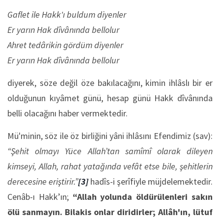
Gaflet ile Hakk'ı buldum diyenler
Er yarın Hak dîvânında bellolur
Ahret tedârikin gördüm diyenler
Er yarın Hak dîvânında bellolur
diyerek, söze değil öze bakılacağını, kimin ihlâslı bir er
olduğunun kıyâmet günü, hesap günü Hakk dîvânında
belli olacağını haber vermektedir.
Mü'minin, söz ile öz birliğini yâni ihlâsını Efendimiz (sav):
“Şehit olmayı Yüce Allah’tan samîmî olarak dileyen
kimseyi, Allah, rahat yatağında vefât etse bile, şehitlerin
derecesine eriştirir.”
[3]
hadîs-i şerîfiyle müjdelemektedir.
Cenâb-ı Hakk’ın;
“Allah yolunda öldürülenleri sakın
ölü sanmayın. Bilakis onlar diridirler; Allâh'ın, lütuf