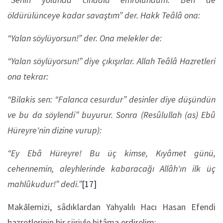
öldürülünceye kadar savaştım” der. Hakk Teâlâ ona:
“Yalan söylüyorsun!” der. Ona melekler de:
“Yalan söylüyorsun!” diye çıkışırlar. Allah Teâlâ Hazretleri
ona tekrar:
“Bilakis sen: “Falanca cesurdur” desinler diye düşündün
ve bu da söylendi” buyurur. Sonra (Resûlullah (as) Ebû
Hüreyre'nin dizine vurup):
“Ey Ebâ Hüreyre! Bu üç kimse, Kıyâmet günü,
cehennemin, aleyhlerinde kabaracağı Allâh'ın ilk üç
mahlûkudur!” dedi.”
[17]
Makālemizi, sâdıklardan Yahyalılı Hacı Hasan Efendi
hazretlerinin bir şiiriyle hitâma erdirelim: