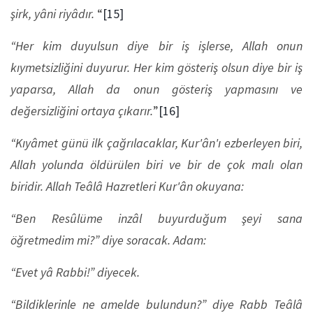
şirk, yâni riyâdır.
“
[15]
“Her kim duyulsun diye bir iş işlerse, Allah onun
kıymetsizliğini duyurur. Her kim gösteriş olsun diye bir iş
yaparsa, Allah da onun gösteriş yapmasını ve
değersizliğini ortaya çıkarır.
”
[16]
“Kıyâmet günü ilk çağrılacaklar, Kur'ân'ı ezberleyen biri,
Allah yolunda öldürülen biri ve bir de çok malı olan
biridir. Allah Teâlâ Hazretleri Kur'ân okuyana:
“Ben Resûlüme inzâl buyurduğum şeyi sana
öğretmedim mi?” diye soracak. Adam:
“Evet yâ Rabbi!” diyecek.
“Bildiklerinle ne amelde bulundun?” diye Rabb Teâlâ