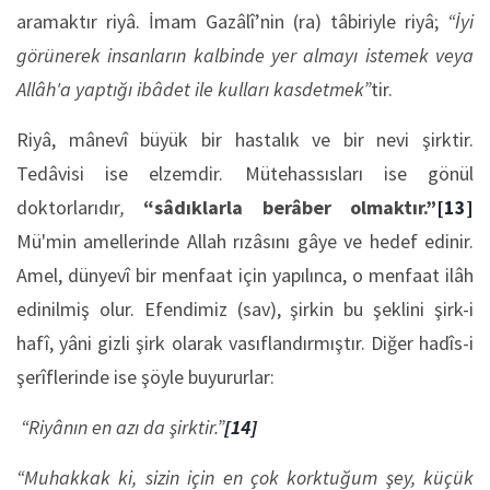
aramaktır riyâ. İmam Gazâlî’nin (ra) tâbiriyle riyâ;
“İyi
görünerek insanların kalbinde yer almayı istemek veya
Allâh'a yaptığı ibâdet ile kulları kasdetmek”
tir.
Riyâ, mânevî büyük bir hastalık ve bir nevi şirktir.
Tedâvisi ise elzemdir. Mütehassısları ise gönül
doktorlarıdır
,
“sâdıklarla berâber olmaktır.”
[13]
Mü'min amellerinde Allah rızâsını gâye ve hedef edinir.
Amel, dünyevî bir menfaat için yapılınca, o menfaat ilâh
edinilmiş olur. Efendimiz (sav), şirkin bu şeklini şirk-i
hafî, yâni gizli şirk olarak vasıflandırmıştır. Diğer hadîs-i
şerîflerinde ise şöyle buyururlar:
“Riyânın en azı da şirktir.”
[14]
“Muhakkak ki, sizin için en çok korktuğum şey, küçük