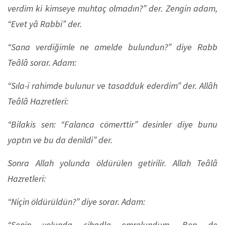
verdim ki kimseye muhtaç olmadın?” der. Zengin adam,
“Evet yâ Rabbi” der.
“Sana verdiğimle ne amelde bulundun?” diye Rabb
Teâlâ sorar. Adam:
“Sıla-i rahimde bulunur ve tasadduk ederdim” der. Allâh
Teâlâ Hazretleri:
“Bilakis sen: “Falanca cömerttir” desinler diye bunu
yaptın ve bu da denildi” der.
Sonra Allah yolunda öldürülen getirilir. Allah Teâlâ
Hazretleri:
“Niçin öldürüldün?” diye sorar. Adam:
“Senin yolunda cihadla emrolundum. Ben de