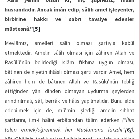
hüsrandadır. Ancak îmân edip, sâlih amel işleyenler,
birbirine hakkı ve sabrı tavsiye edenler
müstesnâ.”
[5]
Mevlâmız, amelleri sâlih olması şartıyla kabûl
etmektedir. Amelin sâlih olması için zâhiren Allah ve
Rasûlü’nün belirlediği İslâm fıkhına uygun olması,
bâtınen de niyetin ihlâslı olması şartı vardır. Amel, hem
zâhiren hem de bâtınen Allah ve Rasûlü’nün tebliğ
ettiğinden yâni dinden olmayan uydurma şeylerden
arındırılmalı, sâf, berrâk ve hâlis yapılmalıdır. Bunu elde
edebilmek için de, mü'min işlediği amelin sıhhat
şartlarını, ilm-i hâlini erbâbından tâlim ederken
(“İlim
talep etmek/öğrenmek her Müslümana farzdır”
[6]
),