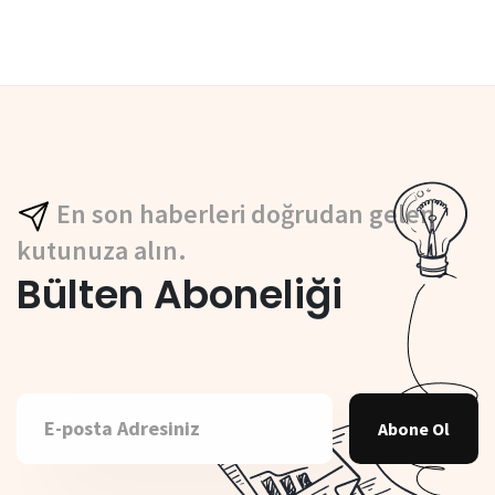
En son haberleri doğrudan gelen
kutunuza alın.
Bülten Aboneliği
Abone Ol