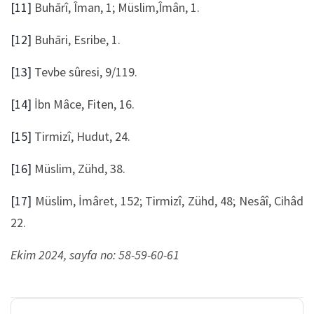
[11]
Buhārî, Îman, 1; Müslim,Îmân, 1.
[12]
Buhāri, Esribe, 1.
[13]
Tevbe sûresi, 9/119.
[14]
İbn Mâce, Fiten, 16.
[15]
Tirmizî, Hudut, 24.
[16]
Müslim, Zühd, 38.
[17]
Müslim, İmâret, 152; Tirmizî, Zühd, 48; Nesâî, Cihâd
22.
Ekim 2024, sayfa no: 58-59-60-61