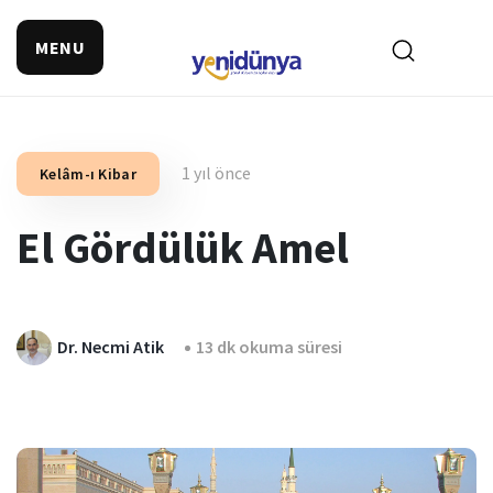
MENU
1 yıl önce
Kelâm-ı Kibar
El Gördülük Amel
Dr. Necmi Atik
13 dk okuma süresi