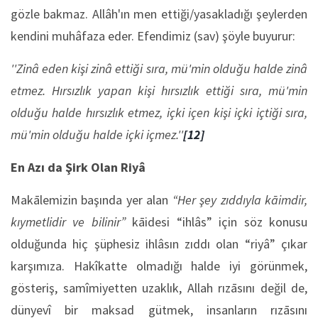
gözle bakmaz. Allâh'ın men ettiği/yasakladığı şeylerden
kendini muhâfaza eder. Efendimiz (sav) şöyle buyurur:
''Zinâ eden kişi zinâ ettiği sıra, mü'min olduğu halde zinâ
etmez. Hırsızlık yapan kişi hırsızlık ettiği sıra, mü'min
olduğu halde hırsızlık etmez, içki içen kişi içki içtiği sıra,
mü'min olduğu halde içki içmez.''
[12]
En Azı da Şirk Olan Riyâ
Makālemizin başında yer alan
“Her şey zıddıyla kāimdir,
kıymetlidir ve bilinir”
kāidesi “ihlâs” için söz konusu
olduğunda hiç şüphesiz ihlâsın zıddı olan “riyâ” çıkar
karşımıza. Hakîkatte olmadığı halde iyi görünmek,
gösteriş, samîmiyetten uzaklık, Allah rızāsını değil de,
dünyevî bir maksad gütmek, insanların rızāsını