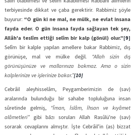
sâlih olabilmesi ve selîm kalabilmesi Rabbânî âlimlerin
terbiyesinde dikkat ve çaba gerektirir. Rabbimiz şöyle
buyurur:
“O gün ki ne mal, ne mülk, ne evlat insana
fayda eder. O gün insana fayda sağlayan tek şey,
Allâh'a teslîm ettiği selîm bir kalp (gönül) olur.”
[9]
Selîm bir kalple yapılan amellere bakar Rabbimiz, dış
görünüşe, mal ve mülke değil
.
“Allah sizin dış
görünüşünüze ve mallarınıza bakmaz. Ama o sizin
kalplerinize ve işlerinize bakar.”
[10]
Cebrâil aleyhisselâm, Peygamberimizin de (sav)
aralarında bulunduğu bir sahabe topluluğuna insan
sûretinde gelmiş,
“Îman, İslâm, İhsan ve kıyâmet
alâmetleri”
gibi bāzı soruları Allah Rasûlü'ne (sav)
sorarak cevaplarını almıştır. İşte Cebrâil’in (as) bizzat