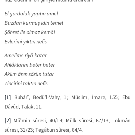
El gördülük yaptın amel
Buzdan kurmuş idin temel
Şöhret ile olmaz kemâl
Evlerimi yıktın nefis
Amelime riyâ katar
Ahlâklarım beter beter
Aklım ânın sözün tutar
Zincirini taktın nefis
[1]
Buhārî, Bedü’l-Vahy, 1; Müslim, İmare, 155; Ebu
Dâvûd, Talak, 11.
[2]
Mü’min sûresi, 40/19; Mülk sûresi, 67/13; Lokmân
sûresi, 31/23; Tegâbun sûresi, 64/4.