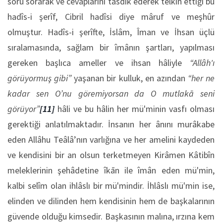
soru sorarak ve cevaplarını tasdîk ederek telkîn ettiği bu
hadîs-i şerîf, Cibril hadîsi diye mâruf ve meşhûr
olmuştur. Hadîs-i şerîfte, İslâm, Îman ve İhsan üçlü
sıralamasında, sağlam bir îmânın şartları, yapılması
gereken başlıca ameller ve ihsan hâliyle
“Allâh'ı
görüyormuş gibi”
yaşanan bir kulluk, en azından
“her ne
kadar sen O’nu göremiyorsan da O mutlakā seni
görüyor”
[11]
hâli ve bu hâlin her mü'minin vasfı olması
gerektiği anlatılmaktadır. İnsanın her ânını murâkabe
eden Allâhu Teâlâ’nın varlığına ve her amelini kaydeden
ve kendisini bir an olsun terketmeyen Kirâmen Kâtibîn
meleklerinin şehâdetine îkān ile îmân eden mü'min,
kalbi selîm olan ihlâslı bir mü'mindir. İhlâslı mü'min ise,
elinden ve dilinden hem kendisinin hem de başkalarının
güvende olduğu kimsedir. Başkasının malına, ırzına kem