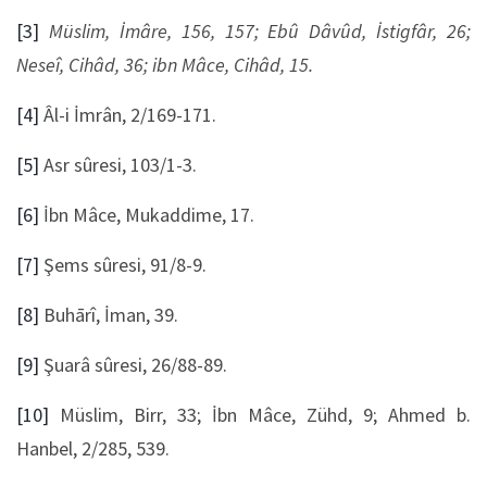
[3]
Müslim, İmâre, 156, 157; Ebû Dâvûd, İstigfâr, 26;
Neseî, Cihâd, 36; ibn Mâce, Cihâd, 15.
[4]
Âl-i İmrân, 2/169-171.
[5]
Asr sûresi, 103/1-3.
[6]
İbn Mâce, Mukaddime, 17.
[7]
Şems sûresi, 91/8-9.
[8]
Buhārî, İman, 39.
[9]
Şuarâ sûresi, 26/88-89.
[10]
Müslim, Birr, 33; İbn Mâce, Zühd, 9; Ahmed b.
Hanbel, 2/285, 539.