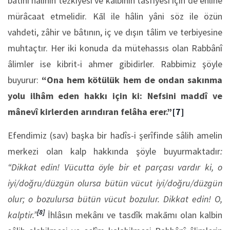
bâtınî hâlinin tezkiyesi ve kalbinin tasfiyesi için de ehline
mürâcaat etmelidir. Kāl ile hâlin yâni söz ile özün
vahdeti, zâhir ve bâtının, iç ve dışın tâlim ve terbiyesine
muhtaçtır. Her iki konuda da mütehassıs olan Rabbânî
âlimler ise kibrit-i ahmer gibidirler. Rabbimiz şöyle
buyurur:
“
Ona hem kötülük hem de ondan sakınma
yolu ilhâm eden hakkı için ki: Nefsini maddî ve
mânevî kirlerden arındıran felâha erer.”
[7]
Efendimiz (sav) başka bir hadîs-i şerîfinde sâlih amelin
merkezi olan kalp hakkında şöyle buyurmaktadır
:
“Dikkat edin! Vücutta öyle bir et parçası vardır ki, o
iyi/doğru/düzgün olursa bütün vücut iyi/doğru/düzgün
olur; o bozulursa bütün vücut bozulur. Dikkat edin! O,
[8]
kalptir.”
İhlâsın mekânı ve tasdîk makāmı olan kalbin