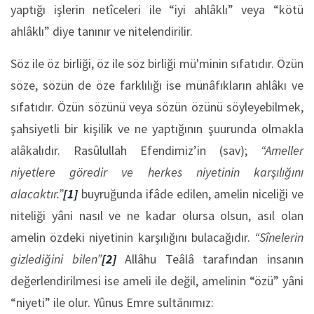
yaptığı işlerin netîceleri ile “iyi ahlâklı” veya “kötü
ahlâklı” diye tanınır ve nitelendirilir.
Söz ile öz birliği, öz ile söz birliği mü'minin sıfatıdır. Özün
söze, sözün de öze farklılığı ise münâfıkların ahlâkı ve
sıfatıdır. Özün sözünü veya sözün özünü söyleyebilmek,
şahsiyetli bir kişilik ve ne yaptığının şuurunda olmakla
alâkalıdır. Rasûlullah Efendimiz’in (sav);
“Ameller
niyetlere göredir ve herkes niyetinin karşılığını
alacaktır.”
[1]
buyruğunda ifâde edilen, amelin niceliği ve
niteliği yâni nasıl ve ne kadar olursa olsun, asıl olan
amelin özdeki niyetinin karşılığını bulacağıdır.
“Sînelerin
gizlediğini bilen”
[2]
Allâhu Teâlâ tarafından insanın
değerlendirilmesi ise ameli ile değil, amelinin “özü” yâni
“niyeti” ile olur. Yûnus Emre sultānımız: