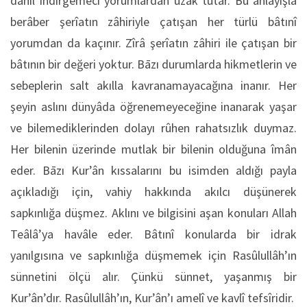
dâhil indirgemeci yorumlardan uzak tutar. Bu anlayışla
berâber şerîatın zâhiriyle çatışan her türlü bâtınî
yorumdan da kaçınır. Zîrâ şerîatın zâhiri ile çatışan bir
bâtının bir değeri yoktur. Bāzı durumlarda hikmetlerin ve
sebeplerin salt akılla kavranamayacağına inanır. Her
şeyin aslını dünyâda öğrenemeyeceğine inanarak yaşar
ve bilemediklerinden dolayı rûhen rahatsızlık duymaz.
Her bilenin üzerinde mutlak bir bilenin olduğuna îmân
eder. Bāzı Kur’ân kıssalarını bu isimden aldığı payla
açıkladığı için, vahiy hakkında akılcı düşünerek
sapkınlığa düşmez. Aklını ve bilgisini aşan konuları Allah
Teâlâ’ya havâle eder. Bâtınî konularda bir idrak
yanılgısına ve sapkınlığa düşmemek için Rasûlullâh’ın
sünnetini ölçü alır. Çünkü sünnet, yaşanmış bir
Kur’ân’dır. Rasûlullâh’ın, Kur’ân’ı amelî ve kavlî tefsîridir.