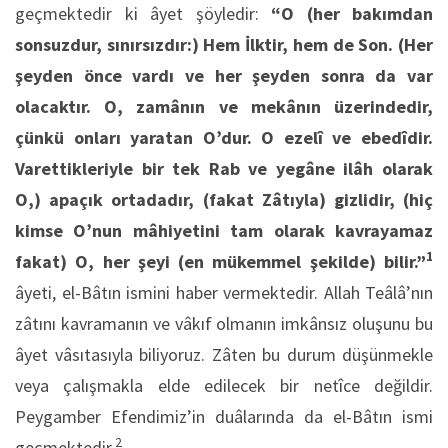
geçmektedir ki âyet şöyledir:
“O (her bakımdan
sonsuzdur, sınırsızdır:) Hem İlktir, hem de Son. (Her
şeyden önce vardı ve her şeyden sonra da var
olacaktır. O, zamânın ve mekânın üzerindedir,
çünkü onları yaratan O’dur. O ezelî ve ebedîdir.
Varettikleriyle bir tek Rab ve yegâne ilâh olarak
O,) apaçık ortadadır, (fakat Zâtıyla) gizlidir, (hiç
kimse O’nun mâhiyetini tam olarak kavrayamaz
1
fakat) O, her şeyi (en mükemmel şekilde) bilir.”
âyeti, el-Bâtın ismini haber vermektedir. Allah Teâlâ’nın
zâtını kavramanın ve vâkıf olmanın imkânsız oluşunu bu
âyet vâsıtasıyla biliyoruz. Zâten bu durum düşünmekle
veya çalışmakla elde edilecek bir netîce değildir.
Peygamber Efendimiz’in duâlarında da el-Bâtın ismi
2
geçmektedir.