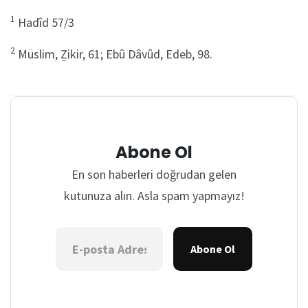
1
Hadîd 57/3
2
Müslim, Ẕikir, 61; Ebû Dâvûd, Edeb, 98.
Abone Ol
En son haberleri doğrudan gelen
kutunuza alın. Asla spam yapmayız!
Abone Ol