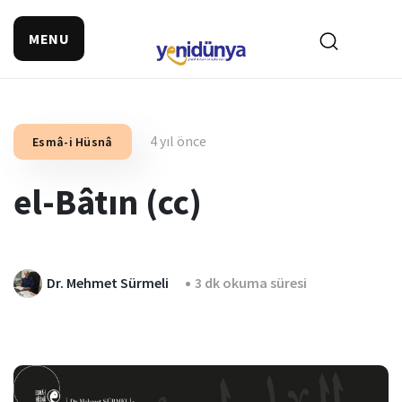
MENU
4 yıl önce
Esmâ-i Hüsnâ
el-Bâtın (cc)
Dr. Mehmet Sürmeli
3 dk okuma süresi