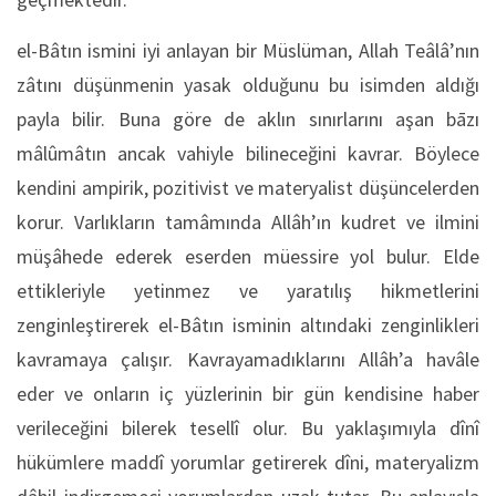
el-Bâtın ismini iyi anlayan bir Müslüman, Allah Teâlâ’nın
zâtını düşünmenin yasak olduğunu bu isimden aldığı
payla bilir. Buna göre de aklın sınırlarını aşan bāzı
mâlûmâtın ancak vahiyle bilineceğini kavrar. Böylece
kendini ampirik, pozitivist ve materyalist düşüncelerden
korur. Varlıkların tamâmında Allâh’ın kudret ve ilmini
müşâhede ederek eserden müessire yol bulur. Elde
ettikleriyle yetinmez ve yaratılış hikmetlerini
zenginleştirerek el-Bâtın isminin altındaki zenginlikleri
kavramaya çalışır. Kavrayamadıklarını Allâh’a havâle
eder ve onların iç yüzlerinin bir gün kendisine haber
verileceğini bilerek tesellî olur. Bu yaklaşımıyla dînî
hükümlere maddî yorumlar getirerek dîni, materyalizm