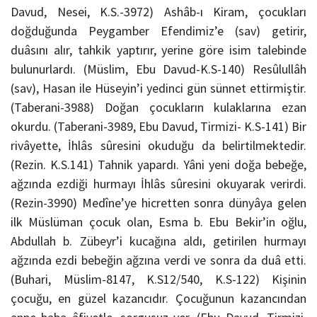
Davud, Nesei, K.S.-3972) Ashâb-ı Kiram, çocukları
doğduğunda Peygamber Efendimiz’e (sav) getirir,
duâsını alır, tahkik yaptırır, yerine göre isim talebinde
bulunurlardı. (Müslim, Ebu Davud-K.S-140) Resûlullâh
(sav), Hasan ile Hüseyin’i yedinci gün sünnet ettirmiştir.
(Taberani-3988) Doğan çocukların kulaklarına ezan
okurdu. (Taberani-3989, Ebu Davud, Tirmizi- K.S-141) Bir
rivâyette, İhlâs sûresini okuduğu da belirtilmektedir.
(Rezin. K.S.141) Tahnik yapardı. Yâni yeni doğa bebeğe,
ağzında ezdiği hurmayı İhlâs sûresini okuyarak verirdi.
(Rezin-3990) Medîne’ye hicretten sonra dünyâya gelen
ilk Müslüman çocuk olan, Esma b. Ebu Bekir’in oğlu,
Abdullah b. Zübeyr’i kucağına aldı, getirilen hurmayı
ağzında ezdi bebeğin ağzına verdi ve sonra da duâ etti.
(Buhari, Müslim-8147, K.S12/540, K.S-122) Kişinin
çocuğu, en güzel kazancıdır. Çocuğunun kazancından