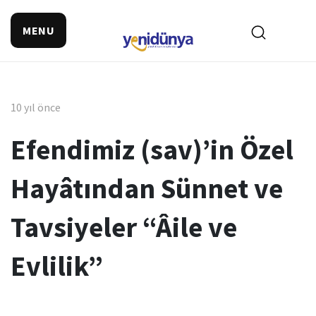
MENU
10 yıl önce
Efendimiz (sav)’in Özel
Hayâtından Sünnet ve
Tavsiyeler “Âile ve
Evlilik”