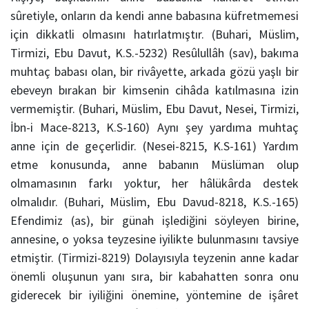
sûretiyle, onların da kendi anne babasına küfretmemesi
için dikkatli olmasını hatırlatmıştır. (Buhari, Müslim,
Tirmizi, Ebu Davut, K.S.-5232) Resûlullâh (sav), bakıma
muhtaç babası olan, bir rivâyette, arkada gözü yaşlı bir
ebeveyn bırakan bir kimsenin cihâda katılmasına izin
vermemiştir. (Buhari, Müslim, Ebu Davut, Nesei, Tirmizi,
İbn-i Mace-8213, K.S-160) Aynı şey yardıma muhtaç
anne için de geçerlidir. (Nesei-8215, K.S-161) Yardım
etme konusunda, anne babanın Müslüman olup
olmamasının farkı yoktur, her hâlükârda destek
olmalıdır. (Buhari, Müslim, Ebu Davud-8218, K.S.-165)
Efendimiz (as), bir günah işlediğini söyleyen birine,
annesine, o yoksa teyzesine iyilikte bulunmasını tavsiye
etmiştir. (Tirmizi-8219) Dolayısıyla teyzenin anne kadar
önemli oluşunun yanı sıra, bir kabahatten sonra onu
giderecek bir iyiliğini önemine, yöntemine de işâret