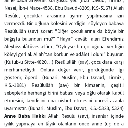
anne baba âfiyetle, sorgusuz yer. (Ebu Davud, Tirmizi,
Nesei, İbn-i Mace-4538, Ebu Davud-8209, K.S-5167) Allah
Resûlü, çocuklar arasında ayırım yapılmasına izin
vermezdi. Bir oğluna kölesini verdiğini söyleyen babaya
Resûlullâh (sav) sorar: “Diğer çocuklarına da böyle bir
bağışta bulundun mu?” “Hayır” cevâbı alan Efendimiz
Aleyhissalâtüvesselâm, “Öyleyse bu çocuğuna verdiğin
köleyi geri al. Allah’tan korkun ve adâletli olun!” buyurur.
(Kütüb-ü Sitte-4820…) Resûlullâh (sav), çocuklara karşı
merhametliydi. Onlara değer verir, gördüğünde ilgi
gösterir, öperdi. (Buhari, Müslim, Ebu Davud, Tirmizi,
K.S.-1981) Resûlullâh (sav) bir kimsenin, çeşitli
sebeplerle herhangi birini babası veya oğlu olarak kabûl
etmesini, kendisini ona nisbet etmesini uhrevî azapla
uyarmıştır. (Buhari, Müslim, Ebu Davut, K.S.-5323, 5324)
Anne Baba Hakkı
Allah Resûlü (sav), insanlar içinde
iyilik yapmaya en lâyık olanların önce anne (üç defa