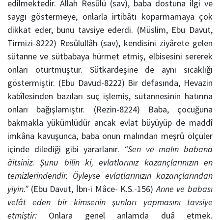
edilmektedir. Allah Resûlü (sav), baba dostuna ilgi ve
saygı göstermeye, onlarla irtibâtı koparmamaya çok
dikkat eder, bunu tavsiye ederdi. (Müslim, Ebu Davut,
Tirmizi-8222) Resûlullâh (sav), kendisini ziyârete gelen
sütanne ve sütbabaya hürmet etmiş, elbisesini sererek
onları oturtmuştur. Sütkardeşine de aynı sıcaklığı
göstermiştir. (Ebu Davud-8222) Bir defasında, Hevazin
kabîlesinden bazıları suç işlemiş, sütannesinin hatırına
onları bağışlamıştır. (Rezin-8224) Baba, çocuğuna
bakmakla yükümlüdür ancak evlat büyüyüp de maddî
imkâna kavuşunca, baba onun malından meşrû ölçüler
içinde dilediği gibi yararlanır.
“Sen ve malın babana
âitsiniz. Şunu bilin ki, evlatlarınız kazançlarınızın en
temizlerindendir. Öyleyse evlatlarınızın kazançlarından
yiyin.”
(Ebu Davut, İbn-i Mâce- K.S.-156)
Anne ve babası
vefât eden bir kimsenin şunları yapmasını tavsiye
etmiştir:
Onlara genel anlamda duâ etmek.