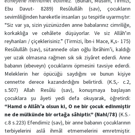
etmeyene merhamet edilmez.”
(Buhari, Müslim, Tirmizi,
Ebu Davut- 8289) Resûlullâh (sav), çocukların
sevimliliğinden hareketle insanları şu tespitle uyarmıştır:
“Siz var ya, sizin yüzünüzden anne babalarınız cimriliğe,
korkaklığa ve cehâlete düşüyorlar. Ve siz Allâh’ın
reyhanları / çiçeklerisiniz.” (Tirmizi, İbn-i Mace, K,s- 175)
Resûlullâh (sav), sütannede olan oğlu İbrâhim’i, kaldığı
yer uzak olmasına rağmen sık sık ziyâret ederdi. Anne
babanın (ebeveyn) çocuklarını öpmesini tavsiye ederdi.
Meleklerin her öpücüğü saydığını ve bunun kişiye
cennette derece kazandırdığını belirtirdi. (K.S,- c.2,
s.507) Allah Resûlü (sav), konuşmaya başlayan
çocuklara şu âyeti yedi defa okuyarak, öğretirdi:
“Hamd o Allâh’a olsun ki, O ne bir çocuk edinmiştir
ne de mülkünde bir ortağa sâhiptir.”
(Nahl/78)
(K.S.-
c.8 s.223) Efendimiz (sav), bir anne babanın çocuklarının
terbiyelerini aslâ ihmâl etmemelerini emretmiştir.