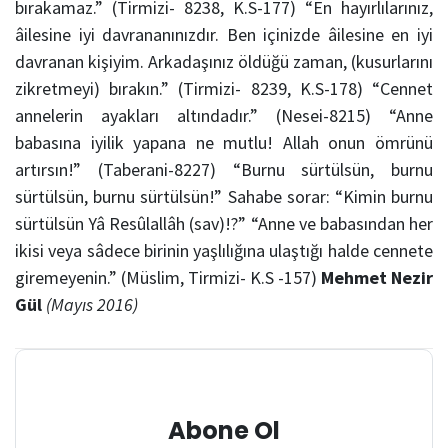
bırakamaz.” (Tirmizi- 8238, K.S-177) “En hayırlılarınız,
âilesine iyi davrananınızdır. Ben içinizde âilesine en iyi
davranan kişiyim. Arkadaşınız öldüğü zaman, (kusurlarını
zikretmeyi) bırakın.” (Tirmizi- 8239, K.S-178) “Cennet
annelerin ayakları altındadır.” (Nesei-8215) “Anne
babasına iyilik yapana ne mutlu! Allah onun ömrünü
artırsın!” (Taberani-8227) “Burnu sürtülsün, burnu
sürtülsün, burnu sürtülsün!” Sahabe sorar: “Kimin burnu
sürtülsün Yâ Resûlallâh (sav)!?” “Anne ve babasından her
ikisi veya sâdece birinin yaşlılığına ulaştığı halde cennete
giremeyenin.” (Müslim, Tirmizi- K.S -157)
Mehmet Nezir
Gül
(Mayıs 2016)
Abone Ol