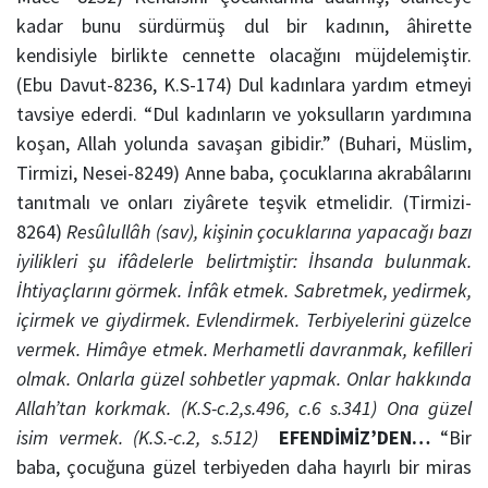
kadar bunu sürdürmüş dul bir kadının, âhirette
kendisiyle birlikte cennette olacağını müjdelemiştir.
(Ebu Davut-8236, K.S-174) Dul kadınlara yardım etmeyi
tavsiye ederdi. “Dul kadınların ve yoksulların yardımına
koşan, Allah yolunda savaşan gibidir.” (Buhari, Müslim,
Tirmizi, Nesei-8249) Anne baba, çocuklarına akrabâlarını
tanıtmalı ve onları ziyârete teşvik etmelidir. (Tirmizi-
8264)
Resûlullâh (sav), kişinin çocuklarına yapacağı bazı
iyilikleri şu ifâdelerle belirtmiştir:
İhsanda bulunmak.
İhtiyaçlarını görmek.
İnfâk etmek.
Sabretmek, yedirmek,
içirmek ve giydirmek.
Evlendirmek.
Terbiyelerini güzelce
vermek.
Himâye etmek.
Merhametli davranmak, kefilleri
olmak.
Onlarla güzel sohbetler yapmak.
Onlar hakkında
Allah’tan korkmak.
(K.S-c.2,s.496, c.6 s.341)
Ona güzel
isim vermek.
(K.S.-c.2, s.512)
EFENDİMİZ’DEN…
“Bir
baba, çocuğuna güzel terbiyeden daha hayırlı bir miras