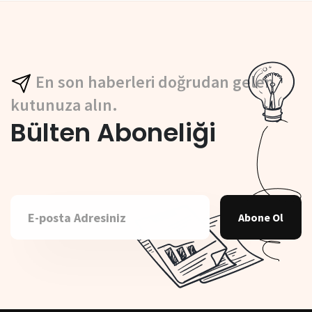
En son haberleri doğrudan gelen
kutunuza alın.
Bülten Aboneliği
Abone Ol