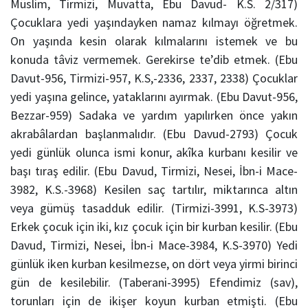
Müslim, Tirmizi, Muvatta, Ebu Davud- K.S. 2/317)
Çocuklara yedi yaşındayken namaz kılmayı öğretmek.
On yaşında kesin olarak kılmalarını istemek ve bu
konuda tâviz vermemek. Gerekirse te’dib etmek. (Ebu
Davut-956, Tirmizi-957, K.S,-2336, 2337, 2338) Çocuklar
yedi yaşına gelince, yataklarını ayırmak. (Ebu Davut-956,
Bezzar-959) Sadaka ve yardım yapılırken önce yakın
akrabâlardan başlanmalıdır. (Ebu Davud-2793) Çocuk
yedi günlük olunca ismi konur, akîka kurbanı kesilir ve
başı tıraş edilir. (Ebu Davud, Tirmizi, Nesei, İbn-i Mace-
3982, K.S.-3968) Kesilen saç tartılır, miktarınca altın
veya gümüş tasadduk edilir. (Tirmizi-3991, K.S-3973)
Erkek çocuk için iki, kız çocuk için bir kurban kesilir. (Ebu
Davud, Tirmizi, Nesei, İbn-i Mace-3984, K.S-3970) Yedi
günlük iken kurban kesilmezse, on dört veya yirmi birinci
gün de kesilebilir. (Taberani-3995) Efendimiz (sav),
torunları için de ikişer koyun kurban etmişti. (Ebu