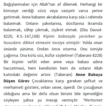
Bağışlanmaları için Allah’tan af dilemek. Herhangi bir
kimseye verdiği sözü veya vasiyeti varsa yerine
getirmek. Anne babanın akrabalarına karşı sıla-i rahimde
bulunmak. Onların yakınlarına, dostlarına ikramda
bulunmak, sâhip çıkmak, ziyâret etmek. (Ebu Davud-
8220, K.S.-167,168)
Kişinin babasıyla yürürken şu
hususlara dikkat etmesini tavsiye etmiştir:
Yolda onun
önünde yürüme. Ondan önce oturma. Onu ismiyle
çağırma. Ona kötü söz, küfür söyletme! (Taberani-8228)
Bir kişinin vefât eden anne veya babası adına
haccetmesi, hem kendisinin hem de onların Allah
katındaki değerini artırır. (Taberani)
Anne Babaya
Düşen Görev
Çocuklarına karşı gereken şefkat ve
merhameti gösterir, onları sever, öperdi. On çocuğunun
olduğunu ama bir defa olsun birisini bile öpmediğini
söyleyen şahsa şu mesajı vermiştir:
“Merhamet