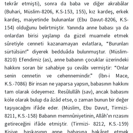
tekrâr etmişti), sonra da baba ve diğer akrabâlar
(Buhari, Müslim-8206, K.S-153, 155), kız kardeş, erkek
kardeş, maiyetinde bulunanlar (Ebu Davut-8206, K.S-
154) olduğunu belirtmiştir. Yanında anne babası ya da
onlardan birisi yaşlanıp da güzel muamele etmek
sûretiyle cenneti kazanamayan evlatlara, “Burunları
sürtülsün!” diyerek bedduâda bulunmuştur. (Müslim-
8210) Efendimiz (as), anne babanın çocuklar üzerindeki
hakkını soran bir sahabiye şu cevâbı vermiştir: “Onlar
senin cennetin ve cehennemindir.” (İbn-i Mace,
K.S.-7086) Bir insan ne yaparsa yapsın, babasının hakkını
tam olarak ödeyemez. Resûlullâh (sav), ancak babasını
köle olarak bulup da âzâd etse, o zaman bunun bir değer
taşıyacağını ifâde eder. (Müslim, Ebu Davut, Tirmizi-
8211, K.S.-158) Babanın memnûniyetinin, Allâh’ın rızasını
getireceğini ifâde etmiştir. (Tirmizi- 8212, K.S.-159)
Kişiye, başkasının anne babasına hakâret etmek