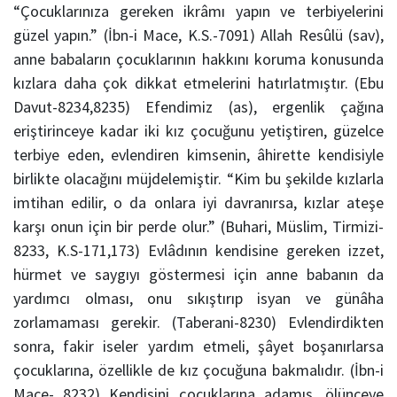
“Çocuklarınıza gereken ikrâmı yapın ve terbiyelerini
güzel yapın.” (İbn-i Mace, K.S.-7091) Allah Resûlü (sav),
anne babaların çocuklarının hakkını koruma konusunda
kızlara daha çok dikkat etmelerini hatırlatmıştır. (Ebu
Davut-8234,8235) Efendimiz (as), ergenlik çağına
eriştirinceye kadar iki kız çocuğunu yetiştiren, güzelce
terbiye eden, evlendiren kimsenin, âhirette kendisiyle
birlikte olacağını müjdelemiştir. “Kim bu şekilde kızlarla
imtihan edilir, o da onlara iyi davranırsa, kızlar ateşe
karşı onun için bir perde olur.” (Buhari, Müslim, Tirmizi-
8233, K.S-171,173) Evlâdının kendisine gereken izzet,
hürmet ve saygıyı göstermesi için anne babanın da
yardımcı olması, onu sıkıştırıp isyan ve günâha
zorlamaması gerekir. (Taberani-8230) Evlendirdikten
sonra, fakir iseler yardım etmeli, şâyet boşanırlarsa
çocuklarına, özellikle de kız çocuğuna bakmalıdır. (İbn-i
Mace- 8232) Kendisini çocuklarına adamış, ölünceye