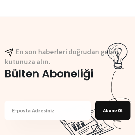
En son haberleri doğrudan gelen
kutunuza alın.
Bülten Aboneliği
Abone Ol