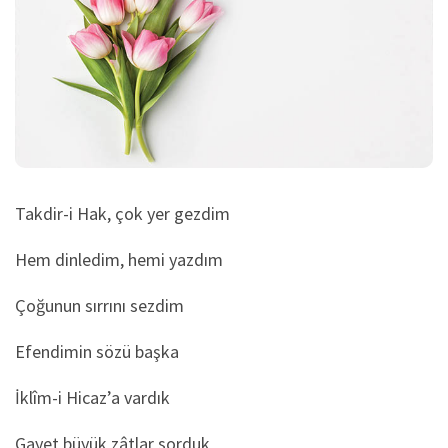
Takdir-i Hak, çok yer gezdim
Hem dinledim, hemi yazdım
Çoğunun sırrını sezdim
Efendimin sözü başka
İklîm-i Hicaz’a vardık
Gayet büyük zâtlar sorduk