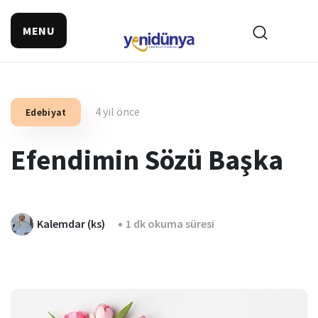
MENU
4 yıl önce
Edebiyat
Efendimin Sözü Başka
Kalemdar (ks)
1 dk okuma süresi