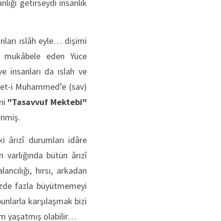
lığı getirseydi insanlık
nları ıslâh eyle… dişimi
le mukâbele eden Yüce
ve insanları da ıslah ve
zret-i Muhammed’e (sav)
ini
"Tasavvuf Mektebi"
inmiş.
i ârızî durumları idâre
varlığında bütün ârızî
lancılığı, hırsı, arkadan
müzde fazla büyütmemeyi
unlarla karşılaşmak bizi
nnem yaşatmış olabilir…