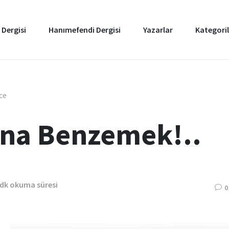
 Dergisi
Hanımefendi Dergisi
Yazarlar
Kategoril
nce
na Benzemek!..
 dk okuma süresi
0