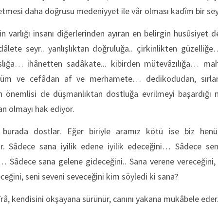
etmesi daha doğrusu medeniyyet ile vâr olması kadîm bir sey
n varlığı insanı diğerlerinden ayıran en belirgin husûsiyet 
âlete seyr.. yanlışlıktan doğruluğa.. çirkinlikten güzelliğe…
naslığa… ihânetten sadâkate... kibirden mütevâzılığa… m
zulüm ve cefâdan af ve merhamete… dedikodudan, sır
en önemlisi de düşmanlıktan dostluğa evrilmeyi başardığı n
an olmayı hak ediyor.
burada dostlar. Eğer biriyle aramız kötü ise biz henü
ir. Sâdece sana iyilik edene iyilik edeceğini… Sâdece se
 Sâdece sana gelene gideceğini.. Sana verene vereceğini, se
ceğini, seni seveni seveceğini kim söyledi ki sana?
îrâ, kendisini okşayana sürünür, canını yakana mukâbele eder