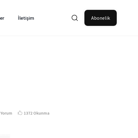
er
İletişim
Abonelik
 Yorum
1372 Okunma