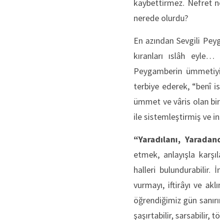
kaybettirmez. Nefret ne
nerede olurdu?
En azından Sevgili Peyg
kıranları ıslâh eyle
Peygamberin ümmetiyiz. 
terbiye ederek, “benî 
ümmet ve vâris olan bir
ile sistemleştirmiş ve 
“Yaradılanı, Yarada
etmek, anlayışla karş
halleri bulundurabilir. 
vurmayı, iftirâyı ve a
öğrendiğimiz gün sanırı
şaşırtabilir, sarsabilir,