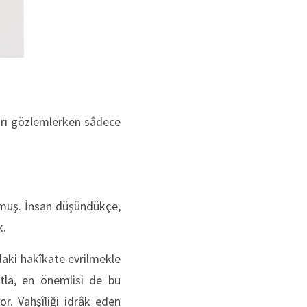
ları gözlemlerken sâdece
ulmuş. İnsan düşündükçe,
k.
daki hakîkate evrilmekle
natla, en önemlisi de bu
r. Vahşîliği idrâk eden