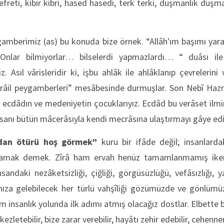
freti, kibir kibri, hased hasedi, terk terki, düşmanlık düşman
amberimiz (as) bu konuda bize örnek. “Allâh'ım başımı yara
… Onlar bilmiyorlar… bilselerdi yapmazlardı… “ duâsı i
Asıl vârisleridir ki, işbu ahlâk ile ahlâklanıp çevrelerini 
isrâil peygamberleri” mesâbesinde durmuşlar. Son Nebî Ha
 ecdâdın ve medeniyetin çocuklarıyız. Ecdâd bu verâset ilm
insanı bütün mâcerâsıyla kendi mecrâsına ulaştırmayı gâye ed
ndan ötürü hoş görmek”
kuru bir ifâde değil; insanlardak
ılamak demek. Zîrâ ham ervah henüz tamamlanmamış iken 
İnsandaki nezâketsizliği, çiğliği, görgüsüzlüğü, vefâsızlığı, ya
klınıza gelebilecek her türlü vahşîliği gözümüzde ve gönlü
m insanlık yolunda ilk adımı atmış olacağız dostlar. Elbette b
 tökezletebilir, bize zarar verebilir, hayâtı zehir edebilir, cehe