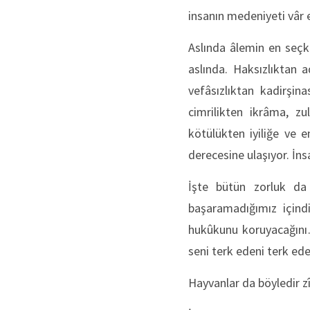
insanın medeniyeti vâr 
Aslında âlemin en seçki
aslında. Haksızlıktan ad
vefâsızlıktan kadirşi
cimrilikten ikrâma, 
kötülükten iyiliğe ve 
derecesine ulaşıyor. İns
İşte bütün zorluk da 
başaramadığımız içind
hukûkunu koruyacağını…
seni terk edeni terk ede
Hayvanlar da böyledir z