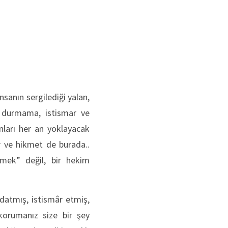
nsanın sergilediği yalan,
e durmama, istismar ve
ları her an yoklayacak
er ve hikmet de burada..
emek” değil, bir hekim
ldatmış, istismâr etmiş,
orumanız size bir şey