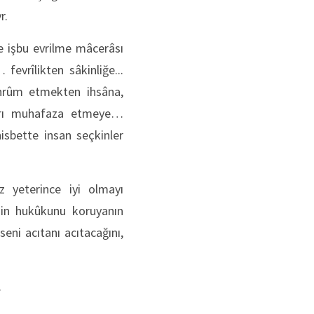
r.
de işbu evrilme mâcerâsı
 fevrîlikten sâkinliğe...
ahrûm etmekten ihsâna,
ları muhafaza etmeye…
isbette insan seçkinler
z yeterince iyi olmayı
nin hukûkunu koruyanın
ni acıtanı acıtacağını,
.