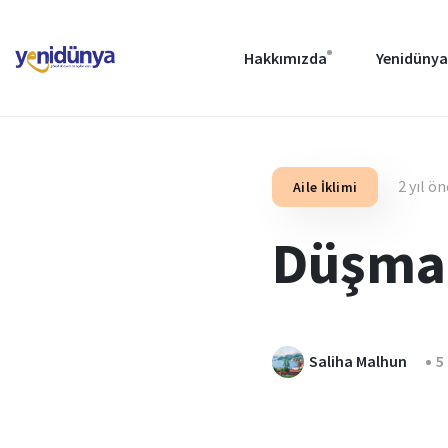
Hakkımızda
Yenidünya
2 yıl ö
Aile İklimi
Düşma
Saliha Malhun
5