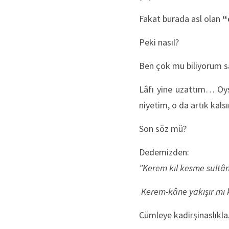
Fakat burada asl olan
“
Peki nasıl?
Ben çok mu biliyorum san
Lâfı yine uzattım… Oy
niyetim, o da artık kal
Son söz mü?
Dedemizden:
"Kerem kıl kesme sultâ
Kerem-kâne yakışır mı
Cümleye kadirşinaslıkla