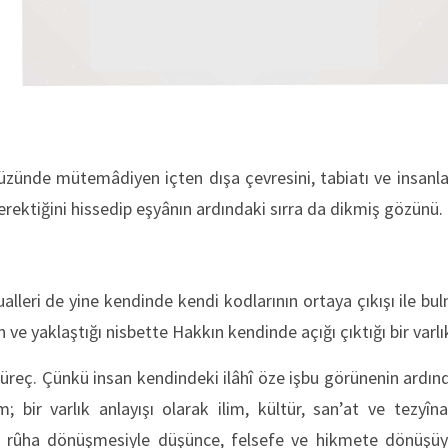
ryüzünde mütemâdiyen içten dışa çevresini, tabiatı ve insan
ektiğini hissedip eşyânın ardındaki sırra da dikmiş gözünü.
ualleri de yine kendinde kendi kodlarının ortaya çıkışı ile b
 ve yaklaştığı nisbette Hakkın kendinde açığı çıktığı bir varlı
süreç. Çünkü insan kendindeki ilâhî öze işbu görünenin ardın
m; bir varlık anlayışı olarak ilim, kültür, san’at ve tezyî
n rûha dönüşmesiyle düşünce, felsefe ve hikmete dönüşüyo