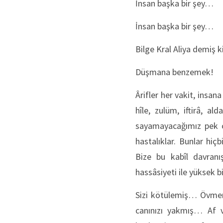
İnsan başka bir şey…
İnsan başka bir şey…
Bilge Kral Aliya demiş 
Düşmana benzemek!
Ârifler her vakit, insan
hîle, zulüm, iftirâ, 
sayamayacağımız pek ç
hastalıklar. Bunlar hiç
Bize bu kabîl davranı
hassâsiyeti ile yüksek 
Sizi kötülemiş… Övmeniz
canınızı yakmış… Af 