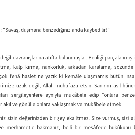
ki: “Savaş, düşmana benzediğiniz anda kaybedilir!”
a değil davranışlarına atıfta bulunmuşlar. Benliği parçalanmış i
aldatma, kalp kırma, nankörlük, arkadan karalama, sözünd
ok fenâ haslet ne yazık ki kemâle ulaşmamış bütün insan
birimize uzak değil, Allah muhafaza etsin. Sanırım asıl hün
şları sergileyenlere aynıyla mukâbele edip “onlara benz
bir akıl ve gönülle onlara yaklaşmak ve mukâbele etmek.
 sizin değerinizden bir şey eksiltmez. Size vurmuş, sizi a
ve merhametle bakmanız, belli bir mesâfede hukûkunu k