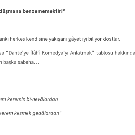
düşmana benzememektir!”
ki herkes kendisine yakışanı gâyet iyi biliyor dostlar.
sa “Dante’ye İlâhî Komedya’yı Anlatmak” tablosu hakkında
sın başka sabaha…
nım keremin bî-nevâlardan
 kerem kesmek gedâlardan"
.