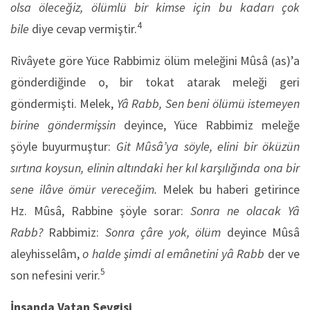
olsa öleceğiz, ölümlü bir kimse için bu kadarı çok
4
bile
diye cevap vermiştir.
Rivâyete göre Yüce Rabbimiz ölüm meleğini Mûsâ (as)’a
gönderdiğinde o, bir tokat atarak meleği geri
göndermişti. Melek,
Yâ Rabb, Sen beni ölümü istemeyen
birine göndermişsin
deyince, Yüce Rabbimiz meleğe
şöyle buyurmuştur:
Git Mûsâ’ya söyle, elini bir öküzün
sırtına koysun, elinin altındaki her kıl karşılığında ona bir
sene ilâve ömür vereceğim.
Melek bu haberi getirince
Hz. Mûsâ, Rabbine şöyle sorar:
Sonra ne olacak Yâ
Rabb?
Rabbimiz:
Sonra çâre yok, ölüm
deyince Mûsâ
aleyhisselâm,
o halde şimdi al emânetini yâ Rabb
der ve
5
son nefesini verir.
İnsanda Vatan Sevgisi