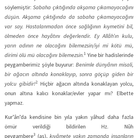
söylemiştir:
Sabaha çıktığında akşama çıkamayacağını
düşün. Akşama çıktığında da sabaha çıkamayacağını
var say. Hastalanmadan önce sağlığının kıymetini bil,
ölmeden önce hayâtını değerlendir. Ey Allâh’ın kulu,
yarın adının ne olacağını bilemezsin/iyi mi kötü mü,
1
dirimi ölü mü olacağını bilemezsin
.
Yine bir hadislerinde
peygamberimiz şöyle buyurur:
Benimle dünyânın misali,
bir ağacın altında konaklayıp, sonra göçüp giden bir
2
yolcu gibidir!
Hiçbir ağacın altında konaklayan yolcu,
onun altına kalıcı konaklar/evler yapar mı? Elbette
yapmaz.
Kur’ân’da kendisine bin yıla yakın yâhud daha fazla
ömür verildiği bildirilen Hz. Nûh
3
peygambere
(as),
kıyâmete yakın zamanda insanların