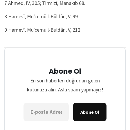
7
Ahmed, IV, 305; Tirmizî, Manakıb 68.
8
Hamevî, Mu'cemü'l-Büldân,
V, 99.
9
Hamevî, Mu'cemü'l-Büldân,
V, 212.
Abone Ol
En son haberleri doğrudan gelen
kutunuza alın. Asla spam yapmayız!
Abone Ol