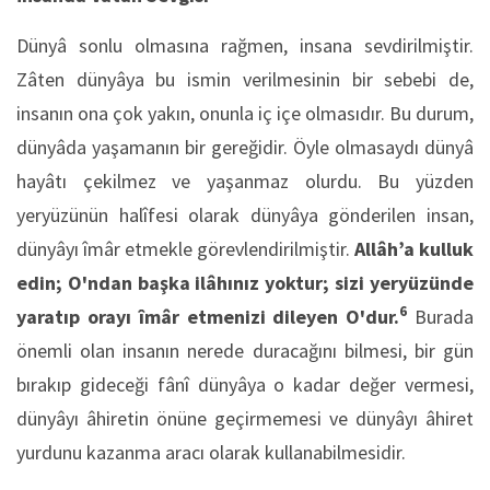
Dünyâ sonlu olmasına rağmen, insana sevdirilmiştir.
Zâten dünyâya bu ismin verilmesinin bir sebebi de,
insanın ona çok yakın, onunla iç içe olmasıdır. Bu durum,
dünyâda yaşamanın bir gereğidir. Öyle olmasaydı dünyâ
hayâtı çekilmez ve yaşanmaz olurdu. Bu yüzden
yeryüzünün halîfesi olarak dünyâya gönderilen insan,
dünyâyı îmâr etmekle görevlendirilmiştir.
Allâh’a kulluk
edin; O'ndan başka ilâhınız yoktur; sizi yeryüzünde
6
yaratıp orayı îmâr etmenizi dileyen O'dur.
Burada
önemli olan insanın nerede duracağını bilmesi, bir gün
bırakıp gideceği fânî dünyâya o kadar değer vermesi,
dünyâyı âhiretin önüne geçirmemesi ve dünyâyı âhiret
yurdunu kazanma aracı olarak kullanabilmesidir.