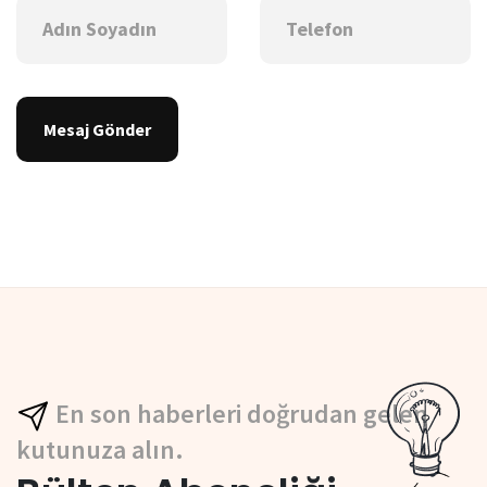
Mesaj Gönder
En son haberleri doğrudan gelen
kutunuza alın.