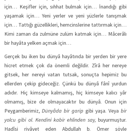
için… Keşifler için, sıhhat bulmak için… İnandığı gibi
yaşamak için… Yeni yerler ve yeni yüzlerle tanışmak
için… Tattığı güzellikleri, hemcinslerine tattırmak için…
Kimi zaman da zulmüne zulüm katmak için… Mâcerâlı
bir hayâta yelken açmak için…
Gerçek bu iken bu dünyâ hayâtında bir yerden bir yere
hicret etmek çok da önemli değildir. Zîrâ her nereye
gitsek, her nereyi vatan tutsak, sonuçta hepimiz bu
ellerden çekip gideceğiz. Çünkü bu dünyâ fânî yurdun
adıdır. Hiç kimseye kalmamış, hiç kimseye kalıcı yâr
olmamış, bize de olmayacaktır bu dünyâ. Onun için
Peygamberimiz,
Dünyâda bir garip
gibi yaşa. Veya
bir
yolcu gibi ol
.
Kendini kabir ehlinden say,
buyurmuştur.
Hadîsi rivâyet eden Abdullah b. Ömer şöyle