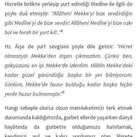
Hicretle birlikte yerleşip yurt edindiği Medîne ile ilgili de
şöyle duâ etmiştir:
"Allâhım! Mekke
'yi bize sevdirdiğin
gibi Medîne
'yi de bize sevdir! Allâhım! Medîne
'yi bize rızkı
8
bol ve ferah bir yurt kıl!.."
Hz. Âişe de yurt sevgisini şöyle dile getirir:
"Hicret
olmasaydı Mekke
'den dışarı çıkmazdım. Çünkü ben,
gökyüzünü en iyi Mekke
'de izlerdim. Hilâlin Mekke
'deki
kadar güzel göründüğü başka bir yer bilmiyorum.
Gönlüm, Mekke
'de huzur bulduğu kadar başka hiçbir
9
yerde huzur bulmamıştır."
Hangi sebeple olursa olsun memleketimizi terk etmek
durumunda kaldığımızda, gurbet ellerde yaşarken dünyâ
hayâtında da gurbette olduğumuzu hatırlamalı,
kendimizi asıl ve kalıcı yurdumuz olan âhirete