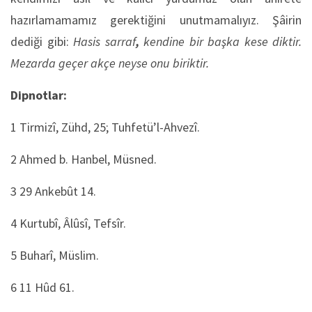
hazırlamamamız gerektiğini unutmamalıyız. Şâirin
dediği gibi:
Hasis sarraf
,
kendine bir başka kese diktir.
Mezarda geçer akçe neyse onu biriktir.
Dipnotlar:
1
Tirmizî, Zühd, 25; Tuhfetü’l-Ahvezî.
2
Ahmed b. Hanbel, Müsned.
3
29 Ankebût 14.
4
Kurtubî, Âlûsî, Tefsîr.
5
Buharî, Müslim.
6
11 Hûd 61.