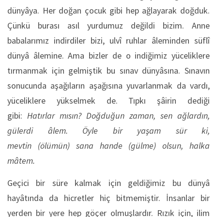
dünyâya. Her doğan çocuk gibi hep ağlayarak doğduk.
Çünkü burası asıl yurdumuz değildi bizim. Anne
babalarımız indirdiler bizi, ulvî ruhlar âleminden süflî
dünyâ âlemine. Ama bizler de o indiğimiz yüceliklere
tırmanmak için gelmiştik bu sınav dünyâsına. Sınavın
sonucunda aşağıların aşağısına yuvarlanmak da vardı,
yüceliklere yükselmek de. Tıpkı şâirin dediği
gibi:
Hatırlar mısın?
Doğduğun
zaman, sen ağlardın,
gülerdi âlem. Öyle bir yaşam sür ki,
mevtin (
ölümün
) sana
hande
(gülme) olsun, halka
mâtem.
Geçici bir süre kalmak için geldiğimiz bu dünyâ
hayâtında da hicretler hiç bitmemiştir. İnsanlar bir
yerden bir yere hep göçer olmuşlardır. Rızık için, ilim