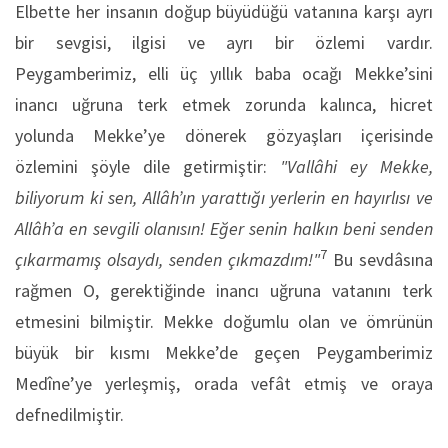
Elbette her insanın doğup büyüdüğü vatanına karşı ayrı
bir sevgisi, ilgisi ve ayrı bir özlemi vardır.
Peygamberimiz, elli üç yıllık baba ocağı Mekke’sini
inancı uğruna terk etmek zorunda kalınca, hicret
yolunda Mekke’ye dönerek gözyaşları içerisinde
özlemini şöyle dile getirmiştir:
"Vallâhi ey Mekke
,
biliyorum ki sen, Allâh’ın yarattığı yerlerin en hayırlısı ve
Allâh’a en sevgili olanısın! Eğer senin halkın beni senden
7
çıkarmamış olsaydı, senden çıkmazdım!"
Bu sevdâsına
rağmen O, gerektiğinde inancı uğruna vatanını terk
etmesini bilmiştir. Mekke doğumlu olan ve ömrünün
büyük bir kısmı Mekke’de geçen Peygamberimiz
Medîne’ye yerleşmiş, orada vefât etmiş ve oraya
defnedilmiştir.