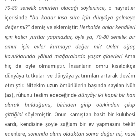
70-80 senelik ömürleri olacağı söylenince,
o hayretler
içerisinde “
bu kadar kısa süre için dünyâya gelmeye
değer mi?”
demiş ve eklemiştir:
Herhalde onlar kendileri
için kalıcı yurtlar yapmazlar, öyle ya, 70-80 senelik bir
ömür için evler kurmaya değer mi? Onlar ağaç
kovuklarında yâhud mağaralarda yaşar giderler!
Ama
hiç de öyle olmamıştır. İnsanların ömrü kısaldıkça
dünyâya tutkuları ve dünyâya yatırımları artarak devâm
etmiştir. Nitekim uzun ömürlülerin başında sayılan Nûh
(as), rûhunu teslim edeceğinde
dünyâyı iki kapılı bir han
olarak bulduğunu, birinden girip ötekinden çıkıp
gittiğini
söylemiştir. Onun kamıştan basit bir kulübesi
vardı, kendisine şöyle sağlam bir ev yapmasını teklif
edenlere,
sonunda ölüm olduktan sonra değer mi, nasıl