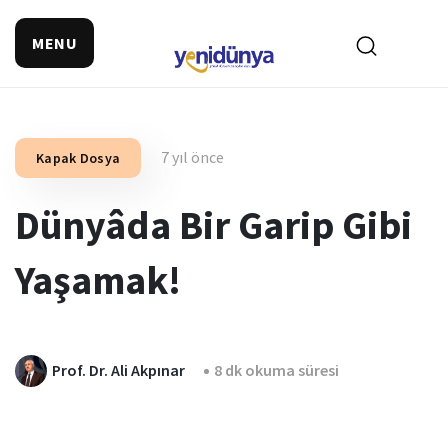
MENU
7 yıl önce
Kapak Dosya
Dünyâda Bir Garip Gibi
Yaşamak!
Prof. Dr. Ali Akpınar
8 dk okuma süresi