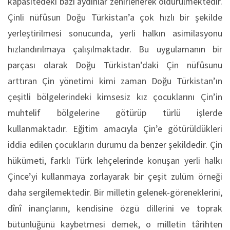
kapasitedeki bâzı aydınlar zehirlenerek öldürülmektedir.
Çinli nüfûsun Doğu Türkistan’a çok hızlı bir şekilde
yerleştirilmesi sonucunda, yerli halkın asimilasyonu
hızlandırılmaya çalışılmaktadır. Bu uygulamanın bir
parçası olarak Doğu Türkistan’daki Çin nüfûsunu
arttıran Çin yönetimi kimi zaman Doğu Türkistan’ın
çeşitli bölgelerindeki kimsesiz kız çocuklarını Çin’in
muhtelif bölgelerine götürüp türlü işlerde
kullanmaktadır. Eğitim amacıyla Çin’e götürüldükleri
iddia edilen çocukların durumu da benzer şekildedir. Çin
hükümeti, farklı Türk lehçelerinde konuşan yerli halkı
Çince’yi kullanmaya zorlayarak bir çeşit zulüm örneği
daha sergilemektedir. Bir milletin gelenek-göreneklerini,
dînî inançlarını, kendisine özgü dillerini ve toprak
bütünlüğünü kaybetmesi demek, o milletin târihten