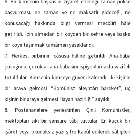
Bir kimsenin başkasını ziyâret edeceği zaman polise
başvurması, ne zaman ve ne maksatlı gideceği, ne
konuşacağı hakkında bilgi vermesi mecbûrî hâle
getirildi. İzin almadan bir köyden bir şehre veya başka
bir köye taşınmak tamâmen yasaklandı.
Herkes, birbirinin câsusu hâline getirildi. Ana-baba
çocuğunu; çocuklar ana-babasını ispiyonlamakla vazîfeli
tutuldular. Kimsenin kimseye güveni kalmadı. İki kişinin
bir araya gelmesi “Komünist aleyhtârı hareket”, üç
kişinin bir araya gelmesi “isyan hazırlığı” sayıldı.
Postahanelere yerleştirilen Çinli Komünistler,
mektupları sıkı bir sansüre tâbi tuttular. En küçük bir
işâret veya okunaksız yazı şifre kabûl edilerek sâhipleri