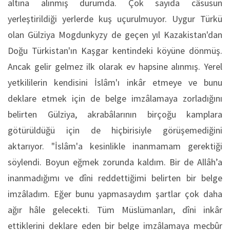
altına alınmış durumda. Çok sayıda câsusun
yerleştirildiği yerlerde kuş uçurulmuyor. Uygur Türkü
olan Gülziya Mogdunkyzy de geçen yıl Kazakistan'dan
Doğu Türkistan'ın Kaşgar kentindeki köyüne dönmüş.
Ancak gelir gelmez ilk olarak ev hapsine alınmış. Yerel
yetkililerin kendisini İslâm'ı inkâr etmeye ve bunu
deklare etmek için de belge imzâlamaya zorladığını
belirten Gülziya, akrabâlarının birçoğu kamplara
götürüldüğü için de hiçbirisiyle görüşemediğini
aktarıyor. "İslâm'a kesinlikle inanmamam gerektiği
söylendi. Boyun eğmek zorunda kaldım. Bir de Allâh’a
inanmadığımı ve dîni reddettiğimi belirten bir belge
imzâladım. Eğer bunu yapmasaydım şartlar çok daha
ağır hâle gelecekti. Tüm Müslümanları, dîni inkâr
ettiklerini deklare eden bir belge imzâlamaya mecbûr