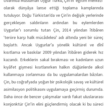
civârında Müslüman Uygur Türkü, Çin'in 'eğitim merkezi'
olarak dünyâya lanse ettiği toplama kamplarında
tutuluyor. Doğu Türkistan'da ve Çin'in değişik yerlerinde
gerçekleşen saldırıların ardından bu eylemlerden
Uygurlar’ı sorumlu tutan Çin, 2014 yılından îtibâren
'teröre karşı halk mücâdelesi' adı altında yeni bir süreç
başlattı. Ancak Uygurlar’a yönelik kültürel ve dînî
kısıtlama ve baskılar 2009 yılından îtibâren giderek hız
kazandı. Erkeklerin sakal bırakması ve kadınların uzun
kıyâfet giymesi kısıtlanırken halkın düğünlerde alkol
kullanmaya zorlanması da bu uygulamalardan bâzıları.
Çin, bu coğrafyada yoğun bir psikolojik savaş ve kültürel
asimilasyon politikasını uygulamaya geçirmiş durumda.
Daha önce de benzer çalışmalar vardı fakat uluslararası
konjonktür Çin’in elini güçlendirmiş olacak ki bu süreci