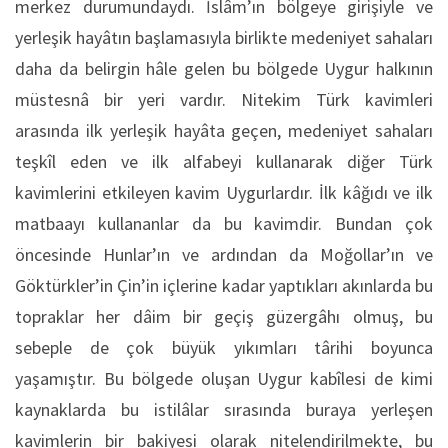
merkez durumundaydı. İslâm’ın bölgeye girişiyle ve
yerleşik hayâtın başlamasıyla birlikte medeniyet sahaları
daha da belirgin hâle gelen bu bölgede Uygur halkının
müstesnâ bir yeri vardır. Nitekim Türk kavimleri
arasında ilk yerleşik hayâta geçen, medeniyet sahaları
teşkîl eden ve ilk alfabeyi kullanarak diğer Türk
kavimlerini etkileyen kavim Uygurlardır. İlk kâğıdı ve ilk
matbaayı kullananlar da bu kavimdir. Bundan çok
öncesinde Hunlar’ın ve ardından da Moğollar’ın ve
Göktürkler’in Çin’in içlerine kadar yaptıkları akınlarda bu
topraklar her dâim bir geçiş güzergâhı olmuş, bu
sebeple de çok büyük yıkımları târihi boyunca
yaşamıştır. Bu bölgede oluşan Uygur kabîlesi de kimi
kaynaklarda bu istilâlar sırasında buraya yerleşen
kavimlerin bir bakiyesi olarak nitelendirilmekte, bu