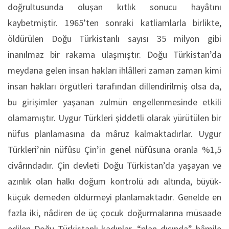
doğrultusunda oluşan kıtlık sonucu hayâtını
kaybetmiştir. 1965’ten sonraki katliamlarla birlikte,
öldürülen Doğu Türkistanlı sayısı 35 milyon gibi
inanılmaz bir rakama ulaşmıştır. Doğu Türkistan’da
meydana gelen insan hakları ihlâlleri zaman zaman kimi
insan hakları örgütleri tarafından dillendirilmiş olsa da,
bu girişimler yaşanan zulmün engellenmesinde etkili
olamamıştır. Uygur Türkleri şiddetli olarak yürütülen bir
nüfus planlamasına da mâruz kalmaktadırlar. Uygur
Türkleri’nin nüfûsu Çin’in genel nüfûsuna oranla %1,5
civârındadır. Çin devleti Doğu Türkistan’da yaşayan ve
azınlık olan halkı doğum kontrolü adı altında, büyük-
küçük demeden öldürmeyi planlamaktadır. Genelde en
fazla iki, nâdiren de üç çocuk doğurmalarına müsaade
edilen Doğu Türkistanlı kadınlar, “plan dışında” hâmile