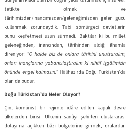
tetikte olmak ve
târihimizden/inancımızdan/geleneğimizden gelen gücü
kullanmak zorundaydık. Tabii sömürgeci devletlerin
bunu keşfetmesi uzun sürmedi. Baktılar ki bu millet
geleneğinden, inancından, târihinden aldığı ilhamla
direniyor:
“O halde biz de onlara târihini unutturalım,
onları inançlarına yabancılaştıralım ki nihâî işgâlimizin
önünde engel kalmasın.”
Hâlihazırda Doğu Türkistan’da
olan da budur.
Doğu Türkistan’da Neler Oluyor?
Çin, komünist bir rejimle idâre edilen kapalı devre
ülkelerden birisi. Ülkenin sanâyi şehirleri uluslararası
dolaşıma açıkken bâzı bölgelerine girmek, oralardan