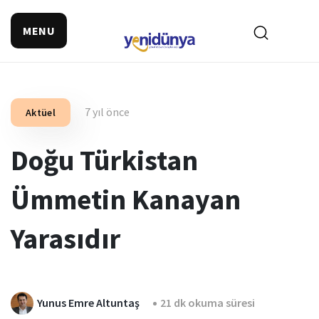
MENU
7 yıl önce
Aktüel
Doğu Türkistan
Ümmetin Kanayan
Yarasıdır
Yunus Emre Altuntaş
21 dk okuma süresi