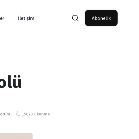
er
İletişim
Abonelik
olü
Yorum
15073 Okunma