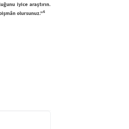
uğunu iyice araştırın.
6
 pişmân olursunuz.”