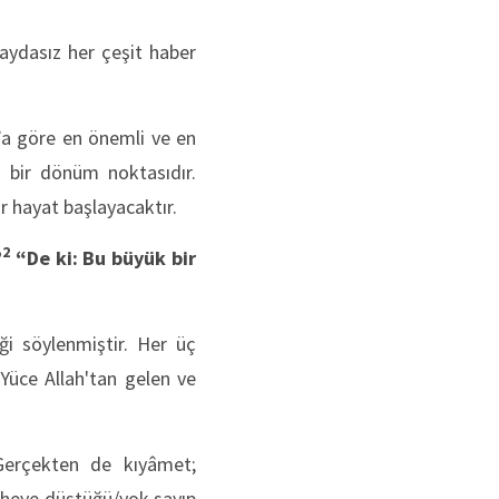
faydasız her çeşit haber
n’a göre en önemli ve en
 bir dönüm noktasıdır.
ir hayat başlayacaktır.
2
”
“De ki: Bu büyük bir
i söylenmiştir. Her üç
Yüce Allah'tan gelen ve
 Gerçekten de kıyâmet;
üpheye düştüğü/yok sayıp