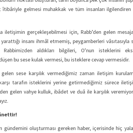
 îtibâriyle gelmesi muhakkak ve tüm insanları ilgilendiren
da iletişimin gerçekleşebilmesi için, Rabb’den gelen mesaja
 yarattığı insanı ihmâl etmemiş, peygamberleri vâsıtasıyla s
Rabbimizden aldıkları bilgileri, O’nun isteklerini eks
 düşen bu sese kulak vermesi, bu isteklere cevap vermesidir.
 gelen sese karşılık vermediğimiz zaman iletişim kurula
arşı tarafın isteklerini yerine getirmediğimiz sürece ileti
n gelen vahye kulluk, ibâdet ve duâ ile karşılık veremiyors
yız.
nettir!
rın gündemini oluşturması gereken haber, içerisinde hiç yal