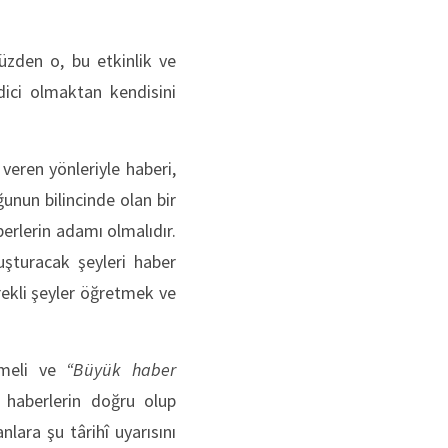
üzden o, bu etkinlik ve
 edici olmaktan kendisini
veren yönleriyle haberi,
ğunun bilincinde olan bir
rlerin adamı olmalıdır.
şturacak şeyleri haber
rekli şeyler öğretmek ve
rmeli ve
“Büyük haber
 haberlerin doğru olup
lara şu târihî uyarısını