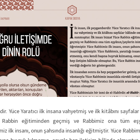
dir. Yüce Yaratıcı ilk insana vahyetmiş ve ilk kitâbını sayfal
e Rabbin eğitiminden geçmiş ve Rabbimiz ona tüm eşyânı
iz ilk insanı, onun şahsında insanlığı eğitmiştir. Yüce Rabbimi