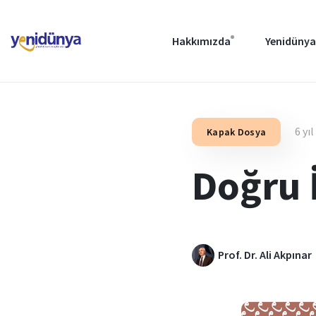
Hakkımızda
Yenidünya
6 yı
Kapak Dosya
Doğru 
Prof. Dr. Ali Akpınar