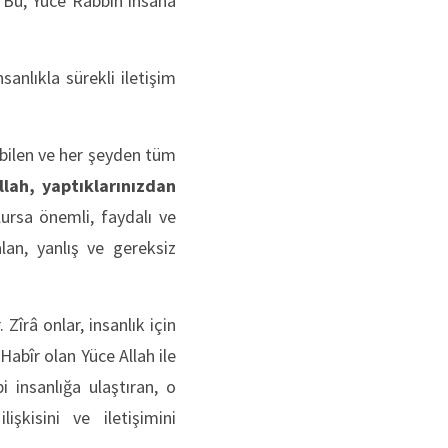
 Bu, Yüce Rabbin insana
anlıkla sürekli iletişim
 bilen ve her şeyden tüm
llah, yaptıklarınızdan
lursa önemli, faydalı ve
lan, yanlış ve gereksiz
îrâ onlar, insanlık için
Habîr olan Yüce Allah ile
i insanlığa ulaştıran, o
şkisini ve iletişimini