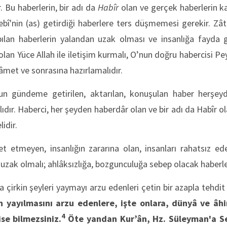
. Bu haberlerin, bir adı da
Habîr
olan ve gerçek haberlerin ka
ebî'nin (as) getirdiği haberlere ters düşmemesi gerekir. Z
ılan haberlerin yalandan uzak olması ve insanlığa fayda 
olan Yüce Allah ile iletişim kurmalı, O’nun doğru habercisi P
âmet ve sonrasına hazırlamalıdır.
sun gündeme getirilen, aktarılan, konuşulan haber herşey
lıdır. Haberci, her şeyden haberdâr olan ve bir adı da Habîr ol
idir.
t etmeyen, insanlığın zararına olan, insanları rahatsız ed
uzak olmalı; ahlâksızlığa, bozgunculuğa sebep olacak haberl
da çirkin şeyleri yaymayı arzu edenleri çetin bir azapla tehdi
ın yayılmasını arzu edenlere, işte onlara, dünyâ ve âh
4
 ise bilmezsiniz.
Öte yandan Kur’ân, Hz. Süleyman'a Se