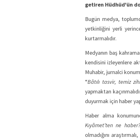
getiren Hüdhüd'ün do
Bugün medya, toplumda 
yetkinliğini yerli yerin
kurtarmalıdır.
Medyanın baş kahramanla
kendisini izleyenlere ak
Muhabir, jurnalci konu
“
Bâtılı tasvir, temiz zih
yapmaktan kaçınmalıdır.
duyurmak için haber yap
Haber alma konumunda
Kıyâmet’ten ne haber?
olmadığını araştırmalı,