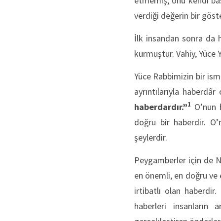
etmemiş, onu kendi baş
verdiği değerin bir göst
İlk insandan sonra da h
kurmuştur. Vahiy, Yüce Ya
Yüce Rabbimizin bir ism
ayrıntılarıyla haberdâr
1
haberdardır.”
O’nun bu
doğru bir haberdir. O’
şeylerdir.
Peygamberler için de Ne
en önemli, en doğru ve e
irtibatlı olan haberdir
haberleri insanların a