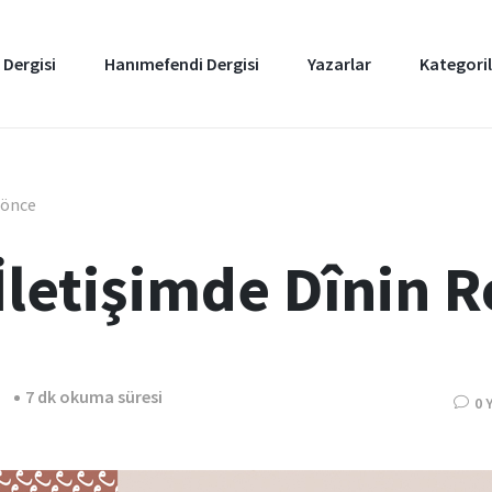
 Dergisi
Hanımefendi Dergisi
Yazarlar
Kategoril
l önce
İletişimde Dînin R
7 dk okuma süresi
0 