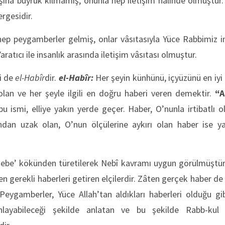
ına buyruk kılmamış, onunla hep iletişim hâlinde olmuştur.
ergesidir.
ep peygamberler gelmiş, onlar vâsıtasıyla Yüce Rabbimiz ins
ratıcı ile insanlık arasında iletişim vâsıtası olmuştur.
i de
el-Habîr
dir.
el-Habîr:
Her şeyin künhünü, içyüzünü en iyi
 olan ve her şeyle ilgili en doğru haberi veren demektir.
“A
 ismi, elliye yakın yerde geçer. Haber, O’nunla irtibatlı o
ndan uzak olan, O’nun ölçülerine aykırı olan haber ise ya
be’ kökünden türetilerek Nebî kavramı uygun görülmüştür. Z
n gerekli haberleri getiren elçilerdir. Zâten gerçek haber de 
. Peygamberler, Yüce Allah’tan aldıkları haberleri olduğu gib
nlayabileceği şekilde anlatan ve bu şekilde Rabb-kul ili