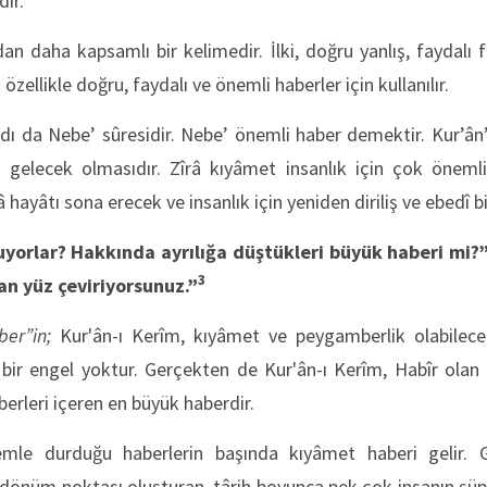
ir.
n daha kapsamlı bir kelimedir. İlki, doğru yanlış, faydalı 
si özellikle doğru, faydalı ve önemli haberler için kullanılır.
 adı da Nebe’ sûresidir. Nebe’ önemli haber demektir. Kur’â
gelecek olmasıdır. Zîrâ kıyâmet insanlık için çok önemli
 hayâtı sona erecek ve insanlık için yeniden diriliş ve ebedî b
ruyorlar? Hakkında ayrılığa düştükleri büyük haberi mi?
3
an yüz çeviriyorsunuz.”
er”in;
Kur'ân-ı Kerîm, kıyâmet ve peygamberlik olabileceğ
bir engel yoktur. Gerçekten de Kur'ân-ı Kerîm, Habîr olan 
aberleri içeren en büyük haberdir.
emle durduğu haberlerin başında kıyâmet haberi gelir.
r dönüm noktası oluşturan, târih boyunca pek çok insanın ş