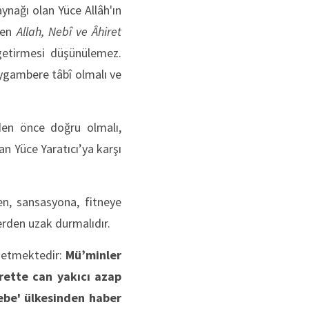
ynağı olan Yüce Allâh'ın
âten
Allah, Nebî ve Âhiret
getirmesi düşünülemez.
eygambere tâbî olmalı ve
den önce doğru olmalı,
an Yüce Yaratıcı’ya karşı
en, sansasyona, fitneye
erden uzak durmalıdır.
t etmektedir:
Mü’minler
irette can yakıcı azap
be' ülkesinden haber