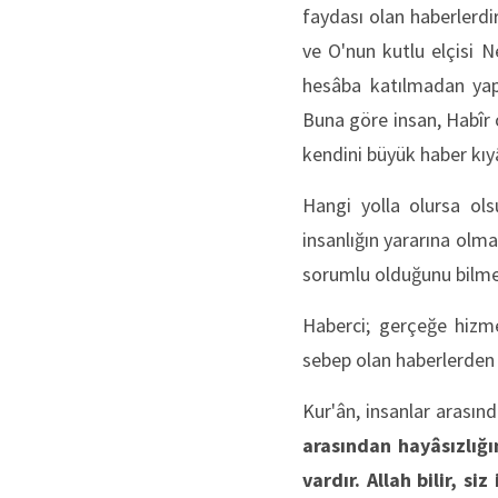
faydası olan haberlerdir
ve O'nun kutlu elçisi N
hesâba katılmadan yap
Buna göre insan, Habîr 
kendini büyük haber kıy
Hangi yolla olursa ol
insanlığın yararına olma
sorumlu olduğunu bilmel
Haberci; gerçeğe hizme
sebep olan haberlerden 
Kur'ân, insanlar arasın
arasından hayâ
sızlığ
vardır. Allah bilir, siz