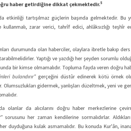
5
ğru haber getirdiğine dikkat çekmektedir.
etkinliği tartışılmaz güçlerin başında gelmektedir. Bu y
ce kullanmalı, zarar verici, tahrîf edici, ahlâksızlığı teşhîr
rı durumunda olan haberciler, olaylara ibretle bakıp ders 
tarabilmelidirler. Yaptığı ve yazdığı her şeyden sorumlu oldu
munda bir kimse olmamalıdır. Topluma fayda veren doğru habe
inleri bulandırır”
gerçeğini düstûr edinerek kötü örnek olu
 Olumsuzlukları gidermek, yanlışları düzeltmek, yeni ve ge
malıdır.
 olanlar da alıcılarını doğru haber merkezlerine çevi
”
sorusunu her zaman kendilerine sormalıdırlar. Aldıkları
 her duyduğuna kulak asmamalıdır. Bu konuda Kur'ân, inanan