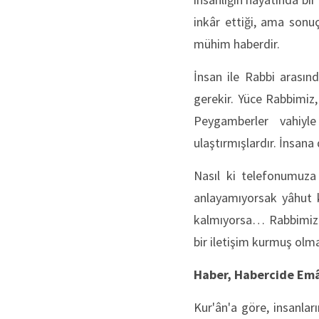
inkâr ettiği, ama sonuç
mühim haberdir.
İnsan ile Rabbi arasın
gerekir. Yüce Rabbimiz,
Peygamberler vahiyle 
ulaştırmışlardır. İnsana
Nasıl ki telefonumuza
anlayamıyorsak yâhut k
kalmıyorsa… Rabbimizde
bir iletişim kurmuş olma
Haber, Habercide Emâ
Kur'ân'a göre, insanla