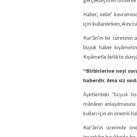
gerçekleştiren önderlerd
Haber, nebe’ kavramında
için kullanılırken; ikinci
Kur’ân’ın bir sûresinin
büyük haber kıyâmetin 
Kıyâmetle birlikte dünyâ
“Birbirlerine neyi so
haberdir. Ama siz ond
Âyetlerdeki
“büyük hab
mânânın anlaşılmasına 
kulları için en önemli h
Kur'ân'ın üzerinde ön
insanlığın hayâtında bi