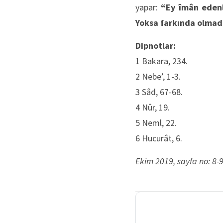
yapar:
“Ey îmân edenle
Yoksa farkında olmada
Dipnotlar:
1 Bakara, 234.
2 Nebe’, 1-3.
3 Sâd, 67-68.
4 Nûr, 19.
5 Neml, 22.
6 Hucurât, 6.
Ekim 2019, sayfa no: 8-