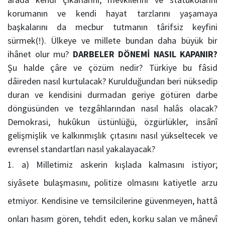
korumanın ve kendi hayat tarzlarını yaşamaya
başkalarını da mecbur tutmanın târifsiz keyfini
sürmek(!). Ülkeye ve millete bundan daha büyük bir
ihânet olur mu?
DARBELER DÖNEMİ NASIL KAPANIR?
Şu halde çâre ve çözüm nedir? Türkiye bu fâsid
dâireden nasıl kurtulacak? Kurulduğundan beri nüksedip
duran ve kendisini durmadan geriye götüren darbe
döngüsünden ve tezgâhlarından nasıl halâs olacak?
Demokrasi, hukûkun üstünlüğü, özgürlükler, insânî
gelişmişlik ve kalkınmışlık çıtasını nasıl yükseltecek ve
evrensel standartları nasıl yakalayacak?
a) Milletimiz askerin kışlada kalmasını istiyor;
siyâsete bulaşmasını, politize olmasını katiyetle arzu
etmiyor. Kendisine ve temsilcilerine güvenmeyen, hattâ
onları hasım gören, tehdit eden, korku salan ve mânevî