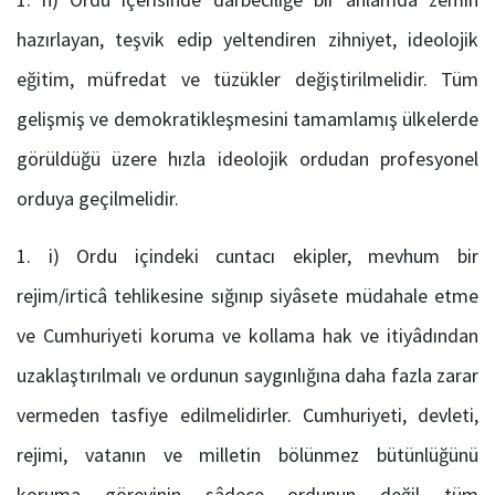
hazırlayan, teşvik edip yeltendiren zihniyet, ideolojik
eğitim, müfredat ve tüzükler değiştirilmelidir. Tüm
gelişmiş ve demokratikleşmesini tamamlamış ülkelerde
görüldüğü üzere hızla ideolojik ordudan profesyonel
orduya geçilmelidir.
i) Ordu içindeki cuntacı ekipler, mevhum bir
rejim/irticâ tehlikesine sığınıp siyâsete müdahale etme
ve Cumhuriyeti koruma ve kollama hak ve itiyâdından
uzaklaştırılmalı ve ordunun saygınlığına daha fazla zarar
vermeden tasfiye edilmelidirler. Cumhuriyeti, devleti,
rejimi, vatanın ve milletin bölünmez bütünlüğünü
koruma görevinin sâdece ordunun değil tüm