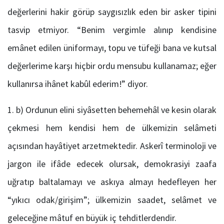
değerlerini hakir görüp saygısızlık eden bir asker tipini
tasvip etmiyor. “Benim vergimle alınıp kendisine
emânet edilen üniformayı, topu ve tüfeği bana ve kutsal
değerlerime karşı hiçbir ordu mensubu kullanamaz; eğer
kullanırsa ihânet kabûl ederim!” diyor.
b) Ordunun elini siyâsetten behemehâl ve kesin olarak
çekmesi hem kendisi hem de ülkemizin selâmeti
açısından hayâtiyet arzetmektedir. Askerî terminoloji ve
jargon ile ifâde edecek olursak, demokrasiyi zaafa
uğratıp baltalamayı ve askıya almayı hedefleyen her
“yıkıcı odak/girişim”; ülkemizin saadet, selâmet ve
geleceğine mâtuf en büyük iç tehditlerdendir.