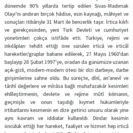
dönemde 90’lı yıllarda tertip edilen Sivas-Madımak
Olayı’nı andıran birçok hâdise, esin kaynağı, mâhiyet ve
sonuçları itibâriyle 31 Mart ile benzerlik taşır. İrtica kılıfı
ve gerekçesinden, yeni Türk Devleti ve cumhuriyet
yönetimleri çokça istifâde etti. Türkiye, rejimi ve
inkılâpları tehdit ettiği öne sürülen irticâ ve irticâî
hareketler/gruplar bahane edilerek, 27 Mayıs 1960’dan
başlayıp 28 Şubat 1997’ye, oradan da günümüze uzanan
açık-gizli, modern-modern ötesi bir dizi darbeye, darbe
girişimlerine sahne oldu. Bu süreçte, dînî, an’anevî ve
târihî değerlere ve mîrâsa bağlı muhafazakâr kesimleri
ehlîleştirmenin, devlete ve rejime mûtî kılmanın,
geçmişle ve onun taşıdığı kıymet hükümleriyle
irtibatlarını kesmenin en dize getirici unsuru olarak yine
aynı kavram ve iddialar kullanıldı. Dindar kesimin
öncülük ettiği her hareket, faaliyet ve hizmet hep irticâ