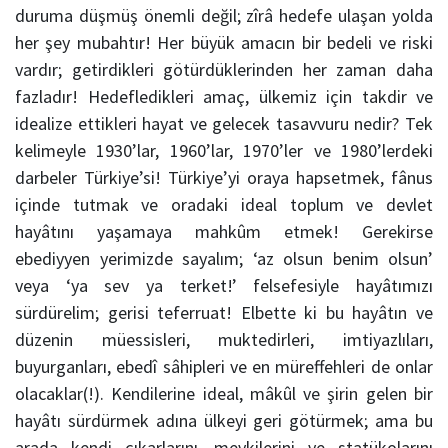
duruma düşmüş önemli değil; zîrâ hedefe ulaşan yolda
her şey mubahtır! Her büyük amacın bir bedeli ve riski
vardır; getirdikleri götürdüklerinden her zaman daha
fazladır! Hedefledikleri amaç, ülkemiz için takdir ve
idealize ettikleri hayat ve gelecek tasavvuru nedir? Tek
kelimeyle 1930’lar, 1960’lar, 1970’ler ve 1980’lerdeki
darbeler Türkiye’si! Türkiye’yi oraya hapsetmek, fânus
içinde tutmak ve oradaki ideal toplum ve devlet
hayâtını yaşamaya mahkûm etmek! Gerekirse
ebediyyen yerimizde sayalım; ‘az olsun benim olsun’
veya ‘ya sev ya terket!’ felsefesiyle hayâtımızı
sürdürelim; gerisi teferruat! Elbette ki bu hayâtın ve
düzenin müessisleri, muktedirleri, imtiyazlıları,
buyurganları, ebedî sâhipleri ve en müreffehleri de onlar
olacaklar(!). Kendilerine ideal, mâkûl ve şirin gelen bir
hayâtı sürdürmek adına ülkeyi geri götürmek; ama bu
arada kendi çıkarlarını, mevkilerini ve statükolarını