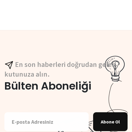
En son haberleri doğrudan gelen
kutunuza alın.
Bülten Aboneliği
Abone Ol