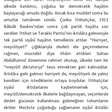
ülkede katılımcı, çoğulcu bir demokratik hayâtın
başlayacağı umudu doğdu. Ancak kısa müddet sonra bu
umutlar tamâmen söndü. Çünkü İttihatçılar, 1913
Bâbıâli Baskını’ndan sonra çok partili hayâta son
verdiler. İttihat ve Terakki Partisi’nin iktidâra gelmesiyle
tek partili siyâsî hayâtın temellerini attılar. “Hürriyet,
meşrûtiyet!” çığlıklarıyla devleti ele geçirmelerine
rağmen, müstebit diye ithâm ettikleri Sultan
Abdülhamid dönemine rahmet okutup, ülkede tam bir
“meşrûtî diktatorya” tesis etmekten geri kalmadılar.
İktidâra gelir gelmez hürriyeti de, meşrûtiyeti de yalnız
kendileri için istediklerini ortaya koydular. İttihatçılar
siyâsî iktidarlarını kaybetmemek için,
meşrûtî/demokratik ilkelerle bağdaşmayan, seçimlerde
devlet gücünün kullanılması geleneğinin tohumlarını
ektiler. Mecliste çoğunluğu sağlamanın siyâsî iktidârı