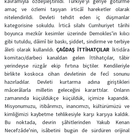
kavramıyla özdeşleştirildi. Türkiye’yi geriye götürme
amaç ve özlemi taşıyan irticâî hareketler olarak
nitelendirildi. Devleti tehdit eden iç düşmanlar
kategorisine sokuldu. İrticâ silahı Cumhuriyet târihi
boyunca mezkûr kesimler üzerinde Demokles’in kılıcı
gibi tutuldu, dâimî bir baskı, şiddet, sindirme ve terbiye
âleti olarak kullanıldı.
ÇAĞDAŞ İTTİHATÇILAR
İktidâra
komitacı/darbeci kanaldan gelen İttihatçılar, tâbir
yerindeyse rüzgâr ekip fırtına biçtiler. Kendileriyle
birlikte koskoca cihan devletinin de fecî sonunu
hazırladılar. Devleti kurtarma adına giriştikleri
mâcerâlarla milletin geleceğini kararttılar. Onların
zamanında küçüldükçe küçüldük, içimize kapandık.
Misyonumuzu, itibârımızı, inancımızı, kültürümüzü ve
kimliğimizi kaybetme tehlikesiyle karşı karşıya kaldık.
Bu noktada, devrin şâhitlerinden Yakub Kenan
Necefzâde’nin, isâbetini bugün de sürdüren orijinal