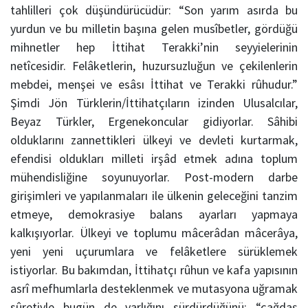
tahlilleri çok düşündürücüdür: “Son yarım asırda bu
yurdun ve bu milletin başına gelen musîbetler, gördüğü
mihnetler hep İttihat Terakki’nin seyyielerinin
netîcesidir. Felâketlerin, huzursuzluğun ve çekilenlerin
mebdei, menşei ve esâsı İttihat ve Terakki rûhudur.”
Şimdi Jön Türklerin/İttihatçıların izinden Ulusalcılar,
Beyaz Türkler, Ergenekoncular gidiyorlar. Sâhibi
olduklarını zannettikleri ülkeyi ve devleti kurtarmak,
efendisi oldukları milleti irşâd etmek adına toplum
mühendisliğine soyunuyorlar. Post-modern darbe
girişimleri ve yapılanmaları ile ülkenin geleceğini tanzim
etmeye, demokrasiye balans ayarları yapmaya
kalkışıyorlar. Ülkeyi ve toplumu mâcerâdan mâcerâya,
yeni yeni uçurumlara ve felâketlere sürüklemek
istiyorlar. Bu bakımdan, İttihatçı rûhun ve kafa yapısının
asrî mefhumlarla desteklenmek ve mutasyona uğramak
sûretiyle bugün de varlığını sürdürdüğünü; “çağdaş