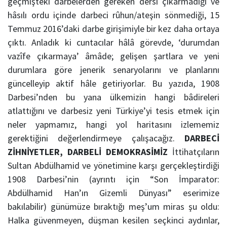
geçmişteki darbelerden gereken dersi çıkarmadığı ve
hâsılı ordu içinde darbeci rûhun/ateşin sönmediği, 15
Temmuz 2016’daki darbe girişimiyle bir kez daha ortaya
çıktı. Anladık ki cuntacılar hâlâ görevde, ‘durumdan
vazîfe çıkarmaya’ âmâde; gelişen şartlara ve yeni
durumlara göre jenerik senaryolarını ve planlarını
güncelleyip aktif hâle getiriyorlar. Bu yazıda, 1908
Darbesi’nden bu yana ülkemizin hangi bâdireleri
atlattığını ve darbesiz yeni Türkiye’yi tesis etmek için
neler yapmamız, hangi yol haritasını izlememiz
gerektiğini değerlendirmeye çalışacağız.
DARBECİ
ZİHNİYETLER, DARBELİ DEMOKRASİMİZ
İttihatçıların
Sultan Abdülhamid ve yönetimine karşı gerçekleştirdiği
1908 Darbesi’nin (ayrıntı için “Son İmparator:
Abdülhamid Han’ın Gizemli Dünyası” eserimize
bakılabilir) günümüze bıraktığı meş’um miras şu oldu:
Halka güvenmeyen, düşman kesilen seçkinci aydınlar,