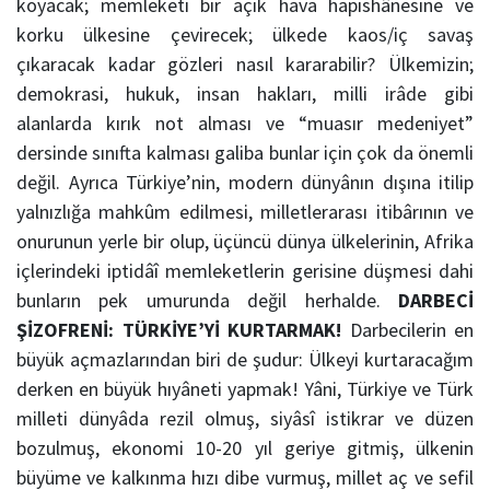
koyacak; memleketi bir açık hava hapishânesine ve
korku ülkesine çevirecek; ülkede kaos/iç savaş
çıkaracak kadar gözleri nasıl kararabilir? Ülkemizin;
demokrasi, hukuk, insan hakları, milli irâde gibi
alanlarda kırık not alması ve “muasır medeniyet”
dersinde sınıfta kalması galiba bunlar için çok da önemli
değil. Ayrıca Türkiye’nin, modern dünyânın dışına itilip
yalnızlığa mahkûm edilmesi, milletlerarası itibârının ve
onurunun yerle bir olup, üçüncü dünya ülkelerinin, Afrika
içlerindeki iptidâî memleketlerin gerisine düşmesi dahi
bunların pek umurunda değil herhalde.
DARBECİ
ŞİZOFRENİ: TÜRKİYE’Yİ KURTARMAK!
Darbecilerin en
büyük açmazlarından biri de şudur: Ülkeyi kurtaracağım
derken en büyük hıyâneti yapmak! Yâni, Türkiye ve Türk
milleti dünyâda rezil olmuş, siyâsî istikrar ve düzen
bozulmuş, ekonomi 10-20 yıl geriye gitmiş, ülkenin
büyüme ve kalkınma hızı dibe vurmuş, millet aç ve sefil