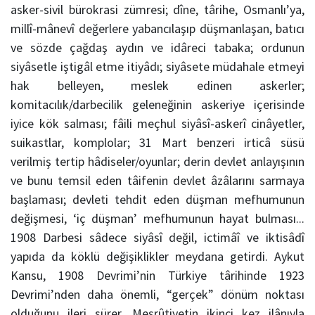
asker-sivil bürokrasi zümresi; dîne, târihe, Osmanlı’ya,
millî-mânevî değerlere yabancılaşıp düşmanlaşan, batıcı
ve sözde çağdaş aydın ve idâreci tabaka; ordunun
siyâsetle iştigâl etme itiyâdı; siyâsete müdahale etmeyi
hak belleyen, meslek edinen askerler;
komitacılık/darbecilik geleneğinin askeriye içerisinde
iyice kök salması; fâili meçhul siyâsî-askerî cinâyetler,
suikastlar, komplolar; 31 Mart benzeri irticâ süsü
verilmiş tertip hâdiseler/oyunlar; derin devlet anlayışının
ve bunu temsil eden tâifenin devlet âzâlarını sarmaya
başlaması; devleti tehdit eden düşman mefhumunun
değişmesi, ‘iç düşman’ mefhumunun hayat bulması...
1908 Darbesi sâdece siyâsî değil, ictimâî ve iktisâdî
yapıda da köklü değişiklikler meydana getirdi. Aykut
Kansu, 1908 Devrimi’nin Türkiye târihinde 1923
Devrimi’nden daha önemli, “gerçek” dönüm noktası
olduğunu ileri sürer. Meşrûtiyetin ikinci kez ilânıyla