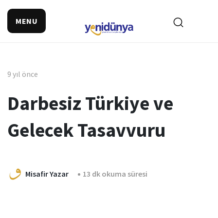
MENU
9 yıl önce
Darbesiz Türkiye ve
Gelecek Tasavvuru
Misafir Yazar
13 dk okuma süresi