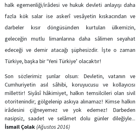
halk egemenliği/irâdesi ve hukuk devleti anlayışı daha
fazla kök salar ise askerî vesâyetin kıskacından ve
darbeler kısır döngüsünden kurtulan ülkemizin,
geleceğin mutlu limanlarına daha sâlimen seyahat
edeceği ve demir atacağı şüphesizdir. İşte o zaman
Türkiye, başka bir ‘Yeni Türkiye’ olacaktır!
Son sözlerimiz şunlar olsun: Devletin, vatanın ve
Cumhuriyetin asıl sâhibi, koruyucusu ve kollayıcısı
millettir! Siyâsî hâkimiyet, halkın temsilcileri olan sivil
otoritenindir; gölgelenip askıya alınamaz! Kimse halkın
irâdesini çiğneyemez ve yok edemez! Darbeden
nasipsiz, saadet ve selâmet dolu günler dileğiyle...
İsmail Çolak
(Ağustos 2016)