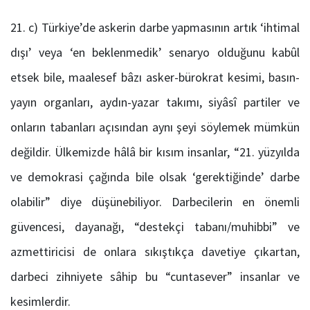
c) Türkiye’de askerin darbe yapmasının artık ‘ihtimal
dışı’ veya ‘en beklenmedik’ senaryo olduğunu kabûl
etsek bile, maalesef bâzı asker-bürokrat kesimi, basın-
yayın organları, aydın-yazar takımı, siyâsî partiler ve
onların tabanları açısından aynı şeyi söylemek mümkün
değildir. Ülkemizde hâlâ bir kısım insanlar, “21. yüzyılda
ve demokrasi çağında bile olsak ‘gerektiğinde’ darbe
olabilir” diye düşünebiliyor. Darbecilerin en önemli
güvencesi, dayanağı, “destekçi tabanı/muhibbi” ve
azmettiricisi de onlara sıkıştıkça davetiye çıkartan,
darbeci zihniyete sâhip bu “cuntasever” insanlar ve
kesimlerdir.