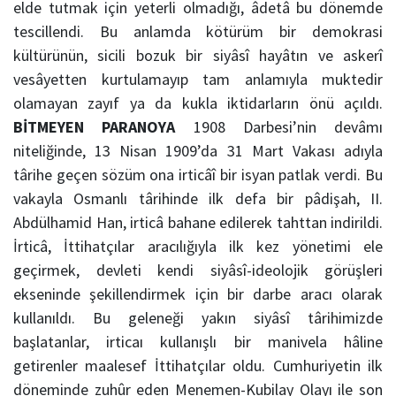
elde tutmak için yeterli olmadığı, âdetâ bu dönemde
tescillendi. Bu anlamda kötürüm bir demokrasi
kültürünün, sicili bozuk bir siyâsî hayâtın ve askerî
vesâyetten kurtulamayıp tam anlamıyla muktedir
olamayan zayıf ya da kukla iktidarların önü açıldı.
BİTMEYEN PARANOYA
1908 Darbesi’nin devâmı
niteliğinde, 13 Nisan 1909’da 31 Mart Vakası adıyla
târihe geçen sözüm ona irticâî bir isyan patlak verdi. Bu
vakayla Osmanlı târihinde ilk defa bir pâdişah, II.
Abdülhamid Han, irticâ bahane edilerek tahttan indirildi.
İrticâ, İttihatçılar aracılığıyla ilk kez yönetimi ele
geçirmek, devleti kendi siyâsî-ideolojik görüşleri
ekseninde şekillendirmek için bir darbe aracı olarak
kullanıldı. Bu geleneği yakın siyâsî târihimizde
başlatanlar, irticaı kullanışlı bir manivela hâline
getirenler maalesef İttihatçılar oldu. Cumhuriyetin ilk
döneminde zuhûr eden Menemen-Kubilay Olayı ile son