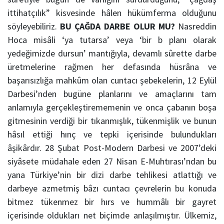
ittihatçılık” kisvesinde hâlen hükümferma olduğunu
söyleyebiliriz.
BU ÇAĞDA DARBE OLUR MU?
Nasreddin
Hoca misâli ‘ya tutarsa’ veya ‘bir b planı olarak
yedeğimizde dursun’ mantığıyla, devamlı sûrette darbe
üretmelerine rağmen her defasında hüsrâna ve
başarısızlığa mahkûm olan cuntacı şebekelerin, 12 Eylül
Darbesi’nden bugüne planlarını ve amaçlarını tam
anlamıyla gerçekleştirememenin ve onca çabanın boşa
gitmesinin verdiği bir tıkanmışlık, tükenmişlik ve bunun
hâsıl ettiği hınç ve tepki içerisinde bulundukları
âşikârdır. 28 Şubat Post-Modern Darbesi ve 2007’deki
siyâsete müdahale eden 27 Nisan E-Muhtırası’ndan bu
yana Türkiye’nin bir dizi darbe tehlikesi atlattığı ve
darbeye azmetmiş bâzı cuntacı çevrelerin bu konuda
bitmez tükenmez bir hırs ve hummâlı bir gayret
içerisinde oldukları net biçimde anlaşılmıştır. Ülkemiz,