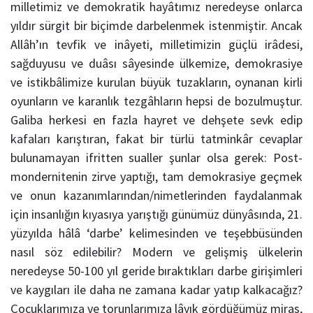
milletimiz ve demokratik hayâtımız neredeyse onlarca
yıldır sürgit bir biçimde darbelenmek istenmiştir. Ancak
Allâh’ın tevfik ve inâyeti, milletimizin güçlü irâdesi,
sağduyusu ve duâsı sâyesinde ülkemize, demokrasiye
ve istikbâlimize kurulan büyük tuzakların, oynanan kirli
oyunların ve karanlık tezgâhların hepsi de bozulmuştur.
Galiba herkesi en fazla hayret ve dehşete sevk edip
kafaları karıştıran, fakat bir türlü tatminkâr cevaplar
bulunamayan ifritten sualler şunlar olsa gerek: Post-
mondernitenin zirve yaptığı, tam demokrasiye geçmek
ve onun kazanımlarından/nimetlerinden faydalanmak
için insanlığın kıyasıya yarıştığı günümüz dünyâsında, 21.
yüzyılda hâlâ ‘darbe’ kelimesinden ve teşebbüsünden
nasıl söz edilebilir? Modern ve gelişmiş ülkelerin
neredeyse 50-100 yıl geride bıraktıkları darbe girişimleri
ve kaygıları ile daha ne zamana kadar yatıp kalkacağız?
Çocuklarımıza ve torunlarımıza lâyık gördüğümüz miras,