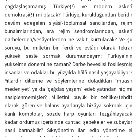
çağdaşlaşamamış Türkiye(!) ve modern askerî
demokrasi(!) mi olacak? Türkiye, kurulduğundan beridir
devâm edegelen siyâsî-toplumsal sancılardan, rejim
bunalımlarından, ara rejim sendromlarından, askerî
darbelerden/vesâyetlerden ne vakit kurtulacak? Ve şu
soruyu, bu milletin bir ferdi ve evlâdı olarak tekrar
yüksek sesle sormak durumundayım: Türkiye’nin
yükselme dönemi ne zaman? Darbe heveslisi fosilleşmiş
insanlar ve odaklar bu yüzyılda hâlâ nasıl yaşayabiliyor?
Yıllardır dillerine ve söylemlerine doladıkları ‘muasır
medeniyet’ ya da ‘çağdaş yaşam’ edebiyatından hiç mi
nasiplenmemişler? Milletini büyük bir tehlike/tehdit
olarak gören ve balans ayarlarıyla hizâya sokmak için
kanlı komplolar, sözde harp oyunları tezgâhlayacak
kadar ordumuz içerisinde cuntacı şebekeler ve subaylar
nasıl barınabilir? Sıkıyönetim ilan edip yönetime el