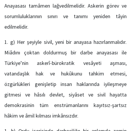
Anayasası tamâmen lağvedilmelidir. Askerin görev ve
sorumluluklarının sınırı ve tanımı yeniden tâyin
edilmelidir.
g) Her şeyiyle sivil, yeni bir anayasa hazırlanmalıdır.
Miâdını çoktan doldurmuş bir darbe anayasası ile
Türkiye’nin askerî-bürokratik vesâyeti aşması,
vatandaşlık hak ve hukûkunu tahkim etmesi,
özgürlükleri genişletip insan haklarında iyileşmeye
gitmesi ve hâsılı devlet, siyâset ve sivil hayatta
demokrasinin tüm enstrümanlarını kayıtsız-şartsız
hâkim ve âmil kılması imkânsızdır.
h) Ordu içerisinde darbeciliğe bir anlamda zemin