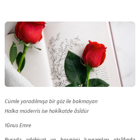
Cümle yaradılmışa bir göz ile bakmayan
Halka müderris ise hakîkatde âsîdür
Yûnus Emre
Burada edebiyat ve hoşgörü kavramları etrâfında