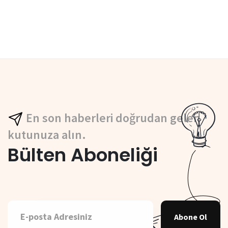
En son haberleri doğrudan gelen
kutunuza alın.
Bülten Aboneliği
Abone Ol