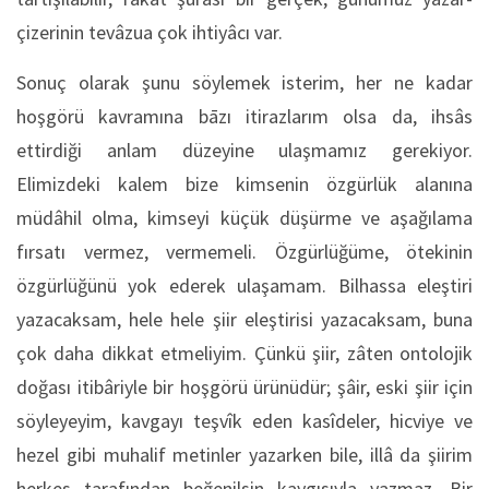
çizerinin tevâzua çok ihtiyâcı var.
Sonuç olarak şunu söylemek isterim, her ne kadar
hoşgörü kavramına bāzı itirazlarım olsa da, ihsâs
ettirdiği anlam düzeyine ulaşmamız gerekiyor.
Elimizdeki kalem bize kimsenin özgürlük alanına
müdâhil olma, kimseyi küçük düşürme ve aşağılama
fırsatı vermez, vermemeli. Özgürlüğüme, ötekinin
özgürlüğünü yok ederek ulaşamam. Bilhassa eleştiri
yazacaksam, hele hele şiir eleştirisi yazacaksam, buna
çok daha dikkat etmeliyim. Çünkü şiir, zâten ontolojik
doğası itibâriyle bir hoşgörü ürünüdür; şâir, eski şiir için
söyleyeyim, kavgayı teşvîk eden kasîdeler, hicviye ve
hezel gibi muhalif metinler yazarken bile, illâ da şiirim
herkes tarafından beğenilsin kaygısıyla yazmaz. Bir