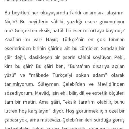
Bu beyitleri her okuyuşumda farklı anlamlara ulaşırım.
Niçin? Bu beyitlerin sâhibi, yazdığı esere güvenmiyor
mu? Gerçekten eksik, hatâlı bir eser mi ortaya koymuş?
Zaafları mı var? Hayır; Türkçe’nin en çok tanınan
eserlerinden birinin şâirine āit bu cümleler. Sıradan bir
şâir değil, klasikleşen bir eserin sâhibi söylüyor. Peki,
kim bu şâir? Bu şâiri ben, “Bursa’nın dışarıya açılan
yüzü” ve “mâbede Türkçe’yi sokan adam” olarak
tanımlıyorum. Süleyman Çelebi’den ve Mevlid’inden
sözediyorum. Mevlid, işin ehli bilir, dil ve estetik ölçüleri
tam bir metin. Ama şâiri, “eksik tarafım olabilir, bunu
lütfen hoş karşılayın” diyor. Hoş görünmek için özel bir
çabası yok, ama mütevâzı. Çelebi’nin ileri sürdüğü görüş
tartışılabilir, fakat şurası bir gerçek, günümüz yazar-