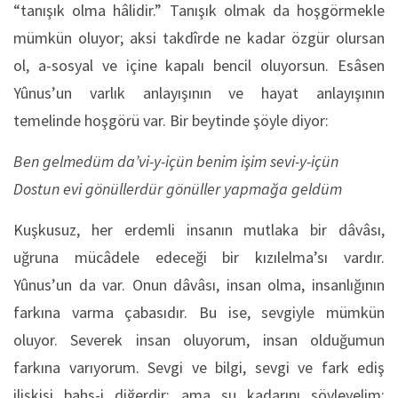
“tanışık olma hâlidir.” Tanışık olmak da hoşgörmekle
mümkün oluyor; aksi takdîrde ne kadar özgür olursan
ol, a-sosyal ve içine kapalı bencil oluyorsun. Esâsen
Yûnus’un varlık anlayışının ve hayat anlayışının
temelinde hoşgörü var. Bir beytinde şöyle diyor:
Ben gelmedüm da’vi-y-içün benim işim sevi-y-içün
Dostun evi gönüllerdür gönüller yapmağa geldüm
Kuşkusuz, her erdemli insanın mutlaka bir dâvâsı,
uğruna mücâdele edeceği bir kızılelma’sı vardır.
Yûnus’un da var. Onun dâvâsı, insan olma, insanlığının
farkına varma çabasıdır. Bu ise, sevgiyle mümkün
oluyor. Severek insan oluyorum, insan olduğumun
farkına varıyorum. Sevgi ve bilgi, sevgi ve fark ediş
ilişkisi bahs-i diğerdir; ama şu kadarını söyleyelim: