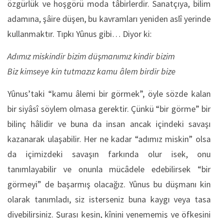
özgürlük ve hoşgörü moda tâbirlerdir. Sanatçıya, bilim
adamına, şâire düşen, bu kavramları yeniden aslî yerinde
kullanmaktır. Tıpkı Yûnus gibi… Diyor ki:
Adımız miskindir bizim düşmanımız kindir bizim
Biz kimseye kin tutmazız kamu âlem birdir bize
Yûnus’taki “kamu âlemi bir görmek”, öyle sözde kalan
bir siyâsî söylem olmasa gerektir. Çünkü “bir görme” bir
bilinç hâlidir ve buna da insan ancak içindeki savaşı
kazanarak ulaşabilir. Her ne kadar “adımız miskin” olsa
da içimizdeki savaşın farkında olur isek, onu
tanımlayabilir ve onunla mücâdele edebilirsek “bir
görmeyi” de başarmış olacağız. Yûnus bu düşmanı kin
olarak tanımladı, siz isterseniz buna kaygı veya tasa
diyebilirsiniz. Şurası kesin, kînini yenememiş ve öfkesini