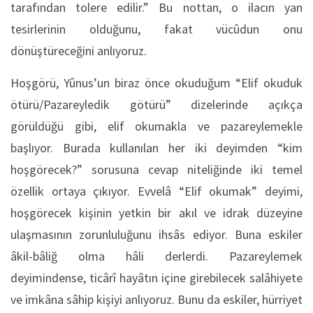
tarafından tolere edilir.” Bu nottan, o ilacın yan
tesirlerinin olduğunu, fakat vücûdun onu
dönüştüreceğini anlıyoruz.
Hoşgörü, Yûnus’un biraz önce okuduğum “Elif okuduk
ötürü/Pazareyledik götürü” dizelerinde açıkça
görüldüğü gibi, elif okumakla ve pazareylemekle
başlıyor. Burada kullanılan her iki deyimden “kim
hoşgörecek?” sorusuna cevap niteliğinde iki temel
özellik ortaya çıkıyor. Evvelâ “Elif okumak” deyimi,
hoşgörecek kişinin yetkin bir akıl ve idrak düzeyine
ulaşmasının zorunluluğunu ihsâs ediyor. Buna eskiler
âkil-bâliğ olma hâli derlerdi. Pazareylemek
deyimindense, ticârî hayâtın içine girebilecek salâhiyete
ve imkâna sâhip kişiyi anlıyoruz. Bunu da eskiler, hürriyet