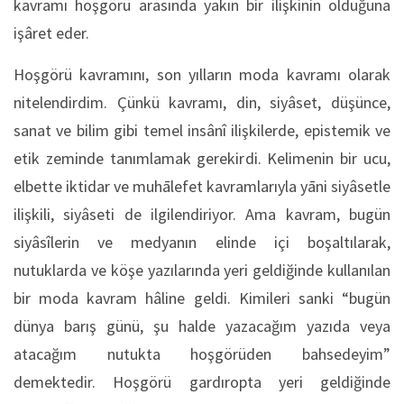
kavramı hoşgörü arasında yakın bir ilişkinin olduğuna
işâret eder.
Hoşgörü kavramını, son yılların moda kavramı olarak
nitelendirdim. Çünkü kavramı, din, siyâset, düşünce,
sanat ve bilim gibi temel insânî ilişkilerde, epistemik ve
etik zeminde tanımlamak gerekirdi. Kelimenin bir ucu,
elbette iktidar ve muhālefet kavramlarıyla yāni siyâsetle
ilişkili, siyâseti de ilgilendiriyor. Ama kavram, bugün
siyâsîlerin ve medyanın elinde içi boşaltılarak,
nutuklarda ve köşe yazılarında yeri geldiğinde kullanılan
bir moda kavram hâline geldi. Kimileri sanki “bugün
dünya barış günü, şu halde yazacağım yazıda veya
atacağım nutukta hoşgörüden bahsedeyim”
demektedir. Hoşgörü gardıropta yeri geldiğinde