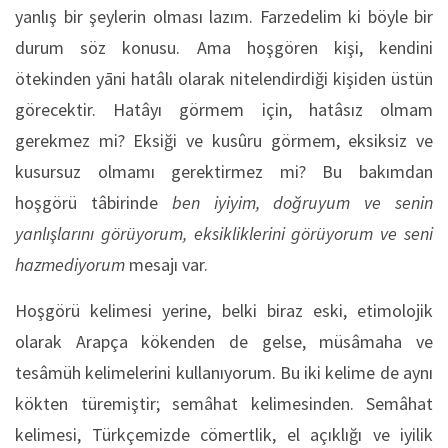
yanlış bir şeylerin olması lazım. Farzedelim ki böyle bir
durum söz konusu. Ama hoşgören kişi, kendini
ötekinden yāni hatâlı olarak nitelendirdiği kişiden üstün
görecektir. Hatâyı görmem için, hatâsız olmam
gerekmez mi? Eksiği ve kusûru görmem, eksiksiz ve
kusursuz olmamı gerektirmez mi? Bu bakımdan
hoşgörü tâbirinde
ben iyiyim,
doğruyum ve senin
yanlışlarını görüyorum, eksikliklerini görüyorum ve seni
hazmediyorum
mesajı var.
Hoşgörü kelimesi yerine, belki biraz eski, etimolojik
olarak Arapça kökenden de gelse, müsâmaha ve
tesâmüh kelimelerini kullanıyorum. Bu iki kelime de aynı
kökten türemiştir; semâhat kelimesinden. Semâhat
kelimesi, Türkçemizde cömertlik, el açıklığı ve iyilik