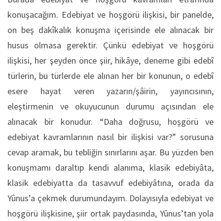
konuşacağım. Edebiyat ve hoşgörü ilişkisi, bir panelde,
on beş dakîkalık konuşma içerisinde ele alınacak bir
husus olmasa gerektir. Çünkü edebiyat ve hoşgörü
ilişkisi, her şeyden önce şiir, hikâye, deneme gibi edebî
türlerin, bu türlerde ele alınan her bir konunun, o edebî
esere hayat veren yazarın/şâirin, yayıncısının,
eleştirmenin ve okuyucunun durumu açısından ele
alınacak bir konudur. “Daha doğrusu, hoşgörü ve
edebiyat kavramlarının nasıl bir ilişkisi var?” sorusuna
cevap aramak, bu tebliğin sınırlarını aşar. Bu yüzden ben
konuşmamı daraltıp kendi alanıma, klasik edebiyâta,
klasik edebiyatta da tasavvuf edebiyâtına, orada da
Yûnus’a çekmek durumundayım. Dolayısıyla edebiyat ve
hoşgörü ilişkisine, şiir ortak paydasında, Yûnus’tan yola