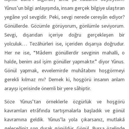
Yûnus’un bilgi anlayışında, insanı gerçek bilgiye ulaştıran
yegâne yol sevgidir. Peki, sevgi nerede cereyân ediyor?
Gönüllerde. Gözümle görüyorum, gönlümle seviyorum.
Sevgi, dışarıdan içeriye doğru gerçekleşen bir
yolculuk… Tezāhürleri ise, içeriden dışarıya doğrudur.
Her ne ise, “Mâdem gönüllerdir sevginin mahalli, o
halde, benim asıl işim gönüller yapmaktır.” diyor Yûnus.
Gönül yapmak, evvelemirde muhâtabını hoşgörmeyi
gerekli kılmaz mı? Demek ki, hoşgörü insanın anlam
arayışı içerisinde önemli bir yere sâhiptir.
Söze Yûnus’tan örneklerle özgürlük ve hoşgörü
kavramları etrâfında tartışmalarla başladık ve gönül
kavramına geldik. Yûnus’la yola çıkarsanız, mutlakā
geleceğiniz son durak gönüldür. Gönül, Bursa özelinde