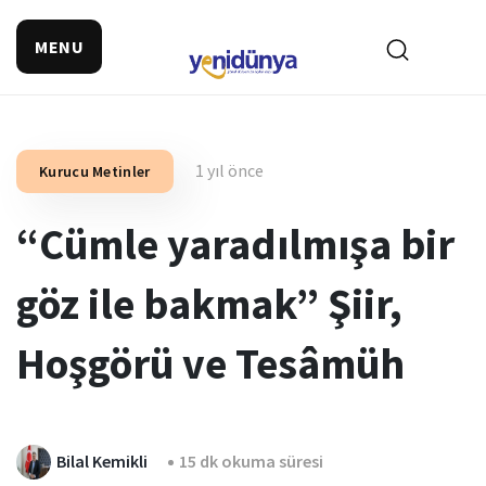
MENU
1 yıl önce
Kurucu Metinler
“Cümle yaradılmışa bir
göz ile bakmak” Şiir,
Hoşgörü ve Tesâmüh
Bilal Kemikli
15 dk okuma süresi