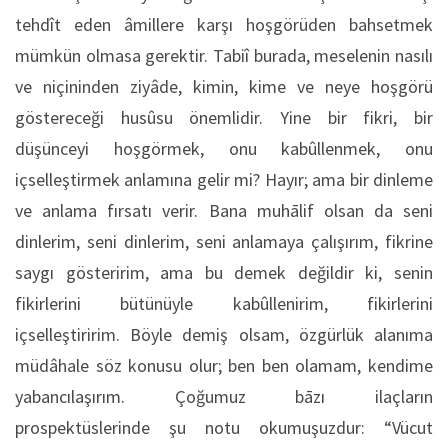
tehdît eden âmillere karşı hoşgörüden bahsetmek
mümkün olmasa gerektir. Tabiî burada, meselenin nasılı
ve niçininden ziyâde, kimin, kime ve neye hoşgörü
göstereceği husûsu önemlidir. Yine bir fikri, bir
düşünceyi hoşgörmek, onu kabûllenmek, onu
içselleştirmek anlamına gelir mi? Hayır; ama bir dinleme
ve anlama fırsatı verir. Bana muhālif olsan da seni
dinlerim, seni dinlerim, seni anlamaya çalışırım, fikrine
saygı gösteririm, ama bu demek değildir ki, senin
fikirlerini bütünüyle kabûllenirim, fikirlerini
içselleştiririm. Böyle demiş olsam, özgürlük alanıma
müdâhale söz konusu olur; ben ben olamam, kendime
yabancılaşırım. Çoğumuz bāzı ilaçların
prospektüslerinde şu notu okumuşuzdur: “Vücut