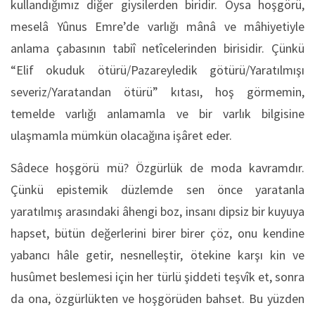
kullandığımız diğer giysilerden biridir. Oysa hoşgörü,
meselâ Yûnus Emre’de varlığı mânâ ve mâhiyetiyle
anlama çabasının tabiî netîcelerinden birisidir. Çünkü
“Elif okuduk ötürü/Pazareyledik götürü/Yaratılmışı
severiz/Yaratandan ötürü” kıtası, hoş görmemin,
temelde varlığı anlamamla ve bir varlık bilgisine
ulaşmamla mümkün olacağına işâret eder.
Sâdece hoşgörü mü? Özgürlük de moda kavramdır.
Çünkü epistemik düzlemde sen önce yaratanla
yaratılmış arasındaki âhengi boz, insanı dipsiz bir kuyuya
hapset, bütün değerlerini birer birer çöz, onu kendine
yabancı hâle getir, nesnelleştir, ötekine karşı kin ve
husûmet beslemesi için her türlü şiddeti teşvîk et, sonra
da ona, özgürlükten ve hoşgörüden bahset. Bu yüzden