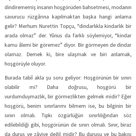
dindirememiş insanın hoşgörüden bahsetmesi, modanın
savurucu rüzgârına kapılmaktan başka hangi anlama
gelir? Merhum Nurettin Topçu, “dindarlıkla kindarlık bir
arada olmaz” der. Yûnus da farklı söylemiyor, “kindar
kamu âlemi bir göremez” diyor. Bir görmeyen de dindar
olamaz. Demek ki, bire ulaşmak ve biri anlamak,
hoşgörüyle oluyor.
Burada tabiî akla şu soru geliyor: Hoşgörünün bir sınırı
olabilir mi? Daha doğrusu, hoşgörü bir
vurdumduymazlık, bir görmezlikten gelmek midir? Eğer
hoşgörü, benim sınırlarımı bilmem ise, bu bilginin bir
sınırı olmalı. Tıpkı özgürlüğün sınırlılığından söz
edilebildiği gibi, hoşgörünün de sınırı olmalı. Sınır, biraz
da duruş ve zâviye değil midir? Bu duruşu ve bu bakışı