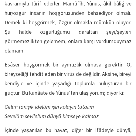
kavramıyla târif ederler. Mamâfîh, Yûnus, âkil bâliğ ve
hür/özgür insanın hoşgörüsünden bahsediyor olmalı.
Demek ki hoşgörmek, özgür olmakla mümkün oluyor.
Şu halde özgürlüğümü daraltan şeyi/şeyleri
görmemezlikten gelemem, onlara karşı vurdumduymaz
olamam.
Esâsen hoşgörmek bir aymazlık olmasa gerektir. O,
bireyselliği tehdit eden bir virüs de değildir. Aksine, bireyi
kendiyle ve içinde yaşadığı toplumla buluşturan bir
güçtür. Bu kanâate de Yûnus’tan ulaşıyorum; diyor ki:
Gelün tanışık idelüm işin kolayın tutalım
Sevelüm sevilelüm dünyâ kimseye kalmaz
İçinde yaşanılan bu hayat, diğer bir ifâdeyle dünyâ,