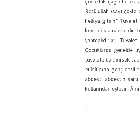
çocukluk çağında uzak 
Resûlullah (sav) şöyle
helâya gitsin." Tuvalet
kendini sıkmamalıdır. 
yapmalıdırlar. Tuvalet
Çocuklarda genelde u
tuvalete kaldırırsak sab
Müslüman, genç nesiller
abdest, abdestin şartı 
kullarından eylesin. Âmi