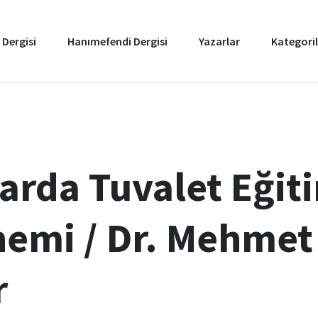
 Dergisi
Hanımefendi Dergisi
Yazarlar
Kategoril
arda Tuvalet Eğit
nemi / Dr. Mehmet
r