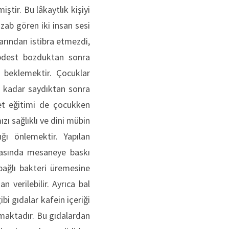
ir. Bu lâkaytlık kişiyi
zab gören iki insan sesi
rarından istibra etmezdi,
abdest bozduktan sonra
 beklemektir. Çocuklar
ye kadar saydıktan sonra
let eğitimi de çocukken
zı sağlıklı ve dini mübin
ğı önlemektir. Yapılan
snasında mesaneye baskı
ağlı bakteri üremesine
 verilebilir. Ayrıca bal
ibi gıdalar kafein içeriği
lmaktadır. Bu gıdalardan