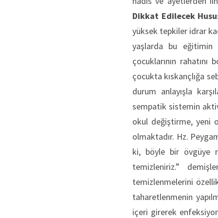
hadîs ve âyetlerden i
Dikkat Edilecek Husu
yüksek tepkiler idrar k
yaşlarda bu eğitimin 
çocuklarının rahatını 
çocukta kıskançlığa seb
durum anlayışla karşıl
sempatik sistemin akti
okul değiştirme, yeni 
olmaktadır. Hz. Peygamb
ki, böyle bir övgüye 
temizleniriz.” demiş
temizlenmelerini özell
taharetlenmenin yapılm
içeri girerek enfeksiyo