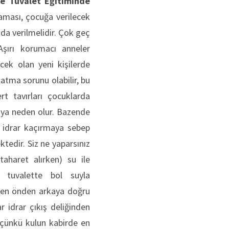
 ve
Tuvalet Eğitiminde
aması, çocuğa verilecek
da verilmelidir. Çok geç
Aşırı korumacı anneler
ek olan yeni kişilerde
atma sorunu olabilir, bu
rt tavırları çocuklarda
aya neden olur. Bazende
a idrar kaçırmaya sebep
tedir. Siz ne yaparsınız
aharet alırken) su ile
a tuvalette bol suyla
eken önden arkaya doğru
 idrar çıkış deliğinden
z çünkü kulun kabirde en