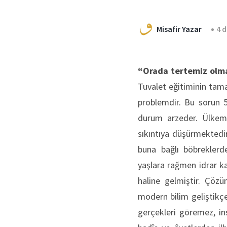
Misafir Yazar
4 
“Orada tertemiz olmay
Tuvalet eğitiminin tama
problemdir. Bu sorun 5
durum arzeder. Ülkemi
sıkıntıya düşürmektedi
buna bağlı böbreklerde
yaşlara rağmen idrar ka
haline gelmiştir. Çözü
modern bilim geliştikçe
gerçekleri göremez, in