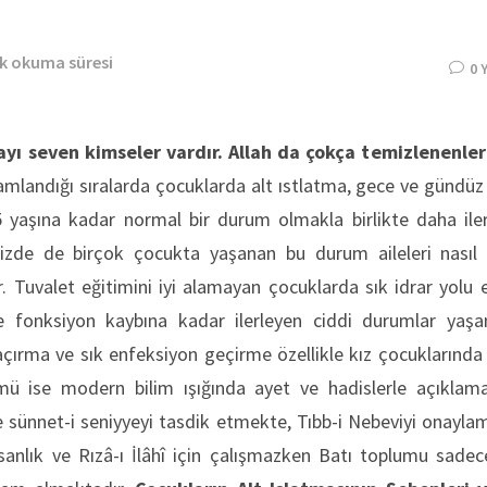
dk okuma süresi
0 
ı seven kimseler vardır. Allah da çokça temizlenenler
mlandığı sıralarda çocuklarda alt ıstlatma, gece ve gündüz
 yaşına kadar normal bir durum olmakla birlikte daha ileri
zde de birçok çocukta yaşanan bu durum aileleri nasıl
r. Tuvalet eğitimini iyi alamayan çocuklarda sık idrar yolu
 fonksiyon kaybına kadar ilerleyen ciddi durumlar yaşana
çırma ve sık enfeksiyon geçirme özellikle kız çocuklarında
mü ise modern bilim ışığında ayet ve hadislerle açıklama
 sünnet-i seniyyeyi tasdik etmekte, Tıbb-i Nebeviyi onayla
sanlık ve Rızâ-ı İlâhî için çalışmazken Batı toplumu sad