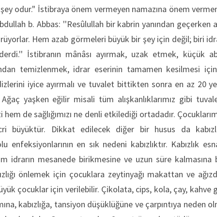
 şey odur." İstibraya önem vermeyen namazına önem vermemişt
dullah b. Abbas: ''Resûlullah bir kabrin yanından geçerken a
üyorlar. Hem azab görmeleri büyük bir şey için değil; biri id
derdi.'' İstibranın mânâsı ayırmak, uzak etmek, küçük 
ndan temizlenmek, idrar eserinin tamamen kesilmesi için
dizlerini iyice ayırmalı ve tuvalet bittikten sonra en az 20 
. Ağaç yaşken eğilir misali tüm alışkanlıklarımız gibi tuva
i hem de sağlığımızı ne denli etkilediği ortadadır. Çocuklarımı
cri büyüktür. Dikkat edilecek diğer bir husus da kabızlı
olu enfeksiyonlarının en sık nedeni kabızlıktır. Kabızlık e
m idrarın mesanede birikmesine ve uzun süre kalmasına b
lığı önlemek için çocuklara zeytinyağı makattan ve ağızdan
ük çocuklar için verilebilir. Çikolata, cips, kola, çay, kahve g
lımına, kabızlığa, tansiyon düşüklüğüne ve çarpıntıya neden o