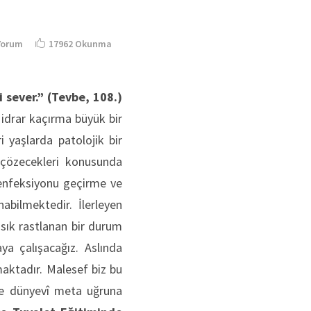
Yorum
17962 Okunma
i sever.”
(Tevbe, 108.)
 idrar kaçırma büyük bir
 yaşlarda patolojik bir
 çözecekleri konusunda
 enfeksiyonu geçirme ve
bilmektedir. İlerleyen
 sık rastlanan bir durum
ya çalışacağız. Aslında
maktadır. Malesef biz bu
ece dünyevî meta uğruna