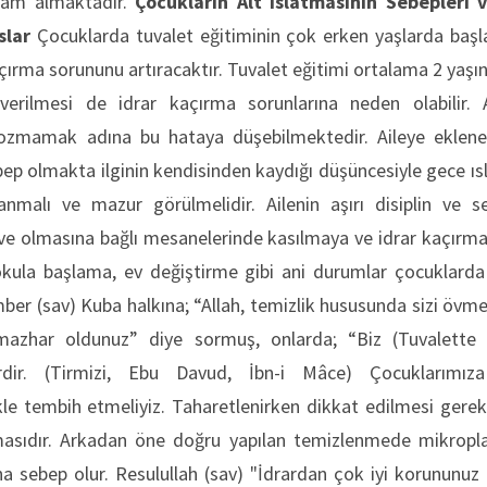
lham almaktadır.
Çocukların Alt Islatmasının Sebepleri
slar
Çocuklarda tuvalet eğitiminin çok erken yaşlarda başl
açırma sorununu artıracaktır. Tuvalet eğitimi ortalama 2 yaşın
verilmesi de idrar kaçırma sorunlarına neden olabilir. 
bozmamak adına bu hataya düşebilmektedir. Aileye eklenec
ep olmakta ilginin kendisinden kaydığı düşüncesiyle gece ısl
anmalı ve mazur görülmelidir. Ailenin aşırı disiplin ve se
ve olmasına bağlı mesanelerinde kasılmaya ve idrar kaçırm
okula başlama, ev değiştirme gibi ani durumlar çocuklard
er (sav) Kuba halkına; “Allah, temizlik hususunda sizi övmek
mazhar oldunuz” diye sormuş, onlarda; “Biz (Tuvalette t
lerdir. (Tirmizi, Ebu Davud, İbn-i Mâce) Çocuklarımız
ikle tembih etmeliyiz. Taharetlenirken dikkat edilmesi ger
asıdır. Arkadan öne doğru yapılan temizlenmede mikroplar
na sebep olur. Resulullah (sav) "İdrardan çok iyi korununu