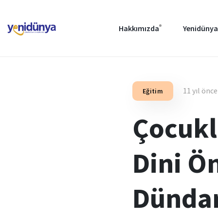
Hakkımızda
Yenidünya
11 yıl önce
Eğitim
Çocukl
Dini Ö
Dünda