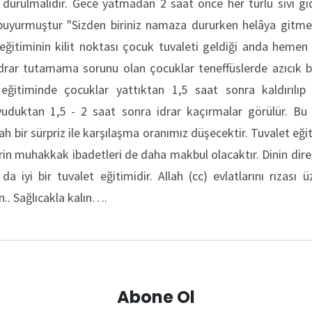
durulmalıdır. Gece yatmadan 2 saat önce her türlü sıvı gıda
 buyurmuştur "Sizden biriniz namaza dururken helâya gitme
 eğitiminin kilit noktası çocuk tuvaleti geldiği anda hemen 
İdrar tutamama sorunu olan çocuklar teneffüslerde azıcık bi
 eğitiminde çocuklar yattıktan 1,5 saat sonra kaldırılıp tu
yuduktan 1,5 - 2 saat sonra idrar kaçırmalar görülür. 
ah bir sürpriz ile karşılaşma oranımız düşecektir. Tuvalet eğiti
in muhakkak ibadetleri de daha makbul olacaktır. Dinin dir
da iyi bir tuvalet eğitimidir. Allah (cc) evlatlarını rızası ü
n.. Sağlıcakla kalın….
Abone Ol