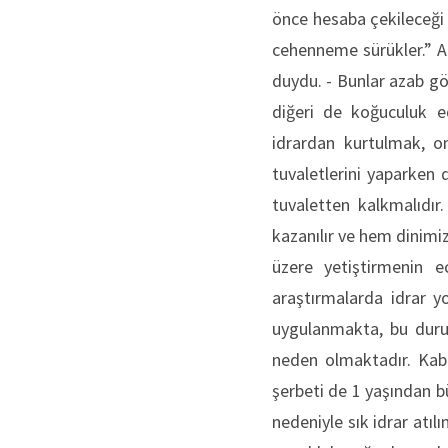
önce hesaba çekileceği
cehenneme sürükler.” Ab
duydu. - Bunlar azab gör
diğeri de koğuculuk e
idrardan kurtulmak, o
tuvaletlerini yaparken 
tuvaletten kalkmalıdır
kazanılır ve hem dinimiz
üzere yetiştirmenin e
araştırmalarda idrar y
uygulanmakta, bu duru
neden olmaktadır. Kabız
şerbeti de 1 yaşından büy
nedeniyle sık idrar atı