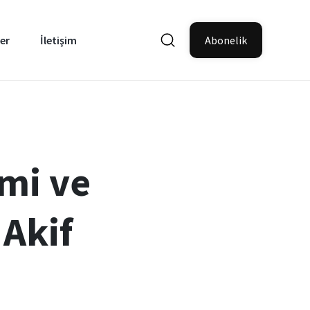
er
İletişim
Abonelik
imi ve
 Akif