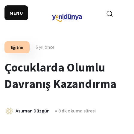
MENU
6 yıl önce
Eğitim
Çocuklarda Olumlu
Davranış Kazandırma
Asuman Düzgün
8 dk okuma süresi