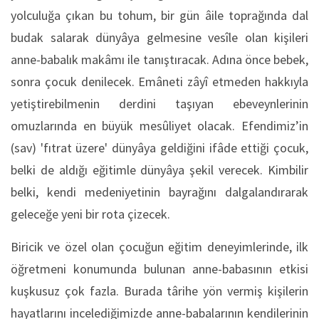
yolculuğa çıkan bu tohum, bir gün âile toprağında dal
budak salarak dünyâya gelmesine vesîle olan kişileri
anne-babalık makâmı ile tanıştıracak. Adına önce bebek,
sonra çocuk denilecek. Emâneti zâyî etmeden hakkıyla
yetiştirebilmenin derdini taşıyan ebeveynlerinin
omuzlarında en büyük mesûliyet olacak. Efendimiz’in
(sav) 'fıtrat üzere' dünyâya geldiğini ifâde ettiği çocuk,
belki de aldığı eğitimle dünyâya şekil verecek. Kimbilir
belki, kendi medeniyetinin bayrağını dalgalandırarak
geleceğe yeni bir rota çizecek.
Biricik ve özel olan çocuğun eğitim deneyimlerinde, ilk
öğretmeni konumunda bulunan anne-babasının etkisi
kuşkusuz çok fazla. Burada târihe yön vermiş kişilerin
hayatlarını incelediğimizde anne-babalarının kendilerinin