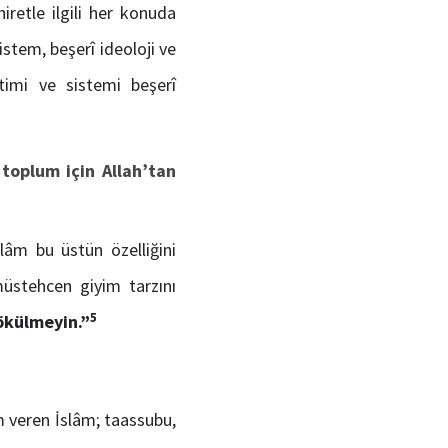
retle ilgili her konuda
stem, beşerî ideoloji ve
timi ve sistemi beşerî
 toplum için Allah’tan
slâm bu üstün özelliğini
müstehcen giyim tarzını
5
dökülmeyin.”
m veren İslâm; taassubu,