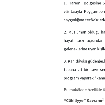
1
Harem
Bölgesine Sa
vâsıtasıyla Peygamberi
saygınlığına tecâvüz ede
Müslüman olduğu hal
hayat tarzı açısından
geleneklerine uyan kişile
Kan dâvâsı güdenler.İ
tabana zıt bir tavır se
program yaparak “kana 
Bu makâlede özellikle i
3
“Câhil
iyye
”
Kavramı