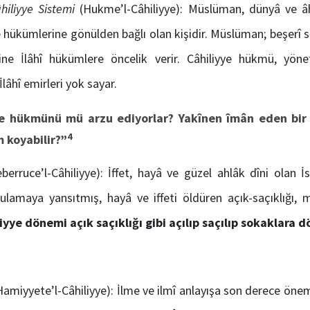
hil
iyye Sistemi
(Hukme’l-Câhiliyye): Müslüman, dünyâ ve âhi
 hükümlerine gönülden bağlı olan kişidir. Müslüman; beşerî si
ine İlâhî hükümlere öncelik verir. Câhiliyye hükmü, yöne
İlâhî emirleri yok sayar.
ye hükmünü mü arzu ediyorlar? Ya
kînen îmâ
n eden bir
4
 koyabilir?”
eberruce’l-Câhiliyye): İffet, hayâ ve güzel ahlâk dîni olan İ
ulamaya yansıtmış, hayâ ve iffeti öldüren açık-saçıklığı, 
iyye dönemi açık saçıklığı gibi açılıp saçılıp sokaklara 
amiyyete’l-Câhiliyye): İlme ve ilmî anlayışa son derece öne