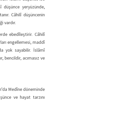
âmî düşünce yeryüzünde,
nır. Câhilî düşüncenin
i vardır.
rde ebedîleştirir. Câhilî
rları engellemesi, maddî
 yok sayabilir. İslâmî
r, bencildir, acımasız ve
r’ân’da Medîne döneminde
şünce ve hayat tarzını