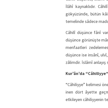
İlâhî kaynaklıdır. Câh
gökyüzünde, bütün kâin
temelinde sâdece madde,
Câhilî düşünce fânî varl
düşünce görünüşte mânev
menfaatleri zedelemesi
düşünce ise insânî, ulvî
zâlimdir. İslâmî anlayış s
Kur’ân
’da “
Câhil
iyye
“Câhiliyye” kelimesi ön
inen dört âyette geçme
etkileyen câhiliyyenin t