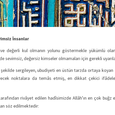
imsiz İnsanlar
i ve değerli kul olmanın yolunu göstermekle yükümlü ola
e sevimsiz, değersiz kimseler olmamaları için gerekli uyarı
l şekilde sergileyen, ubudiyeti en üstün tarzda ortaya koyan 
ecek noktalara da temâs etmiş, en dikkat çekici ifâdeler
tarafından rivâyet edilen hadîsimizde Allâh’ın en çok buğz e
an söz edilmektedir: