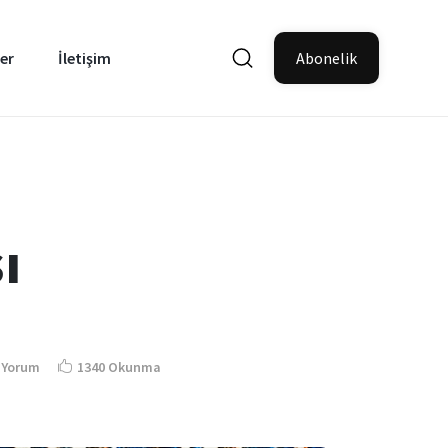
er
İletişim
Abonelik
ı
 Yorum
1340 Okunma