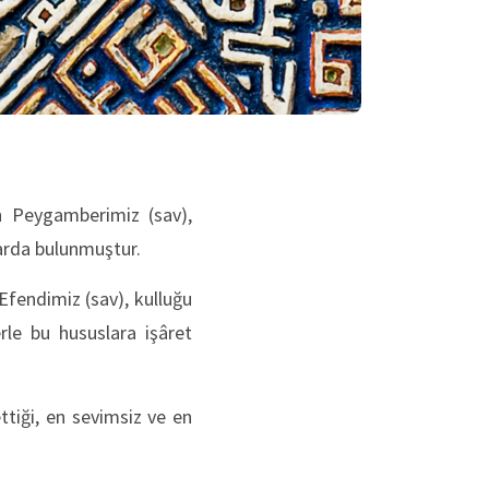
n Peygamberimiz (sav),
larda bulunmuştur.
Efendimiz (sav), kulluğu
le bu hususlara işâret
ttiği, en sevimsiz ve en