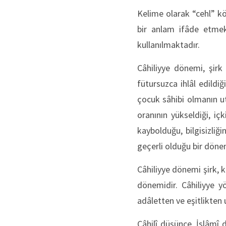
Kelime olarak “cehl” kö
bir anlam ifâde etmek
kullanılmaktadır.
Câhiliyye dönemi, şirk 
fütursuzca ihlâl edildiğ
çocuk sâhibi olmanın ut
oranının yükseldiği, içki
kaybolduğu, bilgisizliğ
geçerli olduğu bir dönem
Câhiliyye dönemi şirk, 
dönemidir. Câhiliyye yö
adâletten ve eşitlikten
Câhilî düşünce, İslâmî 