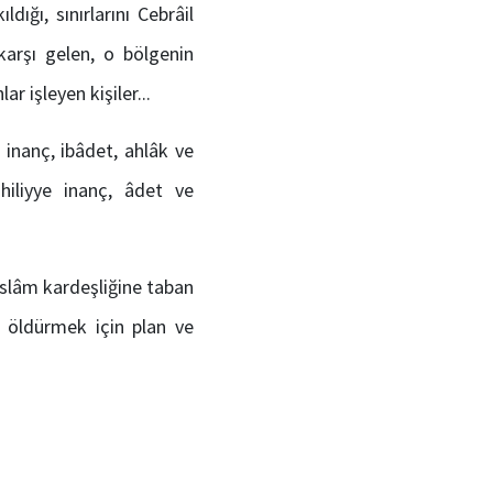
ğı, sınırlarını Cebrâil
karşı gelen, o bölgenin
 işleyen kişiler...
inanç, ibâdet, ahlâk ve
hiliyye inanç, âdet ve
İslâm kardeşliğine taban
nı öldürmek için plan ve