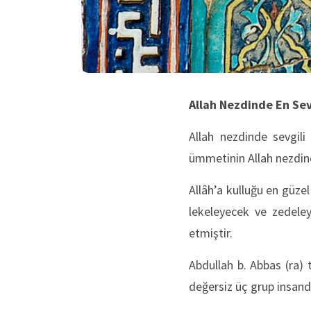
Allah Nezdinde En Sev
Allah nezdinde sevgil
ümmetinin Allah nezdind
Allâh’a kulluğu en güze
lekeleyecek ve zedeley
etmiştir.
Abdullah b. Abbas (ra) 
değersiz üç grup insand