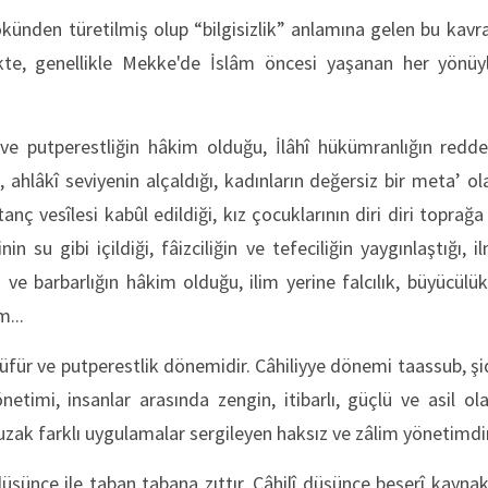
künden türetilmiş olup “bilgisizlik” anlamına gelen bu kavr
te, genellikle Mekke'de İslâm öncesi yaşanan her yönüy
ve putperestliğin hâkim olduğu, İlâhî hükümranlığın redded
i, ahlâkî seviyenin alçaldığı, kadınların değersiz bir meta’ ola
anç vesîlesi kabûl edildiği, kız çocuklarının diri diri topra
nin su gibi içildiği, fâizciliğin ve tefeciliğin yaygınlaştığı,
in ve barbarlığın hâkim olduğu, ilim yerine falcılık, büyücülü
...
küfür ve putperestlik dönemidir. Câhiliyye dönemi taassub, şi
netimi, insanlar arasında zengin, itibarlı, güçlü ve asil ol
 uzak farklı uygulamalar sergileyen haksız ve zâlim yönetimdir
düşünce ile taban tabana zıttır. Câhilî düşünce beşerî kaynakl