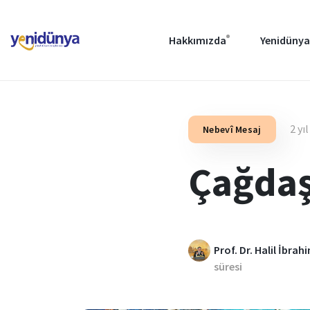
Hakkımızda
Yenidünya
2 yı
Nebevî Mesaj
Çağdaş
Prof. Dr. Halil İbrah
süresi