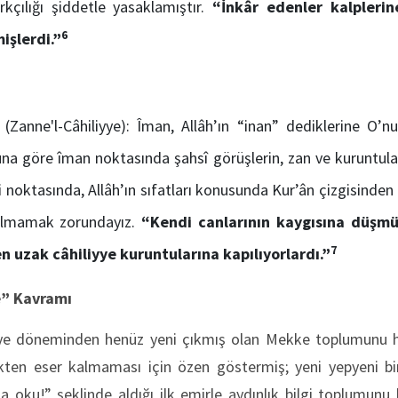
ırkçılığı şiddetle yasaklamıştır.
“İnkâr edenler
kalpleri
6
işlerdi.
”
u
(Zanne'l-Câhiliyye): Îman, Allâh’ın “inan” dediklerine O’n
a göre îman noktasında şahsî görüşlerin, zan ve kuruntuları
eti noktasında, Allâh’ın sıfatları konusunda Kur’ân çizgisind
pılmamak zorundayız.
“Kendi canlarının kaygısına düşmüş
7
en uzak
câhil
iyye kuruntularına kapılıyorlardı.”
e” Kavramı
iyye döneminden henüz yeni çıkmış olan Mekke toplumunu 
likten eser kalmaması için özen göstermiş; yeni yepyeni b
a oku!” şeklinde aldığı ilk emirle aydınlık bilgi toplumunu