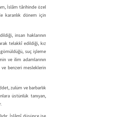
am, İslâm târihinde özel
le karanlık dönem için
ildiği, insan haklarının
rak telakkî edildiği, kız
ğa gömüldüğü, suç işleme
 ilmin ve ilim adamlarının
k ve benzeri mesleklerin
ddet, zulüm ve barbarlık
anlara üstünlük tanıyan,
.
ıdır. İslâmî düşünce ise