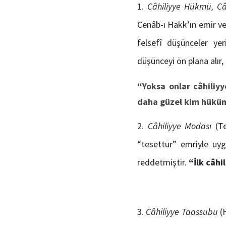
Câhil
iyye Hükmü,
Câ
Cenâb-ı Hakk’ın emir ve
felsefî düşünceler yer
düşünceyi ön plana alır, 
“Yoksa onlar
câhil
iy
daha güzel kim hüküm
Câhil
iyye Modası
(T
“tesettür” emriyle uyg
reddetmiştir.
“İlk
câhil
Câhiliyye Taassubu
(H