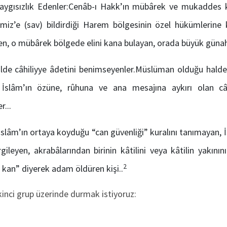
ygısızlık Edenler:Cenâb-ı Hakk’ın mübârek ve mukaddes kıldı
miz’e (sav) bildirdiği Harem bölgesinin özel hükümlerine 
n, o mübârek bölgede elini kana bulayan, orada büyük günahlar
de câhiliyye âdetini benimseyenler.Müslüman olduğu halde 
 İslâm’ın özüne, rûhuna ve ana mesajına aykırı olan câ
r...
slâm’ın ortaya koyduğu “can güvenliği” kuralını tanımayan, 
rgileyen, akrabâlarından birinin kâtilini veya kâtilin yakını
2
kan” diyerek adam öldüren kişi..
kinci grup üzerinde durmak istiyoruz: