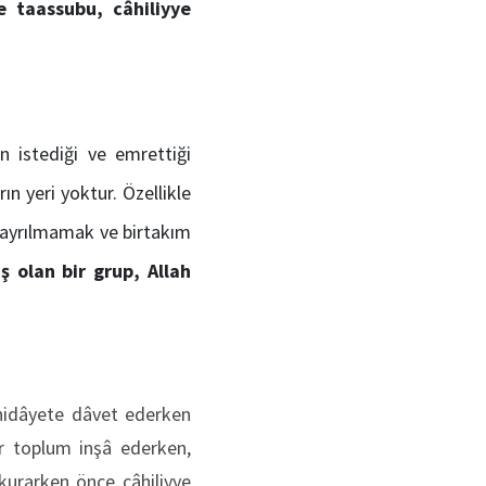
ne taassubu,
câhil
iyye
un istediği ve emrettiği
n yeri yoktur. Özellikle
en ayrılmamak ve birtakım
 olan bir grup, Allah
hidâyete dâvet ederken
ir toplum inşâ ederken,
 kurarken önce câhiliyye