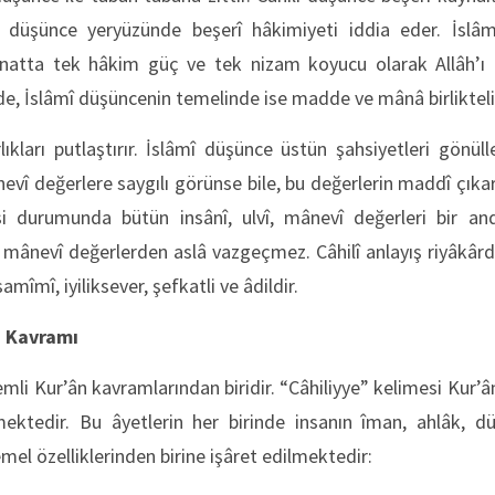
ilî düşünce yeryüzünde beşerî hâkimiyeti iddia eder. İsl
atta tek hâkim güç ve tek nizam koyucu olarak Allâh’ı ta
 İslâmî düşüncenin temelinde ise madde ve mânâ birlikteliğ
ıkları putlaştırır. İslâmî düşünce üstün şahsiyetleri gönülle
î değerlere saygılı görünse bile, bu değerlerin maddî çıka
 durumunda bütün insânî, ulvî, mânevî değerleri bir anda
, mânevî değerlerden aslâ vazgeçmez. Câhilî anlayış riyâkârdı
amîmî, iyiliksever, şefkatli ve âdildir.
” Kavramı
emli Kur’ân kavramlarından biridir. “Câhiliyye” kelimesi Ku
ktedir. Bu âyetlerin her birinde insanın îman, ahlâk, dü
emel özelliklerinden birine işâret edilmektedir: