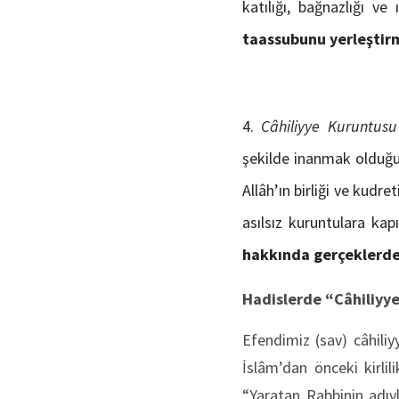
katılığı, bağnazlığı ve 
taassubunu yerleştirm
Câhil
iyye Kuruntus
şekilde inanmak olduğun
Allâh’ın birliği ve kudr
asılsız kuruntulara ka
hakkında gerçeklerd
Hadislerde “
Câhil
iyy
Efendimiz (sav) câhil
İslâm’dan önceki kirli
“Yaratan Rabbinin adıyl