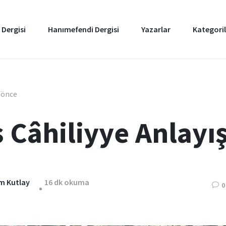
 Dergisi
Hanımefendi Dergisi
Yazarlar
Kategoril
l önce
 Câhiliyye Anlayış
im Kutlay
16 dk okuma
0