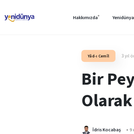
Hakkımızda
Yenidünya
3 yıl 
Yâd-ı Cemîl
Bir Pe
Olarak
İdris Kocabaş
9 