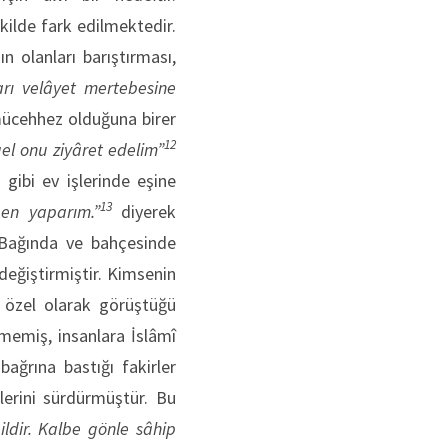
kilde fark edilmektedir.
olanları barıştırması,
arı velâyet mertebesine
 mücehhez olduğuna birer
12
gel onu ziyâret edelim”
gibi ev işlerinde eşine
13
en yaparım.”
diyerek
. Bağında ve bahçesinde
 değiştirmiştir. Kimsenin
, özel olarak görüştüğü
memiş, insanlara İslâmî
bağrına bastığı fakirler
ilerini sürdürmüştür. Bu
ldir. Kalbe gönle sâhip