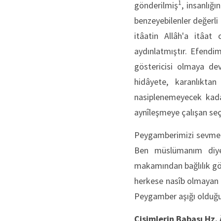
1
gönderilmiş
, insanlığ
benzeyebilenler değerli
itâatin Allâh'a itâat o
aydınlatmıştır. Efendi
göstericisi olmaya dev
hidâyete, karanlıkta
nasiplenemeyecek kadar
aynîleşmeye çalışan seçk
Peygamberimizi sevmek 
Ben müslümanım diye
makamından bağlılık gö
herkese nasîb olmayan b
Peygamber aşığı oldu
Cisimlerin Babası Hz.