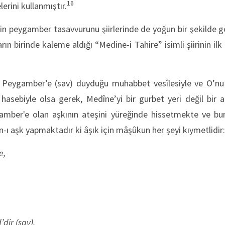
16
lerini kullanmıştır.
in peygamber tasavvurunu şiirlerinde de yoğun bir şekilde gö
arın birinde kaleme aldığı “Medine-i Tahire” isimli şiirinin ilk
 Peygamber’e (sav) duyduğu muhabbet vesîlesiyle ve O’n
asebiyle olsa gerek, Medîne’yi bir gurbet yeri değil bir a
mber'e olan aşkının ateşini yüreğinde hissetmekte ve bun
ân-ı aşk yapmaktadır ki âşık için mâşûkun her şeyi kıymetlidir
e,
ir (sav).