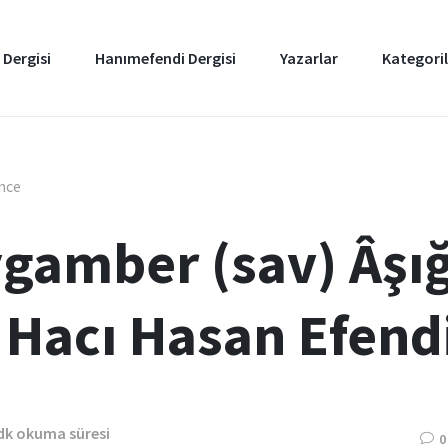
 Dergisi
Hanımefendi Dergisi
Yazarlar
Kategoril
önce
ygamber (sav) Âşığ
 Hacı Hasan Efendi
dk okuma süresi
0