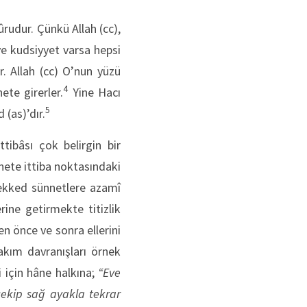
ûrudur. Çünkü Allah (cc),
ve kudsiyyet varsa hepsi
. Allah (cc) O’nun yüzü
4
ete girerler.
Yine Hacı
5
(as)’dır.
tibâsı çok belirgin bir
nnete ittiba noktasındaki
kked sünnetlere azamî
rine getirmekte titizlik
n önce ve sonra ellerini
takım davranışları örnek
 için hâne halkına;
“Eve
çekip sağ ayakla tekrar