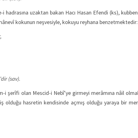
i hadrasına uzaktan bakan Hacı Hasan Efendi (ks), kubbenin
mânevî kokunun neşvesiyle, kokuyu reyhana benzetmektedir
,
dir (sav).
-i şerîfi olan Mescid-i Nebî’ye girmeyi merâmına nâil olm
ş olduğu hasretin kendisinde açmış olduğu yaraya bir me
: