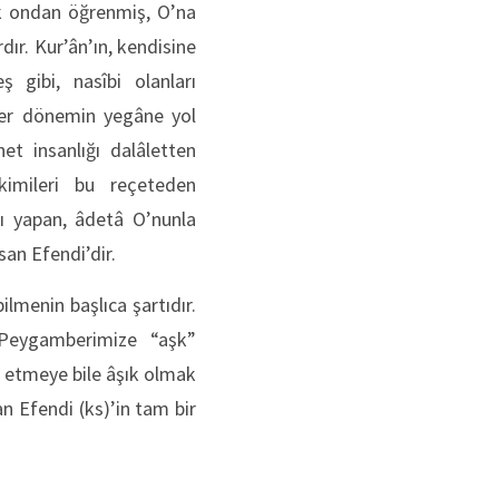
k ondan öğrenmiş, O’na
ır. Kur’ân’ın, kendisine
ş gibi, nasîbi olanları
 her dönemin yegâne yol
t insanlığı dalâletten
kimileri bu reçeteden
cı yapan, âdetâ O’nunla
san Efendi’dir.
menin başlıca şartıdır.
Peygamberimize “aşk”
 etmeye bile âşık olmak
n Efendi (ks)’in tam bir