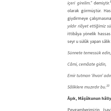
içeri girelim.”
demiştir.
olarak görmüştür. Hast
giydirmeye çalışmasına
yıldır riâyet ettiğimiz s
ittibâya yönelik hassa
seyr u sülûk yapan sâlik 
Sünnete temessük edin,
Câmi, cemâate gidin,
Emir tutman ‘ihvan’ adı
10
Sâliklere muzırdır bu.
Âşık, Mâşûkunun hâliy
Peygamberimizin (sav