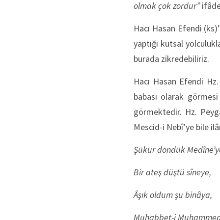
olmak çok zordur”
ifâde
Hacı Hasan Efendi (ks)’
yaptığı kutsal yolculukl
burada zikredebiliriz.
Hacı Hasan Efendi Hz.
babası olarak görmesi h
görmektedir. Hz. Peyga
Mescid-i Nebî’ye bile il
Şükür döndük Medîne’y
Bir ateş düştü sîneye,
Âşık oldum şu binâya,
Muhabbet-i Muhammed’d