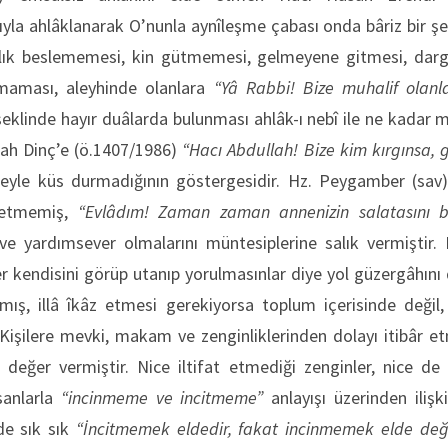
la ahlâklanarak O’nunla aynîleşme çabası onda bâriz bir şe
k beslememesi, kin gütmemesi, gelmeyene gitmesi, dargın 
zmaması, aleyhinde olanlara
“Yâ Rabbi! Bize muhalif olanl
eklinde hayır duâlarda bulunması ahlâk-ı nebî ile ne kadar
llah Dinç’e (ö.1407/1986)
“Hacı Abdullah! Bize kim kırgınsa, 
eyle küs durmadığının göstergesidir. Hz. Peygamber (sav) 
 etmemiş,
“Evlâdım! Zaman zaman annenizin salatasını b
i ve yardımsever olmalarını müntesiplerine salık vermiştir
iler kendisini görüp utanıp yorulmasınlar diye yol güzergâhını
ış, illâ îkâz etmesi gerekiyorsa toplum içerisinde değil
Kişilere mevki, makam ve zenginliklerinden dolayı itibâr et
 değer vermiştir. Nice iltifat etmediği zenginler, nice de 
sanlarla
“incinmeme ve incitmeme”
anlayışı üzerinden ilişk
de sık sık
“İncitmemek eldedir, fakat incinmemek elde deği