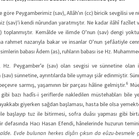
 göre Peygamberimiz (sav), Allâh'ın (cc) biricik sevgilisi ve n
z (sav)'i kendi nûrundan yaratmıştır. Ne kadar ilâhî fazîlet 
 toplanmıştır. Kemâlde ve ilimde O’nun (sav) dengi yoktur
a rahmet nazarıyla bakar ve insanlar O’nun şefâatiyle cenn
simlerin babası Âdem (as), ruhların babası ise Hz. Muhammed 
 Hz. Peygamber’e (sav) olan sevgisi ve sünnetine olan it
n (sav) sünnetine, ayrıntılarda bile uymayı şiâr edinmiştir. Sü
6
eçevre sarmış, yaşamının bir parçası hâline gelmiştir.
Müe
gibi bazı hadîs-i şeriflerde nakledilen müstehabları bile ye
 ayakkabı giyerken sağdan başlaması, hasta bile olsa yemekte
e başlayıp tuz ile bitirmesi, sofra duâsı yapması gibi bir
r defasında Hacı Hasan Efendi, hânelerinde huzurun temini
rhalde. Evde bulunan herkes dişârı çıksın da eûzu-besmele 