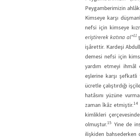
Peygamberimizin ahlâkıy
Kimseye karşı düşmanlı
nefsi için kimseye kı
11
eriştirerek katına al”
ş
işârettir. Kardeşi Abdu
demesi nefsi için kims
yardım etmeyi ihmâl
eşlerine karşı şefkatl
ücretle çalıştırdığı işç
hatâsını yüzüne vurmam
14
zaman îkâz etmiştir.
kimlikleri çerçevesinde
15
olmuştur.
Yine de in
ilişkiden bahsederken 