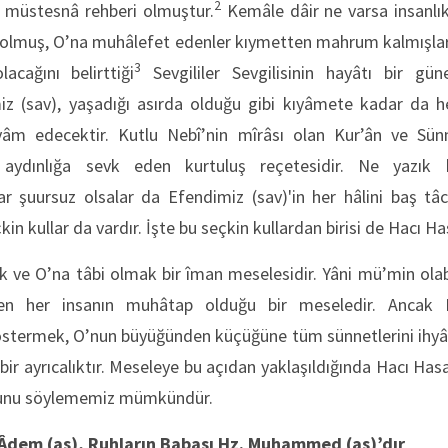
2
ın müstesnâ rehberi olmuştur.
Kemâle dâir ne varsa insanlı
 olmuş, O’na muhâlefet edenler kıymetten mahrum kalmışlard
3
lacağını belirttiği
Sevgililer Sevgilisinin hayâtı bir güne
miz (sav), yaşadığı asırda olduğu gibi kıyâmete kadar da
âm edecektir. Kutlu Nebî’nin mîrâsı olan Kur’ân ve Sünne
n aydınlığa sevk eden kurtuluş reçetesidir. Ne yazık 
 şuursuz olsalar da Efendimiz (sav)'in her hâlini baş tâ
in kullar da vardır. İşte bu seçkin kullardan birisi de Hacı Ha
ve O’na tâbi olmak bir îman meselesidir. Yâni mü’min olabil
n her insanın muhâtap olduğu bir meseledir. Ancak 
stermek, O’nun büyüğünden küçüğüne tüm sünnetlerini ihyâ
ir ayrıcalıktır. Meseleye bu açıdan yaklaşıldığında Hacı Hasa
ğunu söylememiz mümkündür.
 Âdem (as), Ruhların Babası Hz. Muhammed (as)’dır