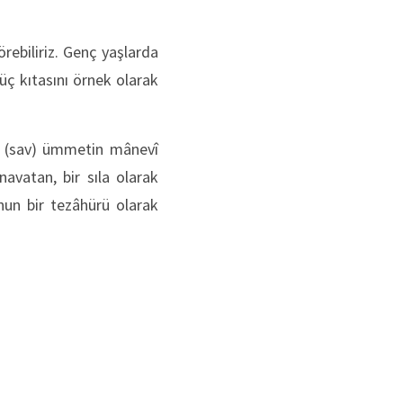
rebiliriz. Genç yaşlarda
 üç kıtasını örnek olarak
u (sav) ümmetin mânevî
navatan, bir sıla olarak
un bir tezâhürü olarak
: