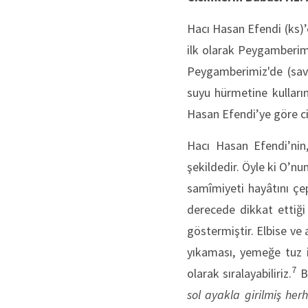
Hacı Hasan Efendi (ks)’e
ilk olarak Peygamberimi
Peygamberimiz'de (sav)
suyu hürmetine kulların
Hasan Efendi’ye göre ci
Hacı Hasan Efendi’nin,
şekildedir. Öyle ki O’nu
samîmiyeti hayâtını çep
derecede dikkat ettiği 
göstermiştir. Elbise ve
yıkaması, yemeğe tuz il
7
olarak sıralayabiliriz.
Bi
sol ayakla girilmiş he