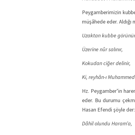
Peygamberimizin kubbe-
müşâhede eder. Aldığı 
Uzaktan kubbe görünür
Üzerine nûr salınır,
Kokudan ciğer delinir,
Ki, reyhân-ı Muhammed’
Hz. Peygamber’in harem
eder. Bu durumu çekmi
Hasan Efendi şöyle der
Dâhil olundu Haram’a,