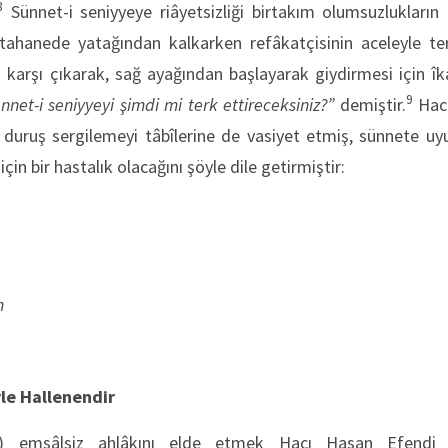
8
Sünnet-i seniyyeye riâyetsizliği birtakım olumsuzlukları
ahanede yatağından kalkarken refâkatçisinin aceleyle ter
 karşı çıkarak, sağ ayağından başlayarak giydirmesi için 
9
ünnet-i seniyyeyi şimdi mi terk ettireceksiniz?”
demiştir.
Hacı
s duruş sergilemeyi tâbîlerine de vasiyet etmiş, sünnete uy
için bir hastalık olacağını şöyle dile getirmiştir:
n
le Hallenendir
) emsâlsiz ahlâkını elde etmek Hacı Hasan Efendi iç