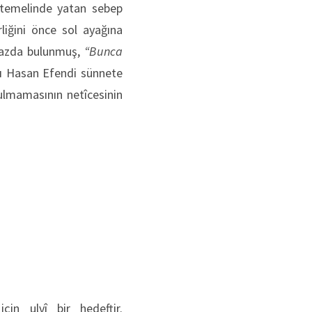
n temelinde yatan sebep
liğini önce sol ayağına
îkazda bulunmuş,
“Bunca
 Hasan Efendi sünnete
ulmamasının netîcesinin
in ulvî bir hedeftir.