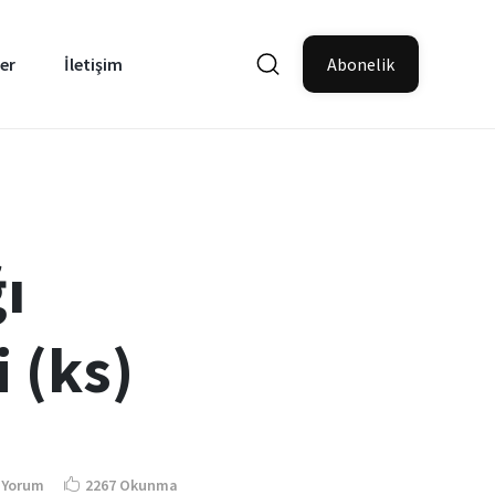
er
İletişim
Abonelik
ı
 (ks)
 Yorum
2267 Okunma