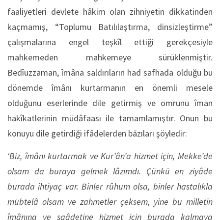
faaliyetleri devlete hâkim olan zihniyetin dikkatinden
kaçmamış, “Toplumu Batılılaştırma, dinsizleştirme”
çalışmalarına engel teşkîl ettiği gerekçesiyle
mahkemeden mahkemeye sürüklenmiştir.
Bedîuzzaman, îmâna saldırıların had safhada olduğu bu
dönemde îmânı kurtarmanın en önemli mesele
olduğunu eserlerinde dile getirmiş ve ömrünü îman
hakîkatlerinin müdâfaası ile tamamlamıştır. Onun bu
konuyu dile getirdiği ifâdelerden bāzıları şöyledir:
‘Biz, îmânı kurtarmak ve Kur’ân’a hizmet için, Mekke’de
olsam da buraya gelmek lâzımdı. Çünkü en ziyâde
burada ihtiyaç var. Binler rûhum olsa, binler hastalıkla
mübtelâ olsam ve zahmetler çeksem, yine bu milletin
îmânına ve saâdetine hizmet için burada kalmaya