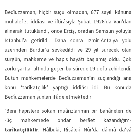
Bedîuzzaman, hiçbir suçu olmadan, 677 sayılı kānuna
muhālefet iddiāsı ve iftirâsıyla Şubat 1926’da Van’dan
alınarak tutuklandı, önce Erciş, oradan Samsun yoluyla
İstanbul’a getirildi. Daha sonra İzmir-Antalya yolu
üzerinden Burdur’a sevkedildi ve 29 yıl sürecek olan
sürgün, mahkeme ve hapis hayâtı başlamış oldu. Çok
zorlu şartlar altında geçen bu sürede 19 defa zehirlendi.
Bütün mahkemelerde Bedîuzzaman’ın suçlandığı ana
konu ‘tarîkatçılık’ yaptığı iddiāsı idi. Bu konuda
Bedîuzzaman şunları ifâde etmektedir:
‘Beni hapislere sokan muârızlarımın bir bahâneleri de
-üç mahkemede ondan berâet kazandığım-
tarîkatçiliktir
. Hâlbuki, Risâle-i Nûr’da dâimâ da‘vâ