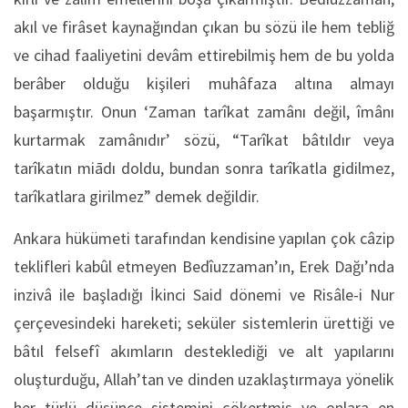
akıl ve firâset kaynağından çıkan bu sözü ile hem tebliğ
ve cihad faaliyetini devâm ettirebilmiş hem de bu yolda
berâber olduğu kişileri muhâfaza altına almayı
başarmıştır. Onun ‘Zaman tarîkat zamânı değil, îmânı
kurtarmak zamânıdır’ sözü, “Tarîkat bâtıldır veya
tarîkatın miādı doldu, bundan sonra tarîkatla gidilmez,
tarîkatlara girilmez” demek değildir.
Ankara hükümeti tarafından kendisine yapılan çok câzip
teklifleri kabûl etmeyen Bedîuzzaman’ın, Erek Dağı’nda
inzivâ ile başladığı İkinci Said dönemi ve Risâle-i Nur
çerçevesindeki hareketi; seküler sistemlerin ürettiği ve
bâtıl felsefî akımların desteklediği ve alt yapılarını
oluşturduğu, Allah’tan ve dinden uzaklaştırmaya yönelik
her türlü düşünce sistemini çökertmiş ve onlara en