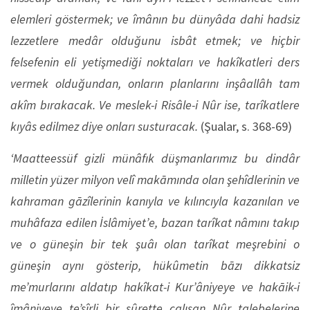
elemleri göstermek; ve îmânın bu dünyâda dahi hadsiz
lezzetlere medâr olduğunu isbât etmek; ve hiçbir
felsefenin eli yetişmediği noktaları ve hakîkatleri ders
vermek olduğundan, onların planlarını inşâallâh tam
akîm bırakacak. Ve meslek-i Risâle-i Nûr ise, tarîkatlere
kıyâs edilmez diye onları susturacak.
(Şualar, s. 368-69)
‘Maatteessüf gizli münâfık düşmanlarımız bu dindâr
milletin yüzer milyon velî makāmında olan şehîdlerinin ve
kahraman gāzîlerinin kanıyla ve kılıncıyla kazanılan ve
muhâfaza edilen İslâmiyet’e, bazan tarîkat nâmını takıp
ve o güneşin bir tek şuâı olan tarîkat meşrebini o
güneşin aynı gösterip, hükûmetin bāzı dikkatsiz
me’murlarını aldatıp hakîkat-i Kur’âniyeye ve hakāik-i
îmâniyeye te’sîrli bir sûrette çalışan Nûr talebelerine