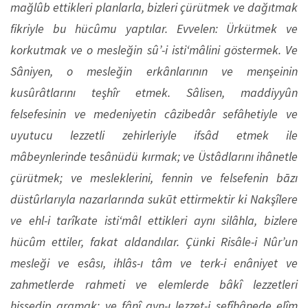
mağlûb ettikleri planlarla, bizleri çürütmek ve dağıtmak
fikriyle bu hücûmu yaptılar. Evvelen: Ürkütmek ve
korkutmak ve o mesleğin sû’-i isti‘mâlini göstermek. Ve
Sâniyen, o mesleğin erkânlarının ve menşeinin
kusûrâtlarını teşhîr etmek. Sâlisen, maddiyyûn
felsefesinin ve medeniyetin câzibedâr sefâhetiyle ve
uyutucu lezzetli zehirleriyle ifsâd etmek ile
mâbeynlerinde tesânüdü kırmak; ve Üstâdlarını ihânetle
çürütmek; ve mesleklerini, fennin ve felsefenin bāzı
düstûrlarıyla nazarlarında sukūt ettirmektir ki Nakşîlere
ve ehl-i tarîkate isti‘mâl ettikleri aynı silâhla, bizlere
hücûm ettiler, fakat aldandılar. Çünki Risâle-i Nûr’un
mesleği ve esâsı, ihlâs-ı tâm ve terk-i enâniyet ve
zahmetlerde rahmeti ve elemlerde bâkî lezzetleri
hissedip aramak; ve fânî ayn-ı lezzet-i sefîhânede elîm