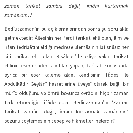
zaman tarîkat zamânı değil, îmânı kurtarmak
zamânıdır…
’
Bedîuzzaman’ın bu açıklamalarından sonra şu soru akla
gelmektedir: Āilesinin her ferdi tarîkat ehli olan, ilim ve
irfan tedrîsâtını aldığı medrese ulemâsının istisnâsız her
biri tarîkat ehli olan, Risâleler’de elliye yakın tarîkat
ehlinin eserlerinden alıntılar yapan, tarîkat konusunda
ayrıca bir eser kaleme alan, kendisinin ifâdesi ile
Abdülkādir Geylânî hazretlerine üveysî olarak bağlı bir
mürîd olduğunu ve ömrü boyunca evrâdını hiçbir zaman
terk etmediğini ifâde eden Bedîuzzaman’ın ‘Zaman
tarîkat zamânı değil, îmânı kurtarmak zamânıdır..’
sözünü söylemesinin sebep ve hikmetleri nelerdir?