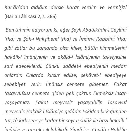
Kur’ân’dan aldığım dersle karar verdim ve vermişiz.’
(Barla Lâhikası 2, s. 366)
‘Ben tahmîn ediyorum ki, eğer Şeyh Abdülkādir-i Geylânî
(rha) ve Şâh-ı Nakşibend (rha) ve İmâm-ı Rabbânî (rha)
gibi zâtlar bu zamanda olsa idiler, bütün himmetlerini
hakāik-i îmâniyenin ve akāid-i İslâmiyenin takviyesine
sarf edeceklerdi. Çünkü saâdet-i ebediyenin medârı
onlardır. Onlarda kusur edilse, şekāvet-i ebediyeye
sebebiyet verir. Îmânsız cennete gidemez. Fakat
tasavvufsuz cennete giden pek çoktur. Ekmeksiz insan
yaşayamaz. Fakat meyvesiz yaşayabilir. Tasavvuf
meyvedir. Hakāik-i İslâmiye gıdâdır. Eskiden kırk günden
tut, tâ kırk seneye kadar bir seyr u sülûk ile bāzı hakāik-i
îmâniyeye ancak çıkılabilirdi. Şimdi ise, Cenâb-ı Hakk’ın