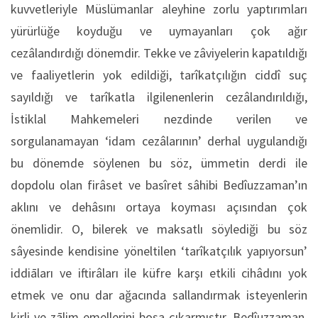
kuvvetleriyle Müslümanlar aleyhine zorlu yaptırımları
yürürlüğe koyduğu ve uymayanları çok ağır
cezâlandırdığı dönemdir. Tekke ve zâviyelerin kapatıldığı
ve faaliyetlerin yok edildiği, tarîkatçılığın ciddî suç
sayıldığı ve tarîkatla ilgilenenlerin cezâlandırıldığı,
İstiklal Mahkemeleri nezdinde verilen ve
sorgulanamayan ‘idam cezâlarının’ derhal uygulandığı
bu dönemde söylenen bu söz, ümmetin derdi ile
dopdolu olan firâset ve basîret sâhibi Bedîuzzaman’ın
aklını ve dehâsını ortaya koyması açısından çok
önemlidir. O, bilerek ve maksatlı söylediği bu söz
sâyesinde kendisine yöneltilen ‘tarîkatçılık yapıyorsun’
iddiāları ve iftirâları ile küfre karşı etkili cihâdını yok
etmek ve onu dar ağacında sallandırmak isteyenlerin
kirli ve zālim emellerini boşa çıkarmıştır. Bedîuzzaman,