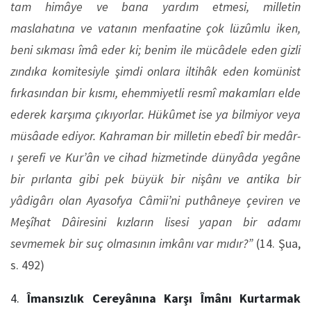
tam himâye ve bana yardım etmesi, milletin
maslahatına ve vatanın menfaatine çok lüzûmlu iken,
beni sıkması îmâ eder ki; benim ile mücâdele eden gizli
zındıka komitesiyle şimdi onlara iltihâk eden komünist
fırkasından bir kısmı, ehemmiyetli resmî makamları elde
ederek karşıma çıkıyorlar. Hükûmet ise ya bilmiyor veya
müsâade ediyor. Kahraman bir milletin ebedî bir medâr-
ı şerefi ve Kur’ân ve cihad hizmetinde dünyâda yegâne
bir pırlanta gibi pek büyük bir nişânı ve antika bir
yâdigârı olan Ayasofya Câmii’ni puthâneye çeviren ve
Meşîhat Dâiresini kızların lisesi yapan bir adamı
sevmemek bir suç olmasının imkânı var mıdır?”
(14. Şua,
s. 492)
Îmansızlık Cereyânına Karşı Îmânı Kurtarmak