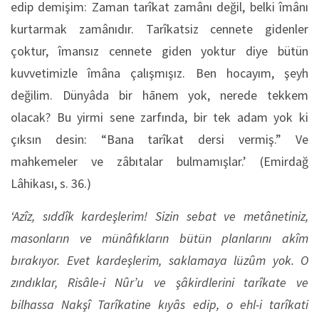
edip demişim: Zaman tarîkat zamânı değil, belki îmânı
kurtarmak zamânıdır. Tarîkatsiz cennete gidenler
çoktur, îmansız cennete giden yoktur diye bütün
kuvvetimizle îmâna çalışmışız. Ben hocayım, şeyh
değilim. Dünyâda bir hānem yok, nerede tekkem
olacak? Bu yirmi sene zarfında, bir tek adam yok ki
çıksın desin: “Bana tarîkat dersi vermiş.” Ve
mahkemeler ve zâbıtalar bulmamışlar.’ (Emirdağ
Lâhikası, s. 36.)
‘Azîz, sıddîk kardeşlerim! Sizin sebat ve metânetiniz,
masonların ve münâfıkların bütün planlarını akîm
bırakıyor. Evet kardeşlerim, saklamaya lüzûm yok. O
zındıklar, Risâle-i Nûr’u ve şâkirdlerini tarîkate ve
bilhassa Nakşî Tarîkatine kıyâs edip, o ehl-i tarîkati