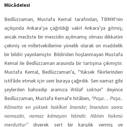
Mücâdelesi
Bedîüzzaman, Mustafa Kemal tarafından, TBMM’nin
açılışında Ankara’ya çağrıldığı vakit Ankara’ya gitmiş;
ancak mecliste bir mescidin açılmamış olması dikkatini
çekmiş ve milletvekillerine yönelik olarak on maddelik
bir bildiri yayınlamıştır. Bildiriden hoşlanmayan Mustafa
Kemal ile Bedîüzzaman arasında bir tartışma çıkmıştır.
Mustafa Kemal, Bedîüzzaman’a, "Yüksek fikirlerinden
istifâde etmek için seni buraya çağırdık. Sen namaz gibi
şeylerden bahsedip aramıza ihtilaf soktun" deyince
Bedîüzzaman, Mustafa Kemal’e hitâben,
“Paşa… Paşa..
Kâinatta en yüksek hakîkat îmandır; îmandan sonra
namazdır, namaz kılmayan hāindir. Hāinin hükmü
merduttur”
diyerek sert bir karşılık vermiş ve