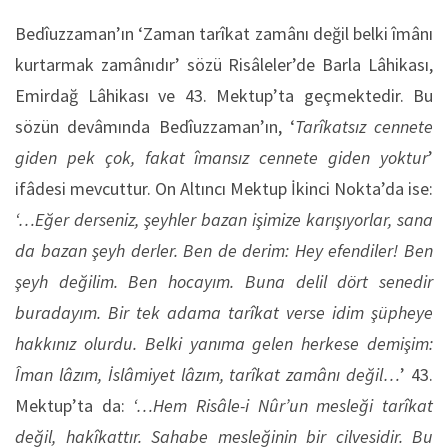
Bedîuzzaman’ın ‘Zaman tarîkat zamânı değil belki îmânı
kurtarmak zamânıdır’ sözü Risâleler’de Barla Lâhikası,
Emirdağ Lâhikası ve 43. Mektup’ta geçmektedir. Bu
sözün devâmında Bedîuzzaman’ın, ‘
Tarîkatsız cennete
giden pek çok, fakat îmansız cennete giden yoktur
’
ifâdesi mevcuttur. On Altıncı Mektup İkinci Nokta’da ise:
‘…Eğer derseniz, şeyhler bazan işimize karışıyorlar, sana
da bazan şeyh derler. Ben de derim: Hey efendiler! Ben
şeyh değilim. Ben hocayım. Buna delil dört senedir
buradayım. Bir tek adama tarîkat verse idim şüpheye
hakkınız olurdu. Belki yanıma gelen herkese demişim:
Îman lâzım, İslâmiyet lâzım, tarîkat zamânı değil…
’ 43.
Mektup’ta da:
‘…Hem Risâle-i Nûr’un mesleği tarîkat
değil, hakîkattır. Sahabe mesleğinin bir cilvesidir. Bu