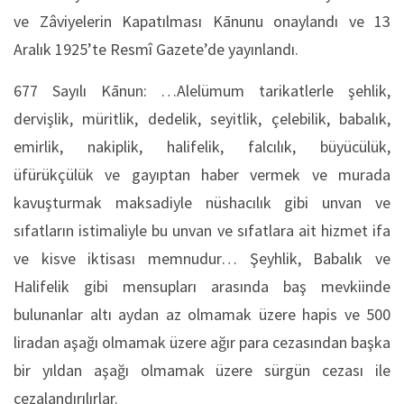
ve Zâviyelerin Kapatılması Kānunu onaylandı ve 13
Aralık 1925’te Resmî Gazete’de yayınlandı.
677 Sayılı Kānun: …Alelümum tarikatlerle şehlik,
dervişlik, müritlik, dedelik, seyitlik, çelebilik, babalık,
emirlik, nakiplik, halifelik, falcılık, büyücülük,
üfürükçülük ve gayıptan haber vermek ve murada
kavuşturmak maksadiyle nüshacılık gibi unvan ve
sıfatların istimaliyle bu unvan ve sıfatlara ait hizmet ifa
ve kisve iktisası memnudur… Şeyhlik, Babalık ve
Halifelik gibi mensupları arasında baş mevkiinde
bulunanlar altı aydan az olmamak üzere hapis ve 500
liradan aşağı olmamak üzere ağır para cezasından başka
bir yıldan aşağı olmamak üzere sürgün cezası ile
cezalandırılırlar.