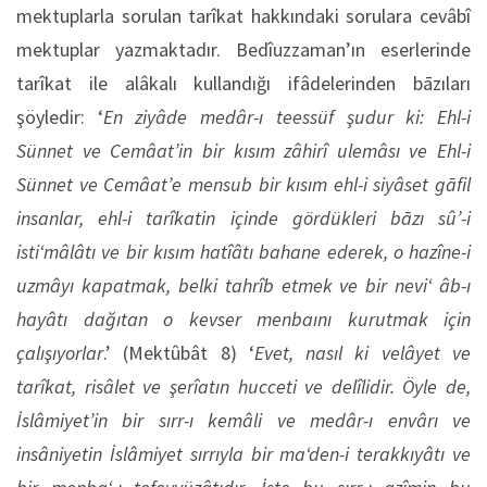
mektuplarla sorulan tarîkat hakkındaki sorulara cevâbî
mektuplar yazmaktadır. Bedîuzzaman’ın eserlerinde
tarîkat ile alâkalı kullandığı ifâdelerinden bāzıları
şöyledir: ‘
En ziyâde medâr-ı teessüf şudur ki: Ehl-i
Sünnet ve Cemâat’in bir kısım zâhirî ulemâsı ve Ehl-i
Sünnet ve Cemâat’e mensub bir kısım ehl-i siyâset gāfil
insanlar, ehl-i tarîkatin içinde gördükleri bāzı sû’-i
isti‘mâlâtı ve bir kısım hatîâtı bahane ederek, o hazîne-i
uzmâyı kapatmak, belki tahrîb etmek ve bir nevi‘ âb-ı
hayâtı dağıtan o kevser menbaını kurutmak için
çalışıyorlar
.’ (Mektûbât 8) ‘
Evet, nasıl ki velâyet ve
tarîkat, risâlet ve şerîatın hucceti ve delîlidir. Öyle de,
İslâmiyet’in bir sırr-ı kemâli ve medâr-ı envârı ve
insâniyetin İslâmiyet sırrıyla bir ma‘den-i terakkıyâtı ve