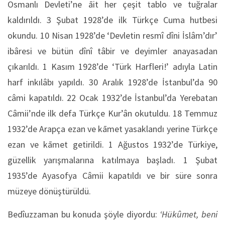
Osmanlı Devleti’ne āit her çeşit tablo ve tuğralar
kaldırıldı. 3 Şubat 1928’de ilk Türkçe Cuma hutbesi
okundu. 10 Nisan 1928’de ‘Devletin resmî dîni İslâm’dır’
ibâresi ve bütün dînî tâbir ve deyimler anayasadan
çıkarıldı. 1 Kasım 1928’de ‘Türk Harfleri!’ adıyla Latin
harf inkılâbı yapıldı. 30 Aralık 1928’de İstanbul’da 90
câmi kapatıldı. 22 Ocak 1932’de İstanbul’da Yerebatan
Câmii’nde ilk defa Türkçe Kur’ân okutuldu. 18 Temmuz
1932’de Arapça ezan ve kāmet yasaklandı yerine Türkçe
ezan ve kāmet getirildi. 1 Ağustos 1932’de Türkiye,
güzellik yarışmalarına katılmaya başladı. 1 Şubat
1935’de Ayasofya Câmii kapatıldı ve bir süre sonra
müzeye dönüştürüldü.
Bedîuzzaman bu konuda şöyle diyordu:
‘Hükûmet, beni