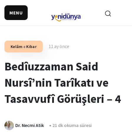
MENU
11 ay önce
Kelâm-ı Kibar
Bedîuzzaman Said
Nursî’nin Tarîkatı ve
Tasavvufî Görüşleri – 4
Dr. Necmi Atik
21 dk okuma süresi