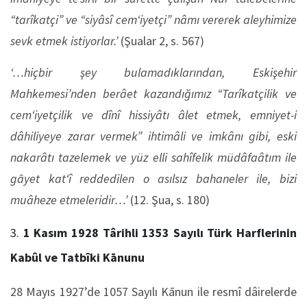
“tarîkatçi” ve “siyâsî cem‘iyetçi” nâmı vererek aleyhimize
sevk etmek istiyorlar.’
(Şualar 2, s. 567)
‘…hiçbir şey bulamadıklarından, Eskişehir
Mahkemesi’nden berâet kazandığımız “Tarîkatçilik ve
cem‘iyetçilik ve dînî hissiyâtı âlet etmek, emniyet-i
dâhiliyeye zarar vermek” ihtimâli ve imkânı gibi, eski
nakarâtı tazelemek ve yüz elli sahîfelik müdâfaâtım ile
gāyet kat‘î reddedilen o asılsız bahaneler ile, bizi
muâheze etmeleridir…’
(12. Şua, s. 180)
1 Kasım 1928 Târihli 1353 Sayılı Türk Harflerinin
Kabûl ve Tatbîki Kānunu
28 Mayıs 1927’de 1057 Sayılı Kānun ile resmî dâirelerde