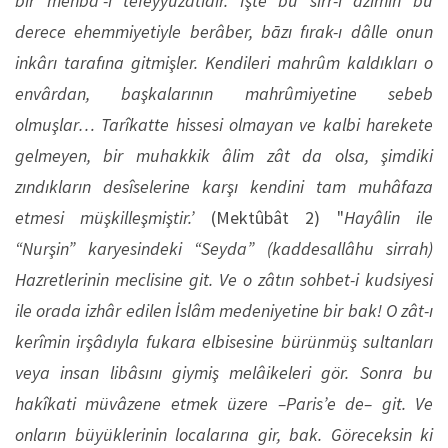
bir menba‘-ı tefeyyüzâtıdır. İşte bu sırr-ı azîmin bu
derece ehemmiyetiyle berâber, bāzı fırak-ı dâlle onun
inkârı tarafına gitmişler. Kendileri mahrûm kaldıkları o
envârdan, başkalarının mahrûmiyetine sebeb
olmuşlar…
Tarîkatte hissesi olmayan ve kalbi harekete
gelmeyen, bir muhakkik âlim zât da olsa, şimdiki
zındıkların desîselerine karşı kendini tam muhâfaza
etmesi müşkilleşmiştir.’
(Mektûbât 2) "
Hayâlin ile
“Nurşin” karyesindeki “Seyda” (kaddesallâhu sirrah)
Hazretlerinin meclisine git. Ve o zâtın sohbet-i kudsiyesi
ile orada izhâr edilen İslâm medeniyetine bir bak! O zât-ı
kerîmin irşâdıyla fukara elbisesine bürünmüş sultanları
veya insan libâsını giymiş melâikeleri gör. Sonra bu
hakîkati müvâzene etmek üzere –Paris’e de– git. Ve
onların büyüklerinin localarına gir, bak. Göreceksin ki