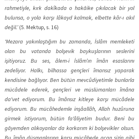
rahmetiyle, kırk dakîkada o hakāike çıkılacak bir yol
bulunsa, o yola karşı lâkayd kalmak, elbette kâr-ı akıl
değil.’
(5. Mektup, s. 16)
‘Mezara yakınlaştığım bu zamanda, İslâm memleketi
olan bu vatanda bolşevik baykuşlarının seslerini
işitiyoruz. Bu ses, âlem-i İslâm’ın îmân esaslarını
zedeliyor. Halkı, bilhassa gençleri îmansız yaparak
kendisine bağlıyor. Ben bütün mevcûdiyetimle bunlarla
mücâdele ederek, gençleri ve müslümanları îmâna
da‘vet ediyorum. Bu îmânsız kitleye karşı mücâdele
ediyorum. Bu mücâhedemle inşâallâh, Allah huzûruna
girmek istiyorum, bütün fa‘âliyetim budur. Beni bu
gāyemden alıkoyanlar da korkarım ki bolşevikler olsun.
Bu îmân düşmanlarına karşı mücâhede açan sizin gibi