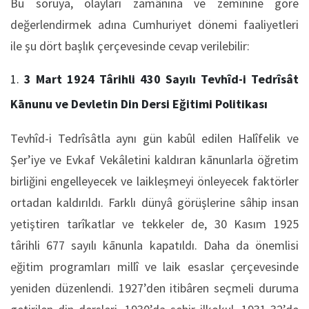
Bu soruya, olayları zamânına ve zemînine göre
değerlendirmek adına Cumhuriyet dönemi faaliyetleri
ile şu dört başlık çerçevesinde cevap verilebilir:
3 Mart 1924 Târihli 430 Sayılı Tevhîd-i Tedrîsât
Kānunu ve Devletin Din Dersi Eğitimi Politikası
Tevhîd-i Tedrîsâtla aynı gün kabûl edilen Halîfelik ve
Şer’iye ve Evkaf Vekâletini kaldıran kānunlarla öğretim
birliğini engelleyecek ve laikleşmeyi önleyecek faktörler
ortadan kaldırıldı. Farklı dünyâ görüşlerine sâhip insan
yetiştiren tarîkatlar ve tekkeler de, 30 Kasım 1925
târihli 677 sayılı kānunla kapatıldı. Daha da önemlisi
eğitim programları millî ve laik esaslar çerçevesinde
yeniden düzenlendi. 1927’den itibâren seçmeli duruma