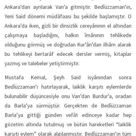
Ankara’dan ayrılarak Van’a gitmiştir. Bedîüzzaman’ın,
Yeni Said dönemi müdâfaası bu şekilde başlamıştır. O
Ankara’da iken, gizli bir dinsizlik cereyânının el altından
çalışmaya başladığını, halkın îmânının tehlikede
olduğunu görmüş ve doğrudan Kur’ân’dan ilhâm alarak
bu tehlikeyi bertarâf edecek dersler vermiş, kitaplar
yazmış ve talebeler yetiştirmiştir.
Mustafa Kemal, Şeyh Said isyânından sonra
Bedîüzzaman’ı hatırlayarak, laiklik karşıtı eylemlerde
bulunabilir düşüncesiyle onu Van’dan Burdur’a, oradan
da Barla’ya sürmüştür. Gerçekten de Bedîüzzaman
Barla’ya gittiği günden vefât edinceye kadar hep
gözetim altında tutulmuş ve bütün hareketleri “laiklik
karşıtı eylem” olarak algılanmıştır. Bedîüzzaman’ın tüm