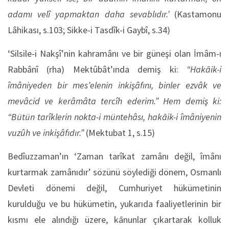
adamı velî yapmaktan daha sevablıdır.’
(Kastamonu
Lâhikası, s.103; Sikke-i Tasdîk-i Gaybî, s.34)
‘Silsile-i Nakşî’nin kahramânı ve bir güneşi olan İmâm-ı
Rabbânî (rha) Mektûbât’ında demiş ki:
“Hakāik-i
îmâniyeden bir mes’elenin inkişâfını, binler ezvâk ve
mevâcid ve kerâmâta tercîh ederim.” Hem demiş ki:
“Bütün tarîklerin nokta-i müntehâsı, hakāik-i îmâniyenin
vuzûh ve inkişâfıdır.”
(Mektubat 1, s.15)
Bedîuzzaman’ın ‘Zaman tarîkat zamânı değil, îmânı
kurtarmak zamânıdır’ sözünü söylediği dönem, Osmanlı
Devleti dönemi değil, Cumhuriyet hükümetinin
kurulduğu ve bu hükümetin, yukarıda faaliyetlerinin bir
kısmı ele alındığı üzere, kānunlar çıkartarak kolluk