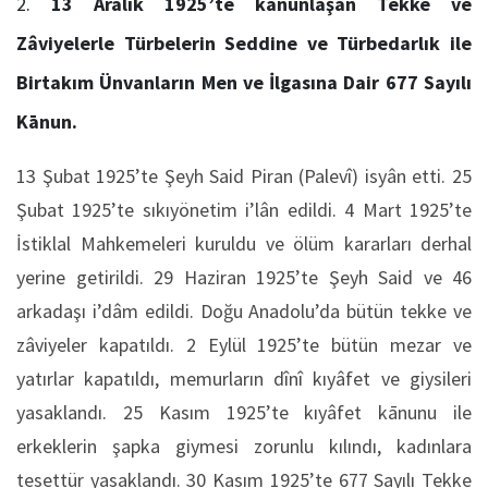
13 Aralık 1925’te kānunlaşan Tekke ve
Zâviyelerle Türbelerin Seddine ve Türbedarlık ile
Birtakım Ünvanların Men ve İlgasına Dair 677 Sayılı
Kānun.
13 Şubat 1925’te Şeyh Said Piran (Palevî) isyân etti. 25
Şubat 1925’te sıkıyönetim i’lân edildi. 4 Mart 1925’te
İstiklal Mahkemeleri kuruldu ve ölüm kararları derhal
yerine getirildi. 29 Haziran 1925’te Şeyh Said ve 46
arkadaşı i’dâm edildi. Doğu Anadolu’da bütün tekke ve
zâviyeler kapatıldı. 2 Eylül 1925’te bütün mezar ve
yatırlar kapatıldı, memurların dînî kıyâfet ve giysileri
yasaklandı. 25 Kasım 1925’te kıyâfet kānunu ile
erkeklerin şapka giymesi zorunlu kılındı, kadınlara
tesettür yasaklandı. 30 Kasım 1925’te 677 Sayılı Tekke