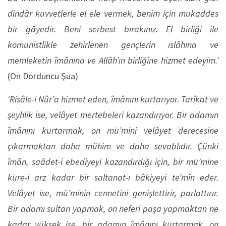
dindâr kuvvetlerle el ele vermek, benim için mukaddes
bir gāyedir. Beni serbest bırakınız. El birliği ile
komünistlikle zehirlenen gençlerin ıslâhına ve
memleketin îmânına ve Allâh’ın birliğine hizmet edeyim.’
(On Dördüncü Şua)
‘Risâle-i Nûr’a hizmet eden, îmânını kurtarıyor. Tarîkat ve
şeyhlik ise, velâyet mertebeleri kazandırıyor. Bir adamın
îmânını kurtarmak, on mü’mini velâyet derecesine
çıkarmaktan daha mühim ve daha sevablıdır. Çünki
îmân, saâdet-i ebediyeyi kazandırdığı için, bir mü’mine
küre-i arz kadar bir saltanat-ı bâkiyeyi te’mîn eder.
Velâyet ise, mü’minin cennetini genişlettirir, parlattırır.
Bir adamı sultan yapmak, on neferi paşa yapmaktan ne
kadar yüksek ise, bir adamın îmânını kurtarmak, on