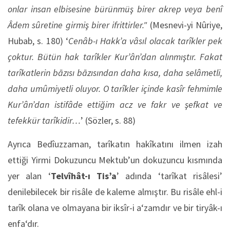
onlar insan elbisesine bürünmüş birer akrep veya benî
Âdem sûretine girmiş birer ifrittirler."
(Mesnevi-yi Nûriye,
Hubab, s. 180) ‘
Cenâb-ı Hakk’a vâsıl olacak tarîkler pek
çoktur. Bütün hak tarîkler Kur’ân’dan alınmıştır. Fakat
tarîkatlerin bāzısı bāzısından daha kısa, daha selâmetli,
daha umûmiyetli oluyor. O tarîkler içinde kasîr fehmimle
Kur’ân’dan istifâde ettiğim acz ve fakr ve şefkat ve
tefekkür tarîkidir…
’ (Sözler, s. 88)
Ayrıca Bedîuzzaman, tarîkatın hakîkatını ilmen izah
ettiği Yirmi Dokuzuncu Mektub’un dokuzuncu kısmında
yer alan ‘
Telvîhât-ı Tis’a
’ adında ‘tarîkat risâlesi’
denilebilecek bir risâle de kaleme almıştır. Bu risâle ehl-i
tarîk olana ve olmayana bir iksîr-i a‘zamdır ve bir tiryâk-ı
enfa‘dır.