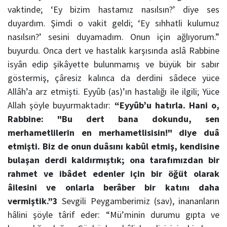
vaktinde; ‘Ey bizim hastamız nasılsın?’ diye ses
duyardım. Şimdi o vakit geldi; ‘Ey sıhhatli kulumuz
nasılsın?’ sesini duyamadım. Onun için ağlıyorum.”
buyurdu. Onca dert ve hastalık karşısında aslâ Rabbine
isyân edip şikâyette bulunmamış ve büyük bir sabır
göstermiş, çâresiz kalınca da derdini sâdece yüce
Allâh’a arz etmişti.
Eyyûb (as)’ın hastalığı ile ilgili; Yüce
Allah şöyle buyurmaktadır:
“Eyyûb’u hatırla. Hani o,
Rabbine: "Bu dert bana dokundu, sen
merhametlilerin en merhametlisisin!" diye duâ
etmişti. Biz de onun duâsını kabûl etmiş, kendisine
bulaşan derdi kaldırmıştık; ona tarafımızdan bir
rahmet ve ibâdet edenler için bir öğüt olarak
â
ilesini ve onlarla ber
â
ber bir katını daha
vermiştik.”
3
Sevgili Peygamberimiz (sav), inananların
hâlini şöyle t
â
rif eder:
“Mü’minin durumu gıpta ve