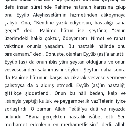
defa insan sûretinde Rahime hâtunun karşısına çıkıp
onu
Eyyûb Aleyhisselâm
’ın hizmetinden alıkoymaya
çalıştı. Ona; “Kendine yazık ediyorsun, hastalığı sana
geçer.” dedi. Rahime hâtun ise şeytâna; “Onun
üzerimdeki hakkı çoktur, ödeyemem. Nimet ve rahat
vaktinde onunla yaşadım. Bu hastalık hâlinde onu
bırakamam.” dedi. Dönüşte, olanları
Eyyûb (as)’a
anlattı.
Eyyûb (as) da onun iblis yâni şeytan olduğunu ve onun
vesvesesinden sakınmasını söyledi.
Şeytan
daha sonra
da Rahime hâtunun karşısına çıkarak vesvese vermeye
çalıştıysa da o aldırış etmedi.
Eyyûb (as)’ın hastalığı
gittikçe şiddetlendi. Onun bu hâli beden, kalp ve
lisânıyla yaptığı kulluk ve peygamberlik vazîfelerini iyice
zorlaştırdı. O zaman Allah Teâlâ’ya duâ ve niyazda
bulundu: “Bana gerçekten hastalık isâbet etti. Sen
merhamet edenlerin en merhametlisisin.” dedi.
Allah