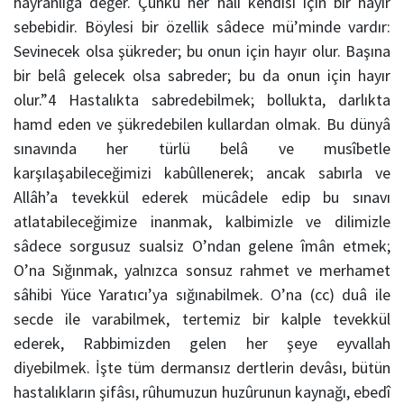
hayranlığa değer. Çünkü her hâli kendisi için bir hayır
sebebidir. Böylesi bir özellik s
â
dece mü’minde vardır:
Sevinecek olsa şükreder; bu onun için hayır olur. Başına
bir belâ gelecek olsa sabreder; bu da onun için hayır
olur.”
4
Hastalıkta sabredebilmek; bollukta, darlıkta
hamd eden ve şükredebilen kullardan olmak. Bu dünyâ
sınavında her türlü bel
â
ve musîbetle
karşılaşabileceğimizi kabûllenerek; ancak sabırla ve
Allâh’a tevekkül ederek müc
â
dele edip bu sınavı
atlatabileceğimize inanmak, kalbimizle ve dilimizle
s
â
dece sorgusuz sualsiz O’ndan gelene îm
â
n etmek;
O’na Sığınmak, yalnızca sonsuz rahmet ve merhamet
sâhibi Yüce Yaratıcı’ya sığınabilmek. O’na (cc) duâ ile
secde ile varabilmek, tertemiz bir kalple tevekkül
ederek, Rabbimizden gelen her şeye eyvallah
diyebilmek. İşte tüm dermansız dertlerin dev
â
sı, bütün
hastalıkların şif
â
sı, rûhumuzun huzûrunun kaynağı, ebedî