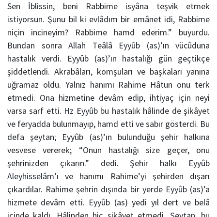
Sen
İblis
sin, beni Rabbime isyâna teşvik etmek
istiyorsun. Şunu bil ki evlâdım bir emânet idi, Rabbime
niçin incineyim? Rabbime hamd ederim.” buyurdu.
Bundan sonra
Allah
Teâlâ
Eyyûb (as)
’ın vücûduna
hastalık verdi.
Eyyûb (as)’ın hastalığı gün geçtikçe
şiddetlendi. Akrabâları, komşuları ve başkaları yanına
uğramaz oldu. Yalnız hanımı Rahime Hâtun onu terk
etmedi. Ona hizmetine devâm edip, ihtiyaç için neyi
varsa sarf etti.
Hz Eyyûb
bu hastalık hâlinde de şikâyet
ve feryadda bulunmayıp, hamd etti ve sabır gösterdi. Bu
defa şeytan; Eyyûb (as)’ın bulunduğu şehir halkına
vesvese vererek; “Onun hastalığı size geçer, onu
şehrinizden çıkarın.” dedi. Şehir halkı
Eyyûb
Aleyhisselâm
’ı ve hanımı Rahime’yi şehirden dışarı
çıkardılar. Rahime şehrin dışında bir yerde
Eyyûb
(as)’a
hizmete devâm etti.
Eyyûb
(as) yedi yıl dert ve belâ
içinde kaldı. Hâlinden hiç şikâyet etmedi.
Şeytan
, bu