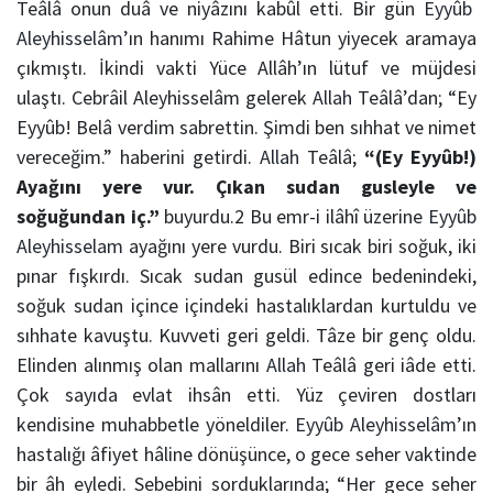
Teâlâ onun duâ ve niyâzını kabûl etti.
Bir gün
Eyyûb
Aleyhisselâm
’ın hanımı Rahime Hâtun yiyecek aramaya
çıkmıştı. İkindi vakti Yüce Allâh’ın lütuf ve müjdesi
ulaştı. Cebrâil Aleyhisselâm gelerek
Allah
Teâlâ’dan; “Ey
Eyyûb! Belâ verdim sabrettin. Şimdi ben sıhhat ve nimet
vereceğim.” haberini getirdi.
Allah
Teâlâ;
“(Ey Eyyûb!)
Ayağını yere vur. Çıkan sudan gusleyle ve
soğuğundan iç.”
buyurdu.
2
Bu emr-i ilâhî üzerine
Eyyûb
Aleyhisselam
ayağını yere vurdu. Biri sıcak biri soğuk, iki
pınar fışkırdı. Sıcak sudan gusül edince bedenindeki,
soğuk sudan içince içindeki hastalıklardan kurtuldu ve
sıhhate kavuştu. Kuvveti geri geldi. Tâze bir genç oldu.
Elinden alınmış olan mallarını
Allah
Teâlâ geri iâde etti.
Çok sayıda evlat ihsân etti. Yüz çeviren dostları
kendisine muhabbetle yöneldiler.
Eyyûb Aleyhisselâm
’
ın
hastalığı âfiyet hâline dönüşünce, o gece seher vaktinde
bir âh eyledi. Sebebini sorduklarında; “Her gece seher