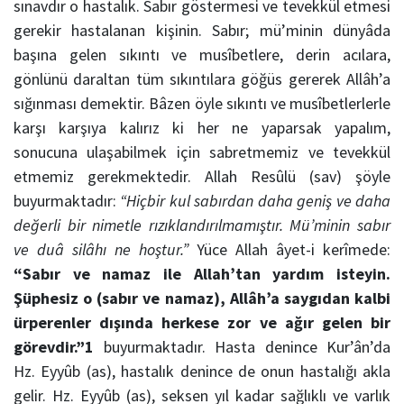
sınavdır o hastalık. Sabır göstermesi ve tevekkül etmesi
gerekir hastalanan kişinin. Sabır; mü’minin dünyâda
başına gelen sıkıntı ve musîbetlere, derin acılara,
gönlünü daraltan tüm sıkıntılara göğüs gererek Allâh’a
sığınması demektir. Bâzen öyle sıkıntı ve musîbetlerlerle
karşı karşıya kalırız ki her ne yaparsak yapalım,
sonucuna ulaşabilmek için sabretmemiz ve tevekkül
etmemiz gerekmektedir.
Allah Resûlü (sav) şöyle
buyurmaktadır:
“Hiçbir kul sabırdan daha geniş ve daha
değerli bir nimetle rızıklandırılmamıştır. Mü’minin sabır
ve duâ silâhı ne hoştur.”
Yüce Allah âyet-i kerîmede:
“Sabır ve namaz ile Allah’tan yardım isteyin.
Şüphesiz o (sabır ve namaz), Allâh’a saygıdan kalbi
ürperenler dışında herkese zor ve ağır gelen bir
görevdir.”
1
buyurmaktadır.
Hasta denince Kur’ân’da
Hz. Eyyûb (as), hastalık denince de onun hastalığı akla
gelir. Hz. Eyyûb (as), seksen yıl kadar sağlıklı ve varlık