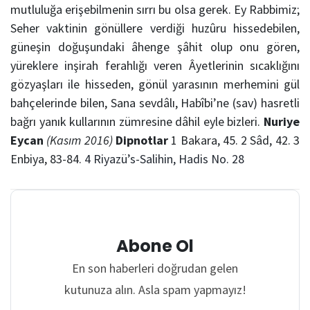
mutluluğa erişebilmenin sırrı bu olsa gerek.
Ey Rabbimiz;
Seher vaktinin gönüllere verdiği huzûru hissedebilen,
güneşin doğuşundaki
â
henge ş
â
hit olup onu gören,
yüreklere inşirah ferahlığı veren Âyetlerinin sıcaklığını
gözyaşları ile hisseden, gönül yarasının merhemini gül
bahçelerinde bilen, Sana sevd
â
lı, Habîbi’ne (sav) hasretli
bağrı yanık kullarının zümresine dâhil eyle bizleri.
Nuriye
Eycan
(Kasım 2016)
Dipnotlar
1
Bakara, 45.
2
Sâd, 42.
3
Enbiya, 83-84.
4
Riyazü’s-Salihin, Hadis No. 28
Abone Ol
En son haberleri doğrudan gelen
kutunuza alın. Asla spam yapmayız!