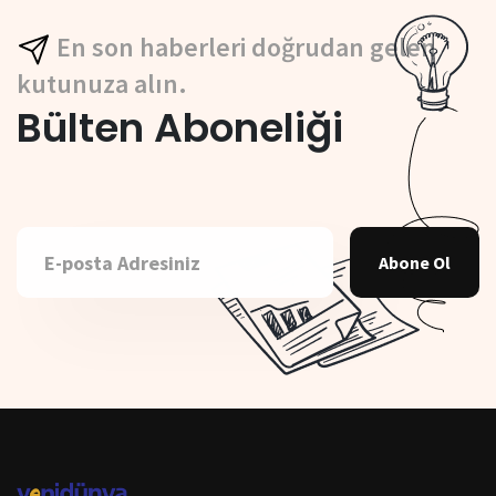
En son haberleri doğrudan gelen
kutunuza alın.
Bülten Aboneliği
Abone Ol