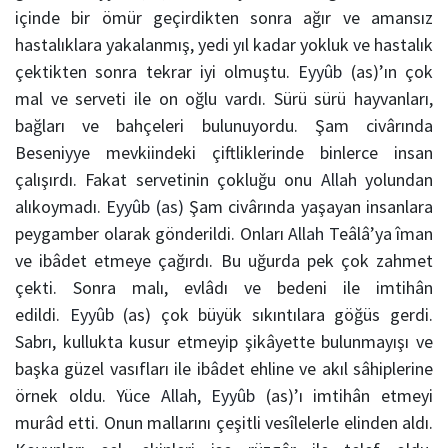
içinde bir ömür geçirdikten sonra ağır ve amansız
hastalıklara yakalanmış, yedi yıl kadar yokluk ve hastalık
çektikten sonra tekrar iyi olmuştu.
Eyyûb
(as)’ın çok
mal ve serveti ile on oğlu vardı. Sürü sürü hayvanları,
bağları ve bahçeleri bulunuyordu. Şam civârında
Beseniyye mevkiindeki çiftliklerinde binlerce insan
çalışırdı. Fakat servetinin çokluğu onu
Allah
yolundan
alıkoymadı.
Eyyûb (as)
Şam civârında yaşayan insanlara
peygamber olarak gönderildi. Onları
Allah
Teâlâ’ya îman
ve ibâdet etmeye çağırdı. Bu uğurda pek çok zahmet
çekti. Sonra malı, evlâdı ve bedeni ile imtihân
edildi.
Eyyûb
(as) çok büyük sıkıntılara göğüs gerdi.
Sabrı, kullukta kusur etmeyip şikâyette bulunmayışı ve
başka güzel vasıfları ile ibâdet ehline ve akıl sâhiplerine
örnek oldu.
Yüce
Allah
,
Eyyûb
(as)’ı imtihân etmeyi
murâd etti. Onun mallarını çeşitli vesîlelerle elinden aldı.