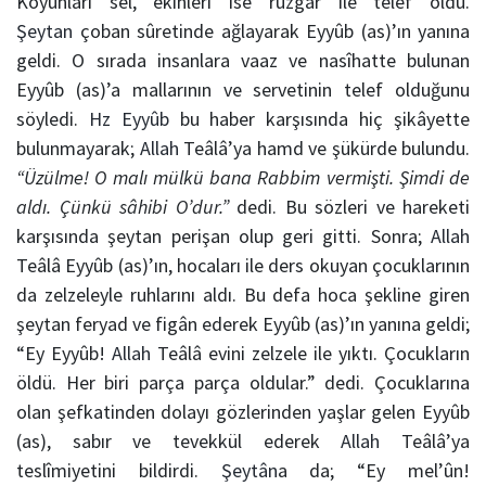
Koyunları sel, ekinleri ise rüzgâr ile telef oldu.
Şeytan
çoban sûretinde ağlayarak Eyyûb (as)’ın yanına
geldi. O sırada insanlara vaaz ve nasîhatte bulunan
Eyyûb (as)’a mallarının ve servetinin telef olduğunu
söyledi.
Hz Eyyûb
bu haber karşısında hiç şikâyette
bulunmayarak;
Allah
Teâlâ’ya hamd ve şükürde bulundu.
“Üzülme! O malı mülkü bana Rabbim vermişti. Şimdi de
aldı. Çünkü sâhibi O’dur.”
dedi. Bu sözleri ve hareketi
karşısında şeytan perişan olup geri gitti.
Sonra;
Allah
Teâlâ Eyyûb (as)’ın, hocaları ile ders okuyan çocuklarının
da zelzeleyle ruhlarını aldı. Bu defa hoca şekline giren
şeytan feryad ve figân ederek Eyyûb (as)’ın yanına geldi;
“Ey Eyyûb!
Allah
Teâlâ evini zelzele ile yıktı. Çocukların
öldü. Her biri parça parça oldular.” dedi. Çocuklarına
olan şefkatinden dolayı gözlerinden yaşlar gelen Eyyûb
(as), sabır ve tevekkül ederek
Allah
Teâlâ’ya
teslîmiyetini bildirdi.
Şeytân
a da; “Ey mel’ûn!