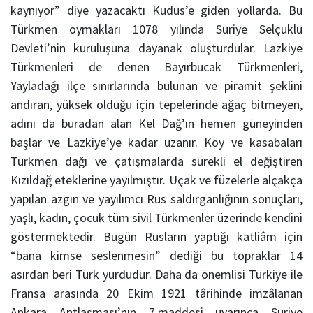
kaynıyor” diye yazacaktı Kudüs’e giden yollarda. Bu
Türkmen oymakları 1078 yılında Suriye Selçuklu
Devleti’nin kuruluşuna dayanak oluşturdular. Lazkiye
Türkmenleri de denen Bayırbucak Türkmenleri,
Yayladağı ilçe sınırlarında bulunan ve piramit şeklini
andıran, yüksek olduğu için tepelerinde ağaç bitmeyen,
adını da buradan alan Kel Dağ’ın hemen güneyinden
başlar ve Lazkiye’ye kadar uzanır. Köy ve kasabaları
Türkmen dağı ve çatışmalarda sürekli el değiştiren
Kızıldağ eteklerine yayılmıştır. Uçak ve füzelerle alçakça
yapılan azgın ve yayılımcı Rus saldırganlığının sonuçları,
yaşlı, kadın, çocuk tüm sivil Türkmenler üzerinde kendini
göstermektedir. Bugün Rusların yaptığı katliâm için
“bana kimse seslenmesin” dediği bu topraklar 14
asırdan beri Türk yurdudur. Daha da önemlisi Türkiye ile
Fransa arasında 20 Ekim 1921 târihinde imzâlanan
Ankara Antlaşması’nın 7.maddesi uyarınca Suriye