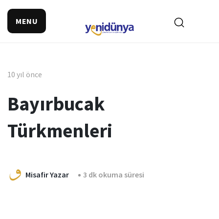
MENU
10 yıl önce
Bayırbucak
Türkmenleri
Misafir Yazar
3 dk okuma süresi