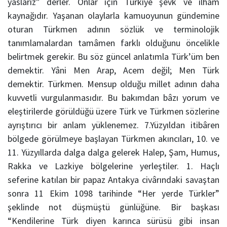
yaslarız” derler. Onlar için Türkiye şevk ve ilham
kaynağıdır. Yaşanan olaylarla kamuoyunun gündemine
oturan Türkmen adının sözlük ve terminolojik
tanımlamalardan tamâmen farklı olduğunu öncelikle
belirtmek gerekir. Bu söz güncel anlatımla Türk’üm ben
demektir. Yâni Men Arap, Acem değil; Men Türk
demektir. Türkmen. Mensup olduğu millet adının daha
kuvvetli vurgulanmasıdır. Bu bakımdan bâzı yorum ve
eleştirilerde görüldüğü üzere Türk ve Türkmen sözlerine
ayrıştırıcı bir anlam yüklenemez. 7.Yüzyıldan itibâren
bölgede görülmeye başlayan Türkmen akıncıları, 10. ve
11. Yüzyıllarda dalga dalga gelerek Halep, Şam, Humus,
Rakka ve Lazkiye bölgelerine yerleştiler. 1. Haçlı
seferine katılan bir papaz Antakya civârındaki savaştan
sonra 11 Ekim 1098 tarihinde “Her yerde Türkler”
şeklinde not düşmüştü günlüğüne. Bir başkası
“Kendilerine Türk diyen karınca sürüsü gibi insan