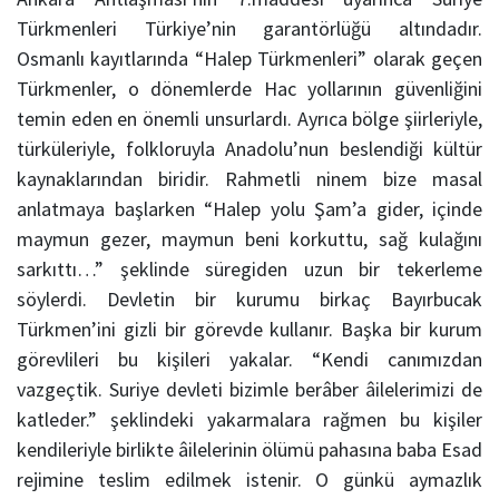
Türkmenleri Türkiye’nin garantörlüğü altındadır.
Osmanlı kayıtlarında “Halep Türkmenleri” olarak geçen
Türkmenler, o dönemlerde Hac yollarının güvenliğini
temin eden en önemli unsurlardı. Ayrıca bölge şiirleriyle,
türküleriyle, folkloruyla Anadolu’nun beslendiği kültür
kaynaklarından biridir. Rahmetli ninem bize masal
anlatmaya başlarken “Halep yolu Şam’a gider, içinde
maymun gezer, maymun beni korkuttu, sağ kulağını
sarkıttı…” şeklinde süregiden uzun bir tekerleme
söylerdi. Devletin bir kurumu birkaç Bayırbucak
Türkmen’ini gizli bir görevde kullanır. Başka bir kurum
görevlileri bu kişileri yakalar. “Kendi canımızdan
vazgeçtik. Suriye devleti bizimle berâber âilelerimizi de
katleder.” şeklindeki yakarmalara rağmen bu kişiler
kendileriyle birlikte âilelerinin ölümü pahasına baba Esad
rejimine teslim edilmek istenir. O günkü aymazlık