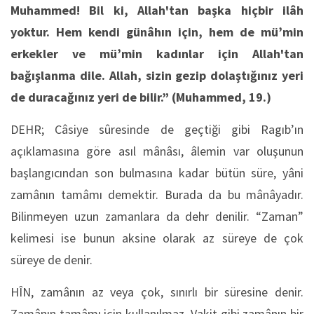
Muhammed! Bil ki, Allah'tan başka hiçbir ilâh
yoktur. Hem kendi günâhın için, hem de mü’min
erkekler ve mü’min kadınlar için Allah'tan
bağışlanma dile. Allah, sizin gezip dolaştığınız yeri
de duracağınız yeri de bilir.”
(Muhammed, 19.)
DEHR; Câsiye sûresinde de geçtiği gibi Ragıb’ın
açıklamasına göre asıl mânâsı, âlemin var oluşunun
başlangıcından son bulmasına kadar bütün süre, yâni
zamânın tamâmı demektir. Burada da bu mânâyadır.
Bilinmeyen uzun zamanlara da dehr denilir. “Zaman”
kelimesi ise bunun aksine olarak az süreye de çok
süreye de denir.
HÎN, zamânın az veya çok, sınırlı bir süresine denir.
Zamânın tamâmı için kullanılmaz. Vakit gibi zamânın bir