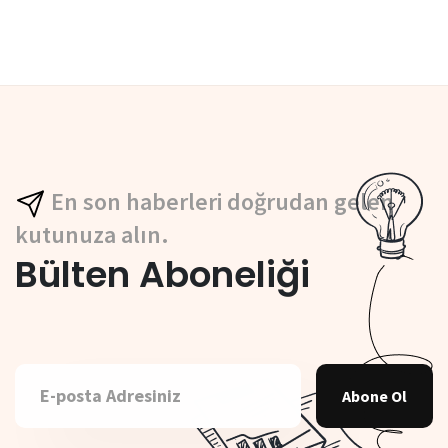
En son haberleri doğrudan gelen
kutunuza alın.
Bülten Aboneliği
Abone Ol