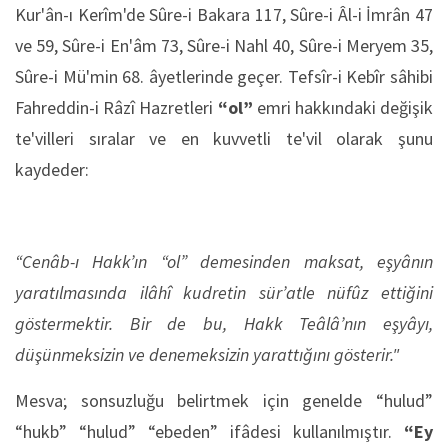
Kur'ân-ı Kerîm'de Sûre-i Bakara 117, Sûre-i Âl-i İmrân 47
ve 59, Sûre-i En'âm 73, Sûre-i Nahl 40, Sûre-i Meryem 35,
Sûre-i Mü'min 68. âyetlerinde geçer. Tefsîr-i Kebîr sâhibi
Fahreddin-i Râzî Hazretleri
“ol”
emri hakkındaki değişik
te'villeri sıralar ve en kuvvetli te'vil olarak şunu
kaydeder:
“Cenâb-ı Hakk’ın “ol” demesinden maksat, eşyânın
yaratılmasında ilâhî kudretin sür’atle nüfûz ettiğini
göstermektir. Bir de bu, Hakk Teâlâ’nın eşyâyı,
düşünmeksizin ve denemeksizin yarattığını gösterir."
Mesva; sonsuzluğu belirtmek için genelde “hulud”
“hukb” “hulud” “ebeden” ifâdesi kullanılmıştır.
“Ey