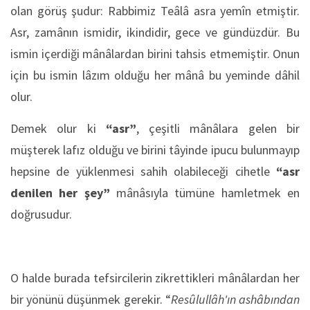
olan görüş şudur: Rabbimiz Teâlâ asra yemîn etmiştir.
Asr, zamânın ismidir, ikindidir, gece ve gündüzdür. Bu
ismin içerdiği mânâlardan birini tahsis etmemiştir. Onun
için bu ismin lâzım olduğu her mânâ bu yeminde dâhil
olur.
Demek olur ki
“asr”
, çeşitli mânâlara gelen bir
müşterek lafız olduğu ve birini tâyinde ipucu bulunmayıp
hepsine de yüklenmesi sahih olabileceği cihetle
“asr
denilen her şey”
mânâsıyla tümüne hamletmek en
doğrusudur.
O halde burada tefsircilerin zikrettikleri mânâlardan her
bir yönünü düşünmek gerekir. “
Resûlullâh'ın ashâbından