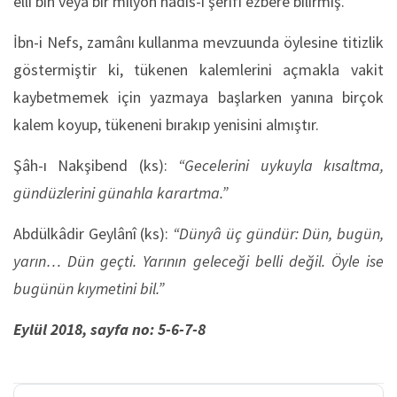
elli bin veya bir milyon hadîs-i şerîfi ezbere bilirmiş.
İbn-i Nefs, zamânı kullanma mevzuunda öylesine titizlik
göstermiştir ki, tükenen kalemlerini açmakla vakit
kaybetmemek için yazmaya başlarken yanına birçok
kalem koyup, tükeneni bırakıp yenisini almıştır.
Şâh-ı Nakşibend (ks):
“Gecelerini uykuyla kısaltma,
gündüzlerini günahla karartma.”
Abdülkâdir Geylânî (ks):
“Dünyâ üç gündür: Dün, bugün,
yarın… Dün geçti. Yarının geleceği belli değil. Öyle ise
bugünün kıymetini bil.”
Eylül 2018, sayfa no: 5-6-7-8