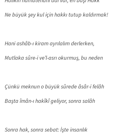
Hâlikın nâmütenâhî adı var, en başı Hakk
Ne büyük şey kul için hakkı tutup kaldırmak!
Hani ashâb-ı kiram ayrılalım derlerken,
Mutlaka sûre-i ve’l-asrı okurmuş, bu neden
Çünkü meknun o büyük sûrede âsâr-i felâh
Başta îmân-ı hakîkî geliyor, sonra salâh
Sonra hak, sonra sebat: İşte insanlık