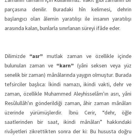
parçasına denilir. Buradaki hîn kelimesi, dehrin
başlangıcı olan âlemin yaratılışı ile insanın yaratılışı
arasında kalan, bunlarla sınırlanan süreyi ifâde eder.
Dilimizde
“asr”
mutlak zaman ve özellikle içinde
bulunulan zaman ve
“karn”
(yâni seksen veya yüz
senelik bir zaman) mânâlarında yaygın olmuştur. Burada
tefsirciler başlıca: İkindi namazı, ikindi vakti, dehr ve
zaman, özellikle Muhammed Aleyhisselâm'ın asrı, yâni
Resûlullâh'ın gönderildiği zaman, âhir zaman mânâları
üzerinde yürümüşlerdir. İbnü Cerir, “dehr, öğle
saatlerinden bir saat, ikindi mânâları” hakkındaki
rivâyetleri zikrettikten sonra der ki: Bu hususta doğru