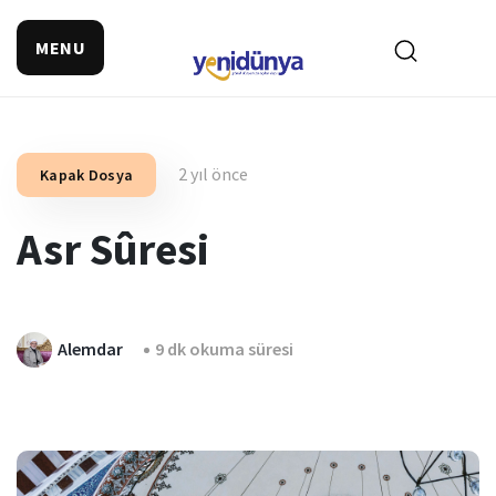
MENU
2 yıl önce
Kapak Dosya
Asr Sûresi
Alemdar
9 dk okuma süresi