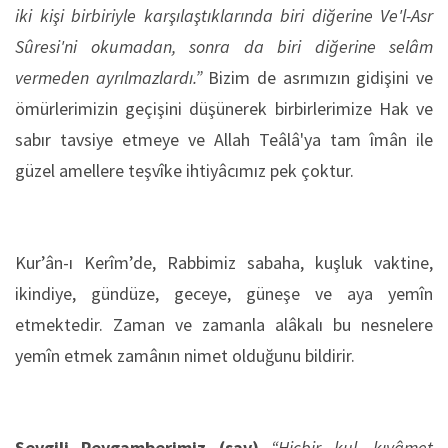
iki kişi birbiriyle karşılaştıklarında biri diğerine Ve'l-Asr
Sûresi'ni okumadan, sonra da biri diğerine selâm
vermeden ayrılmazlardı.”
Bizim de asrımızın gidişini ve
ömürlerimizin geçişini düşünerek birbirlerimize Hak ve
sabır tavsiye etmeye ve Allah Teâlâ'ya tam îmân ile
güzel amellere teşvîke ihtiyâcımız pek çoktur.
Kur’ân-ı Kerîm’de, Rabbimiz sabaha, kuşluk vaktine,
ikindiye, gündüze, geceye, güneşe ve aya yemîn
etmektedir. Zaman ve zamanla alâkalı bu nesnelere
yemîn etmek zamânın nimet olduğunu bildirir.
Sevgili Peygamberimiz (sav)
“Hiçbir kul, kıyâmet