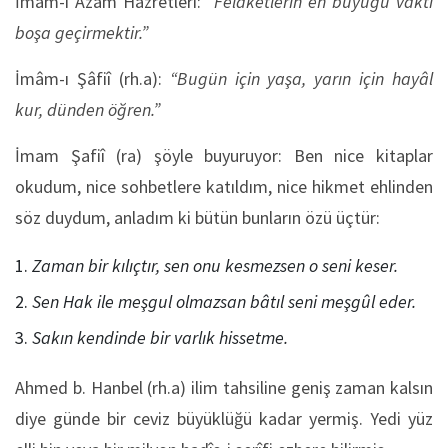
İmâm-ı Âzam Hazretleri:
“Felâketlerin en büyüğü vakti
boşa geçirmektir.”
İmâm-ı Şâfiî (rh.a):
“Bugün için yaşa, yarın için hayâl
kur, dünden öğren.”
İmam Şafiî (ra) şöyle buyuruyor: Ben nice kitaplar
okudum, nice sohbetlere katıldım, nice hikmet ehlinden
söz duydum, anladım ki bütün bunların özü üçtür:
Zaman bir kılıçtır, sen onu kesmezsen o seni keser.
Sen Hak ile meşgul olmazsan bâtıl seni meşgûl eder.
Sakın kendinde bir varlık hissetme.
Ahmed b. Hanbel (rh.a) ilim tahsiline geniş zaman kalsın
diye günde bir ceviz büyüklüğü kadar yermiş. Yedi yüz