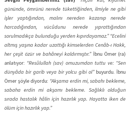
gününde, ömrünü nerede tükettiğinden, ilmiyle ne gibi
işler yaptığından, malını nereden kazanıp nerede
harcadığından, vücûdunu nerede yıprattığından
sorulmadıkça bulunduğu yerden kıpırdayamaz.”
“Ecelini
altmış yaşına kadar uzattığı kimselerden Cenâb-ı Hakk,
her çeşit özür ve bahâneyi kaldırmıştır.”
İbnu Ömer (ra)
anlatıyor:
“Resûlullah (sav) omuzumdan tuttu ve: "Sen
dünyâda bir garib veya bir yolcu gibi ol”
buyurdu. İbnu
Ömer şöyle diyordu:
“Akşama erdin mi, sabahı bekleme,
sabaha erdin mi akşamı bekleme. Sağlıklı olduğun
sırada hastalık hâlin için hazırlık yap. Hayatta iken de
ölüm için hazırlık yap.”