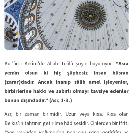
Kur’ân-ı Kerîm’de Allah Teâlâ şöyle buyuruyor:
“Asra
yemîn olsun ki hiç şüphesiz insan hüsran
(zarar)dadır. Ancak inanıp sâlih amel işleyenler,
birbirlerine hakkı ve sabırlı olmayı tavsiye edenler
bunun dışındadır.”
(Asr, 1-3.)
Asr, bir zaman birimidir. Uzun veya kısa. Kısa olan
Belkıs’ın tahtının getirilme hâdisesidir. Cinlerden bir ifrit,
“Sen yerinden kalkmadan ben onu sana getiririm ve