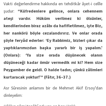
Vakti değerlendirme hakkında en tehditkâr âyet-i celîle
şudur:
“Küfredenlere gelince, onlara cehennem
ateşi vardır. Hüküm verilmez ki ölsünler,
kendilerinden biraz azâbı da hafifletilmez, işte Biz,
her nankörü böyle cezalandırırız. Ve onlar orada
şöyle feryâd ederler: ‘Ey Rabbimiz, bizleri çıkar da
yaptıklarımızdan başka yararlı bir iş yapalım.’
(Onlara): ‘Ya size orada düşünecek olanın
düşüneceği kadar ömür vermedik mi ki? Hem size
Peygamber de geldi. O halde tadın; çünkü zâlimleri
kurtaracak yoktur!’”
(Fâtır, 36–37.)
Asr Sûresinin anlamını bir de Mehmet Akif Ersoy’dan
dinleyelim: