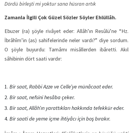
Dördü birleşti mi yoktur sana hüsran artık
Zamanla İlgili Çok Güzel Sözler Söyler Ehlüllâh.
Ebuzer (ra) şöyle rivâyet eder: Allâh’ın Resûlü’ne “Hz.
İbrâhîm’in (as) sahifelerinde neler vardı?” diye sordum.
O şöyle buyurdu: Tamâmı misâllerden ibâretti. Akıl
sâhibinin dört saati vardır:
Bir saat, Rabbi Azze ve Celle’ye münâcaat eder.
Bir saat, nefsini hesâba çeker.
Bir saat, Allâh’ın yarattıkları hakkında tefekkür eder.
Bir saati de yeme içme ihtiyâcı için boş bırakır.