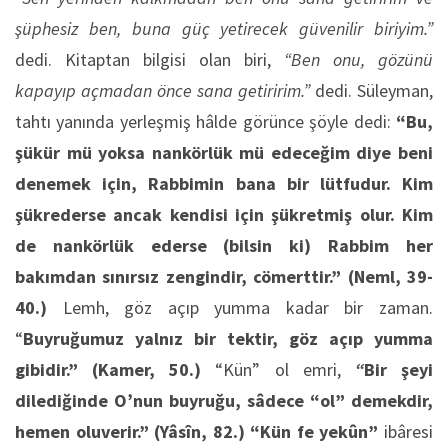
şüphesiz ben, buna güç yetirecek güvenilir biriyim.”
dedi. Kitaptan bilgisi olan biri,
“Ben onu, gözünü
kapayıp açmadan önce sana getiririm.”
dedi. Süleyman,
tahtı yanında yerleşmiş hâlde görünce şöyle dedi:
“Bu,
şükür mü yoksa nankörlük mü edeceğim diye beni
denemek için, Rabbimin bana bir lütfudur. Kim
şükrederse ancak kendisi için şükretmiş olur. Kim
de nankörlük ederse (bilsin ki) Rabbim her
bakımdan sınırsız zengindir, cömerttir.”
(Neml, 39-
40.)
Lemh, göz açıp yumma kadar bir zaman.
“
Buyruğumuz yalnız bir tektir, göz açıp yumma
gibidir.”
(Kamer, 50.)
“Kün” ol emri,
“
Bir şeyi
dilediğinde O’nun buyruğu, sâdece “ol” demekdir,
hemen oluverir.”
(Yâsîn, 82.)
“Kün fe yekûn”
ibâresi