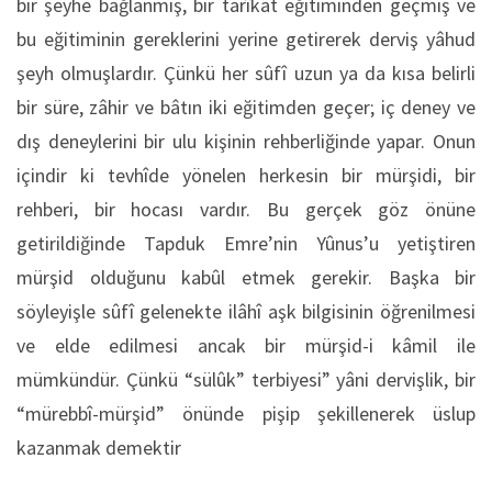
bir şeyhe bağlanmış, bir tarîkat eğitiminden geçmiş ve
bu eğitiminin gereklerini yerine getirerek derviş yâhud
şeyh olmuşlardır. Çünkü her sûfî uzun ya da kısa belirli
bir süre, zâhir ve bâtın iki eğitimden geçer; iç deney ve
dış deneylerini bir ulu kişinin rehberliğinde yapar. Onun
içindir ki tevhîde yönelen herkesin bir mürşidi, bir
rehberi, bir hocası vardır. Bu gerçek göz önüne
getirildiğinde Tapduk Emre’nin Yûnus’u yetiştiren
mürşid olduğunu kabûl etmek gerekir. Başka bir
söyleyişle sûfî gelenekte ilâhî aşk bilgisinin öğrenilmesi
ve elde edilmesi ancak bir mürşid-i kâmil ile
mümkündür. Çünkü “sülûk” terbiyesi” yâni dervişlik, bir
“mürebbî-mürşid” önünde pişip şekillenerek üslup
kazanmak demektir