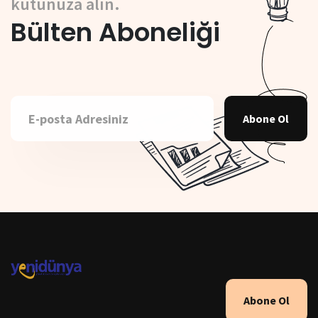
kutunuza alın.
Bülten Aboneliği
Abone Ol
Abone Ol