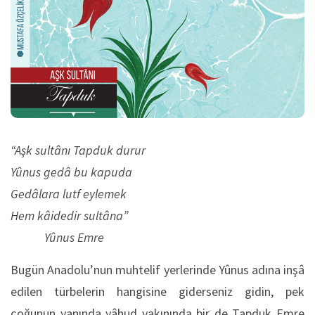
“Aşk sultânı Tapduk durur
Yûnus gedâ bu kapuda
Gedâlara lutf eylemek
Hem kâidedir sultâna”
Yûnus Emre
Bugün Anadolu’nun muhtelif yerlerinde Yûnus adına inşâ
edilen türbelerin hangisine giderseniz gidin, pek
çoğunun yanında yâhud yakınında bir de Tapduk Emre