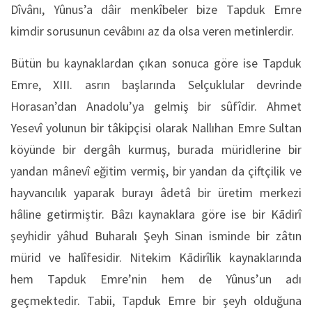
Dîvânı, Yûnus’a dâir menkîbeler bize Tapduk Emre
kimdir sorusunun cevâbını az da olsa veren metinlerdir.
Bütün bu kaynaklardan çıkan sonuca göre ise Tapduk
Emre, XIII. asrın başlarında Selçuklular devrinde
Horasan’dan Anadolu’ya gelmiş bir sûfîdir. Ahmet
Yesevî yolunun bir tâkipçisi olarak Nallıhan Emre Sultan
köyünde bir dergâh kurmuş, burada müridlerine bir
yandan mânevî eğitim vermiş, bir yandan da çiftçilik ve
hayvancılık yaparak burayı âdetâ bir üretim merkezi
hâline getirmiştir. Bâzı kaynaklara göre ise bir Kādirî
şeyhidir yâhud Buharalı Şeyh Sinan isminde bir zâtın
mürid ve halîfesidir. Nitekim Kādirîlik kaynaklarında
hem Tapduk Emre’nin hem de Yûnus’un adı
geçmektedir. Tabii, Tapduk Emre bir şeyh olduğuna