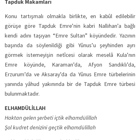
Tapduk Makamları
Konu tartışmalı olmakla birlikte, en kabûl edilebilir
görüşe göre Tapduk Emre’nin kabri Nallıhan’a bağlı
kendi adını taşıyan “Emre Sultan” köyündedir. Yazının
başında da söylenildiği gibi Yûnus’u şeyhinden ayrı
görmek istemeyişin netîcesi olarak meselâ Kula’nın
Emre köyünde, Karaman’da, Afyon Sandıklı’da,
Erzurum’da ve Aksaray’da da Yûnus Emre türbelerinin
yanında yâhud yakınında bir de Tapduk Emre türbesi
bulunmaktadır.
ELHAMDÜLİLLAH
Haktan gelen şerbeti içtik elhamdülillah
Şol kudret denizini geçtik elhamdülillah