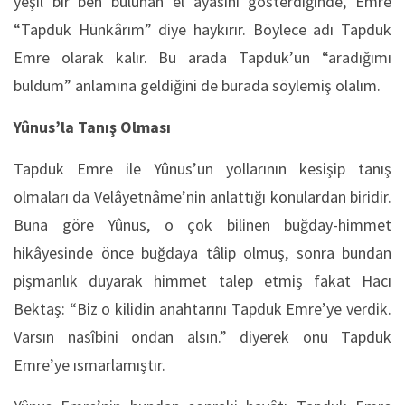
yeşil bir ben bulunan el ayasını gösterdiğinde, Emre
“Tapduk Hünkârım” diye haykırır. Böylece adı Tapduk
Emre olarak kalır. Bu arada Tapduk’un “aradığımı
buldum” anlamına geldiğini de burada söylemiş olalım.
Yûnus’la Tanış Olması
Tapduk Emre ile Yûnus’un yollarının kesişip tanış
olmaları da Velâyetnâme’nin anlattığı konulardan biridir.
Buna göre Yûnus, o çok bilinen buğday-himmet
hikâyesinde önce buğdaya tâlip olmuş, sonra bundan
pişmanlık duyarak himmet talep etmiş fakat Hacı
Bektaş: “Biz o kilidin anahtarını Tapduk Emre’ye verdik.
Varsın nasîbini ondan alsın.” diyerek onu Tapduk
Emre’ye ısmarlamıştır.