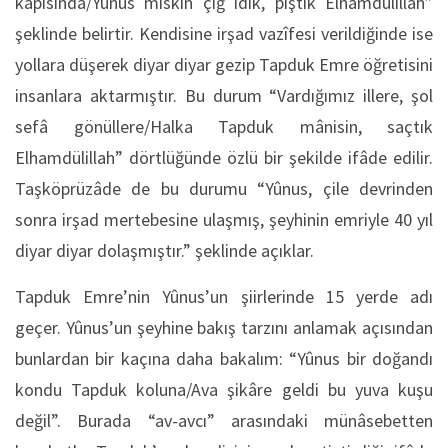
kapısında/Yûnus miskin çiğ idik, piştik Elhamdülillah”
şeklinde belirtir. Kendisine irşad vazîfesi verildiğinde ise
yollara düşerek diyar diyar gezip Tapduk Emre öğretisini
insanlara aktarmıştır. Bu durum “Vardığımız illere, şol
sefâ gönüllere/Halka Tapduk mânisin, saçtık
Elhamdülillah” dörtlüğünde özlü bir şekilde ifâde edilir.
Taşköprüzâde de bu durumu “Yûnus, çile devrinden
sonra irşad mertebesine ulaşmış, şeyhinin emriyle 40 yıl
diyar diyar dolaşmıştır.” şeklinde açıklar.
Tapduk Emre’nin Yûnus’un şiirlerinde 15 yerde adı
geçer. Yûnus’un şeyhine bakış tarzını anlamak açısından
bunlardan bir kaçına daha bakalım: “Yûnus bir doğandı
kondu Tapduk koluna/Ava şikâre geldi bu yuva kuşu
değil”. Burada “av-avcı” arasındaki münâsebetten