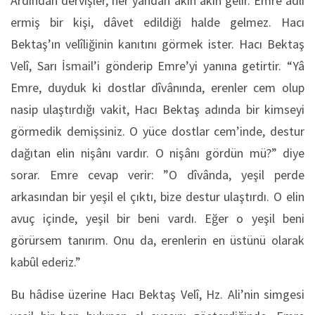
Ardından dervişler, her yandan akın akın gelir. Emre adlı
ermiş bir kişi, dâvet edildiği halde gelmez. Hacı
Bektaş’ın velîliğinin kanıtını görmek ister. Hacı Bektaş
Velî, Sarı İsmail’i gönderip Emre’yi yanına getirtir. “Yâ
Emre, duyduk ki dostlar dîvânında, erenler cem olup
nasip ulaştırdığı vakit, Hacı Bektaş adında bir kimseyi
görmedik demişsiniz. O yüce dostlar cem’inde, destur
dağıtan elin nişânı vardır. O nişânı gördün mü?” diye
sorar. Emre cevap verir: ”O dîvânda, yeşil perde
arkasından bir yeşil el çıktı, bize destur ulaştırdı. O elin
avuç içinde, yeşil bir beni vardı. Eğer o yeşil beni
görürsem tanırım. Onu da, erenlerin en üstünü olarak
kabûl ederiz.”
Bu hâdise üzerine Hacı Bektaş Velî, Hz. Ali’nin simgesi