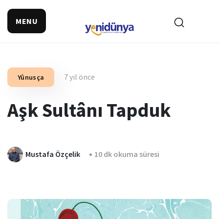
MENU
7 yıl önce
Yûnusça
Aşk Sultânı Tapduk
Mustafa Özçelik
10 dk okuma süresi