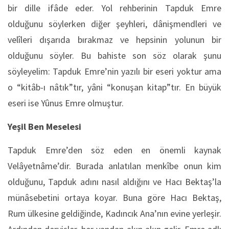
bir dille ifâde eder. Yol rehberinin Tapduk Emre
olduğunu söylerken diğer şeyhleri, dânişmendleri ve
velîleri dışarıda bırakmaz ve hepsinin yolunun bir
olduğunu söyler. Bu bahiste son söz olarak şunu
söyleyelim: Tapduk Emre’nin yazılı bir eseri yoktur ama
o “kitâb-ı nâtık”tır, yâni “konuşan kitap”tır. En büyük
eseri ise Yûnus Emre olmuştur.
Yeşil Ben Meselesi
Tapduk Emre’den söz eden en önemli kaynak
Velâyetnâme’dir. Burada anlatılan menkîbe onun kim
olduğunu, Tapduk adını nasıl aldığını ve Hacı Bektaş’la
münâsebetini ortaya koyar. Buna göre Hacı Bektaş,
Rum ülkesine geldiğinde, Kadıncık Ana’nın evine yerleşir.