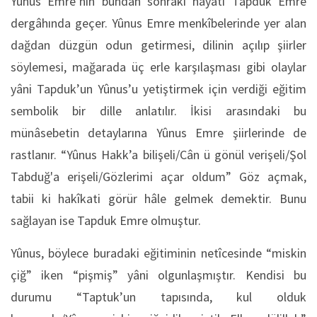
Yûnus Emre’nin bundan sonraki hayâtı Tapduk Emre
dergâhında geçer. Yûnus Emre menkîbelerinde yer alan
dağdan düzgün odun getirmesi, dilinin açılıp şiirler
söylemesi, mağarada üç erle karşılaşması gibi olaylar
yâni Tapduk’un Yûnus’u yetiştirmek için verdiği eğitim
sembolik bir dille anlatılır. İkisi arasındaki bu
münâsebetin detaylarına Yûnus Emre şiirlerinde de
rastlanır. “Yûnus Hakk’a bilişeli/Cân ü gönül verişeli/Şol
Tabduğ'a erişeli/Gözlerimi açar oldum” Göz açmak,
tabii ki hakîkati görür hâle gelmek demektir. Bunu
sağlayan ise Tapduk Emre olmuştur.
Yûnus, böylece buradaki eğitiminin netîcesinde “miskin
çiğ” iken “pişmiş” yâni olgunlaşmıştır. Kendisi bu
durumu “Taptuk’un tapısında, kul olduk