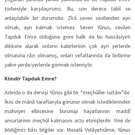
türbesiyle karşılaşırsınız. Bu, son derece tabiî ve
anlaşılabilir bir durumdur. Zîrâ seven sevilenden ayrı
olmak, ayrı kalmak istemez. Seven Yûnus, sevilen
Tapduk Emre olduğuna göre halk da bu hassâsiyeti
dikkate alarak onların kabirlerinin çok ayrı yerlerde
olmasına râzı olmamış, onları vefatlarında da birbirine
yakın yerde/yerlerde görmek istemiştir.
Kimdir Tapduk Emre?
Aslında o da dervişi Yûnus gibi bir “meçhûller sultânı”dır.
İkisi de mânâ taraflarıyla görünür olmak istediklerinden
mahviyet elbisesine bürünüp hayatlarının maddî
unsurlarının meçhûl kalmasını arzu etmişlerdir. Yine de
bildiğimiz bâzı bilgiler var. Meselâ Velâyetnâme, Yûnus