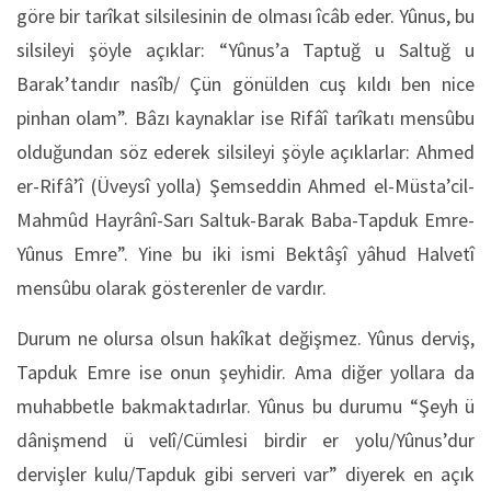
göre bir tarîkat silsilesinin de olması îcâb eder. Yûnus, bu
silsileyi şöyle açıklar: “Yûnus’a Taptuğ u Saltuğ u
Barak’tandır nasîb/ Çün gönülden cuş kıldı ben nice
pinhan olam”. Bâzı kaynaklar ise Rifâî tarîkatı mensûbu
olduğundan söz ederek silsileyi şöyle açıklarlar: Ahmed
er-Rifâ’î (Üveysî yolla) Şemseddin Ahmed el-Müsta’cil-
Mahmûd Hayrânî-Sarı Saltuk-Barak Baba-Tapduk Emre-
Yûnus Emre”. Yine bu iki ismi Bektâşî yâhud Halvetî
mensûbu olarak gösterenler de vardır.
Durum ne olursa olsun hakîkat değişmez. Yûnus derviş,
Tapduk Emre ise onun şeyhidir. Ama diğer yollara da
muhabbetle bakmaktadırlar. Yûnus bu durumu “Şeyh ü
dânişmend ü velî/Cümlesi birdir er yolu/Yûnus’dur
dervişler kulu/Tapduk gibi serveri var” diyerek en açık