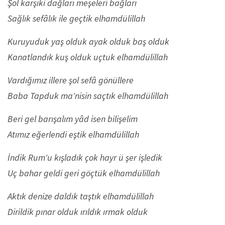
Şol karşıki dağları meşeleri bağları
Sağlık sefâlık ile geçtik elhamdülillah
Kuruyuduk yaş olduk ayak olduk baş olduk
Kanatlandık kuş olduk uçtuk elhamdülillah
Vardığımız illere şol sefâ gönüllere
Baba Tapduk ma'nisin saçtık elhamdülillah
Beri gel barışalım yâd isen bilişelim
Atımız eğerlendi eştik elhamdülillah
İndik Rum'u kışladık çok hayr ü şer işledik
Uç bahar geldi geri göçtük elhamdülillah
Aktık denize daldık taştık elhamdülillah
Dirildik pınar olduk ırıldık ırmak olduk