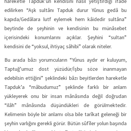
hareketle Tapduk’un kendisini nasıl yetiştirdiği ifâde
edilirken “Aşk sultânı Tapduk durur Yûnus gedâ bu
kapıda/Gedâlara lutf eylemek hem kâidedir sultâna”
beytinde de şeyhinin ve kendisinin bu münâsebet
içerisindeki konumlarını açıklar. Şeyhini “sultan”
kendisini de “yoksul, ihtiyaç sâhibi” olarak niteler.
Bu arada bâzı yorumcuların “Yûnus aydır er kuluyum,
Taptuğ’umuz dost yüzüdür/İşbu söze inanmayan
edebilsin ettiğini” şeklindeki bâzı beyitlerden hareketle
Tapduk’a “mâbudumuz” şeklinde farklı bir anlam
yükleyerek onu bir insan mânâsında değil doğrudan
“ilâh” mânâsında düşündükleri de görülmektedir.
Kelimenin böyle bir anlamı olsa bile tarîkat geleneği bir
şeyhin varlığını gerekli görür. Bütün sûfîler yolun başında