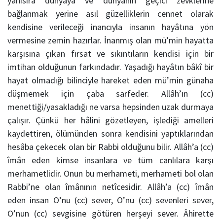
yanısıra dünyâya ve dünyânın geçici zevklerine
bağlanmak yerine asıl güzelliklerin cennet olarak
kendisine verileceği inancıyla insanın hayâtına yön
vermesine zemin hazırlar. İnanmış olan mü’min hayatta
karşısına çıkan fırsat ve sıkıntıların kendisi için bir
imtihan olduğunun farkındadır. Yaşadığı hayâtın bâkî bir
hayat olmadığı bilinciyle hareket eden mü’min günaha
düşmemek için çaba sarfeder. Allâh’ın (cc)
menettiği/yasakladığı ne varsa hepsinden uzak durmaya
çalışır. Çünkü her hâlini gözetleyen, işlediği amelleri
kaydettiren, ölümünden sonra kendisini yaptıklarından
hesâba çekecek olan bir Rabbi olduğunu bilir. Allâh’a (cc)
îmân eden kimse insanlara ve tüm canlılara karşı
merhametlidir. Onun bu merhameti, merhameti bol olan
Rabbi’ne olan îmânının netîcesidir. Allâh’a (cc) îmân
eden insan O’nu (cc) sever, O’nu (cc) sevenleri sever,
O’nun (cc) sevgisine götüren herşeyi sever. Âhirette