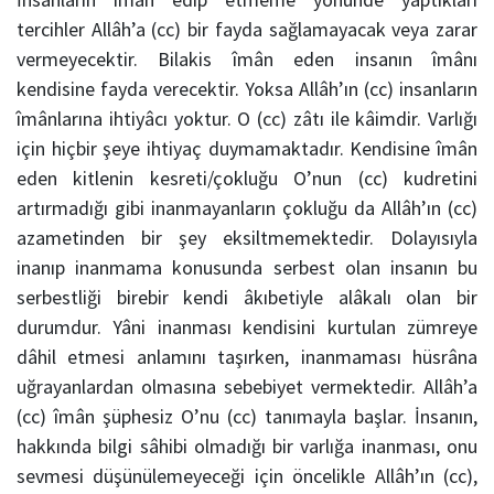
tercihler Allâh’a (cc) bir fayda sağlamayacak veya zarar
vermeyecektir. Bilakis îmân eden insanın îmânı
kendisine fayda verecektir. Yoksa Allâh’ın (cc) insanların
îmânlarına ihtiyâcı yoktur. O (cc) zâtı ile kâimdir. Varlığı
için hiçbir şeye ihtiyaç duymamaktadır. Kendisine îmân
eden kitlenin kesreti/çokluğu O’nun (cc) kudretini
artırmadığı gibi inanmayanların çokluğu da Allâh’ın (cc)
azametinden bir şey eksiltmemektedir. Dolayısıyla
inanıp inanmama konusunda serbest olan insanın bu
serbestliği birebir kendi âkıbetiyle alâkalı olan bir
durumdur. Yâni inanması kendisini kurtulan zümreye
dâhil etmesi anlamını taşırken, inanmaması hüsrâna
uğrayanlardan olmasına sebebiyet vermektedir. Allâh’a
(cc) îmân şüphesiz O’nu (cc) tanımayla başlar. İnsanın,
hakkında bilgi sâhibi olmadığı bir varlığa inanması, onu
sevmesi düşünülemeyeceği için öncelikle Allâh’ın (cc),