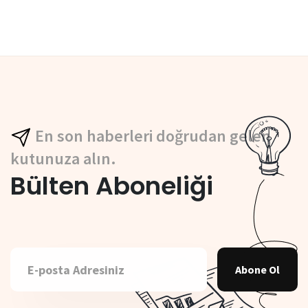
En son haberleri doğrudan gelen
kutunuza alın.
Bülten Aboneliği
Abone Ol