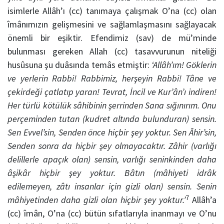
isimlerle Allâh’ı (cc) tanımaya çalışmak O’na (cc) olan
îmânımızın gelişmesini ve sağlamlaşmasını sağlayacak
önemli bir eşiktir. Efendimiz (sav) de mü’minde
bulunması gereken Allah (cc) tasavvurunun niteliği
husûsuna şu duâsında temâs etmiştir:
‘Allâh’ım! Göklerin
ve yerlerin Rabbi! Rabbimiz, herşeyin Rabbi! Tâne ve
çekirdeği çatlatıp yaran! Tevrat, İncil ve Kur’ân’ı indiren!
Her türlü kötülük sâhibinin şerrinden Sana sığınırım. Onu
perçeminden tutan (kudret altında bulunduran) sensin.
Sen Evvel’sin, Senden önce hiçbir şey yoktur. Sen Âhir’sin,
Senden sonra da hiçbir şey olmayacaktır. Zâhir (varlığı
delillerle apaçık olan) sensin, varlığı seninkinden daha
âşikâr hiçbir şey yoktur. Bâtın (mâhiyeti idrâk
edilemeyen, zâtı insanlar için gizli olan) sensin. Senin
7
mâhiyetinden daha gizli olan hiçbir şey yoktur.’
Allâh’a
(cc) îmân, O’na (cc) bütün sıfatlarıyla inanmayı ve O’nu