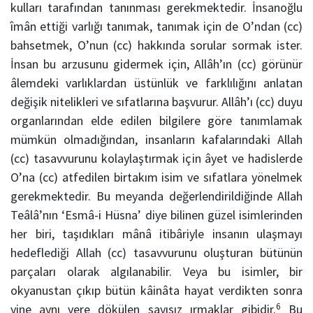
kulları tarafından tanınması gerekmektedir. İnsanoğlu
îmân ettiği varlığı tanımak, tanımak için de O’ndan (cc)
bahsetmek, O’nun (cc) hakkında sorular sormak ister.
İnsan bu arzusunu gidermek için, Allâh’ın (cc) görünür
âlemdeki varlıklardan üstünlük ve farklılığını anlatan
değişik nitelikleri ve sıfatlarına başvurur. Allâh’ı (cc) duyu
organlarından elde edilen bilgilere göre tanımlamak
mümkün olmadığından, insanların kafalarındaki Allah
(cc) tasavvurunu kolaylaştırmak için âyet ve hadislerde
O’na (cc) atfedilen birtakım isim ve sıfatlara yönelmek
gerekmektedir. Bu meyanda değerlendirildiğinde Allah
Teâlâ’nın ‘Esmâ-i Hüsna’ diye bilinen güzel isimlerinden
her biri, taşıdıkları mânâ itibâriyle insanın ulaşmayı
hedeflediği Allah (cc) tasavvurunu oluşturan bütünün
parçaları olarak algılanabilir. Veya bu isimler, bir
okyanustan çıkıp bütün kâinâta hayat verdikten sonra
6
yine aynı yere dökülen sayısız ırmaklar gibidir.
Bu