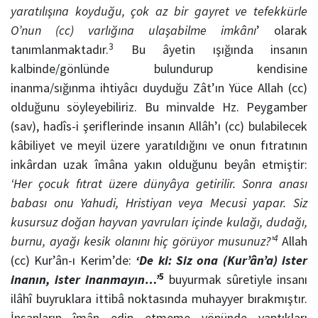
yaratılışına koyduğu, çok az bir gayret ve tefekkürle
O’nun (cc) varlığına ulaşabilme imkânı
’ olarak
3
tanımlanmaktadır.
Bu âyetin ışığında insanın
kalbinde/gönlünde bulundurup kendisine
inanma/sığınma ihtiyâcı duyduğu Zât’ın Yüce Allah (cc)
olduğunu söyleyebiliriz. Bu minvalde Hz. Peygamber
(sav), hadîs-i şeriflerinde insanın Allâh’ı (cc) bulabilecek
kâbiliyet ve meyil üzere yaratıldığını ve onun fıtratının
inkârdan uzak îmâna yakın olduğunu beyân etmiştir:
‘Her çocuk fıtrat üzere dünyâya getirilir. Sonra anası
babası onu Yahudi, Hristiyan veya Mecusi yapar. Siz
kusursuz doğan hayvan yavruları içinde kulağı, dudağı,
4
burnu, ayağı kesik olanını hiç görüyor musunuz?’
Allah
(cc) Kur’ân-ı Kerim’de:
‘De ki: Siz ona (Kur’ân’a) ister
5
inanın, ister inanmayın…’
buyurmak sûretiyle insanı
ilâhî buyruklara ittibâ noktasında muhayyer bırakmıştır.
İnsanların îmân edip etmeme yönünde yaptıkları