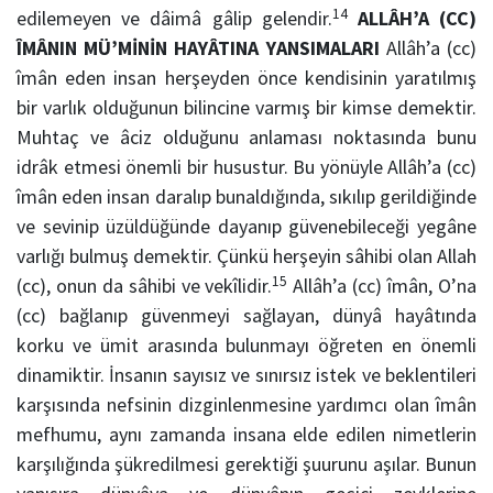
14
edilemeyen ve dâimâ gâlip gelendir.
ALLÂH’A (CC)
ÎMÂNIN MÜ’MİNİN HAYÂTINA YANSIMALARI
Allâh’a (cc)
îmân eden insan herşeyden önce kendisinin yaratılmış
bir varlık olduğunun bilincine varmış bir kimse demektir.
Muhtaç ve âciz olduğunu anlaması noktasında bunu
idrâk etmesi önemli bir husustur. Bu yönüyle Allâh’a (cc)
îmân eden insan daralıp bunaldığında, sıkılıp gerildiğinde
ve sevinip üzüldüğünde dayanıp güvenebileceği yegâne
varlığı bulmuş demektir. Çünkü herşeyin sâhibi olan Allah
15
(cc), onun da sâhibi ve vekîlidir.
Allâh’a (cc) îmân, O’na
(cc) bağlanıp güvenmeyi sağlayan, dünyâ hayâtında
korku ve ümit arasında bulunmayı öğreten en önemli
dinamiktir. İnsanın sayısız ve sınırsız istek ve beklentileri
karşısında nefsinin dizginlenmesine yardımcı olan îmân
mefhumu, aynı zamanda insana elde edilen nimetlerin
karşılığında şükredilmesi gerektiği şuurunu aşılar. Bunun