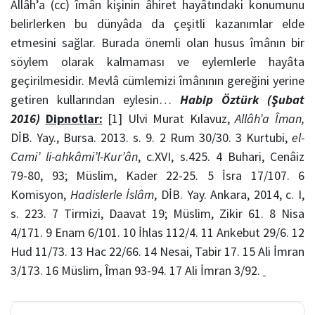
Allâh’a (cc) îmân kişinin âhiret hayâtındaki konumunu
belirlerken bu dünyâda da çeşitli kazanımlar elde
etmesini sağlar. Burada önemli olan husus îmânın bir
söylem olarak kalmaması ve eylemlerle hayâta
geçirilmesidir. Mevlâ cümlemizi îmânının gereğini yerine
getiren kullarından eylesin…
Habip Öztürk (Şubat
2016)
Dipnotlar:
[1] Ulvi Murat Kılavuz,
Allâh’a Îman,
DİB. Yay., Bursa. 2013. s. 9. 2 Rum 30/30. 3 Kurtubi,
el-
Cami’ li-ahkâmi’l-Kur’ân
, c.XVI, s.425. 4 Buhari, Cenâiz
79-80, 93; Müslim, Kader 22-25. 5 İsra 17/107. 6
Komisyon,
Hadislerle İslâm
, DİB. Yay. Ankara, 2014, c. I,
s. 223. 7 Tirmizi, Daavat 19; Müslim, Zikir 61. 8 Nisa
4/171. 9 Enam 6/101. 10 İhlas 112/4. 11 Ankebut 29/6. 12
Hud 11/73. 13 Hac 22/66. 14 Nesai, Tabir 17. 15 Ali İmran
3/173. 16 Müslim, Îman 93-94. 17 Ali İmran 3/92.