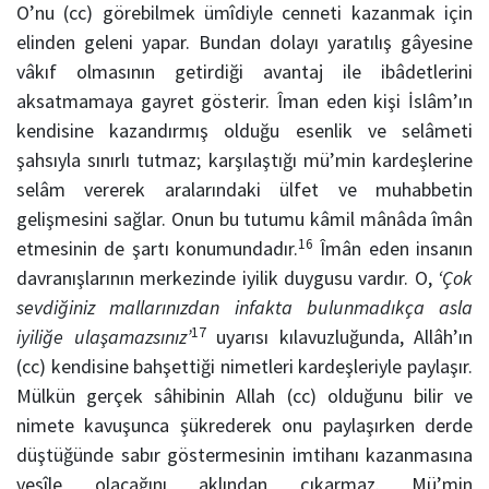
O’nu (cc) görebilmek ümîdiyle cenneti kazanmak için
elinden geleni yapar. Bundan dolayı yaratılış gâyesine
vâkıf olmasının getirdiği avantaj ile ibâdetlerini
aksatmamaya gayret gösterir. Îman eden kişi İslâm’ın
kendisine kazandırmış olduğu esenlik ve selâmeti
şahsıyla sınırlı tutmaz; karşılaştığı mü’min kardeşlerine
selâm vererek aralarındaki ülfet ve muhabbetin
gelişmesini sağlar. Onun bu tutumu kâmil mânâda îmân
16
etmesinin de şartı konumundadır.
Îmân eden insanın
davranışlarının merkezinde iyilik duygusu vardır. O,
‘Çok
sevdiğiniz mallarınızdan infakta bulunmadıkça asla
17
iyiliğe ulaşamazsınız’
uyarısı kılavuzluğunda, Allâh’ın
(cc) kendisine bahşettiği nimetleri kardeşleriyle paylaşır.
Mülkün gerçek sâhibinin Allah (cc) olduğunu bilir ve
nimete kavuşunca şükrederek onu paylaşırken derde
düştüğünde sabır göstermesinin imtihanı kazanmasına
vesîle olacağını aklından çıkarmaz. Mü’min