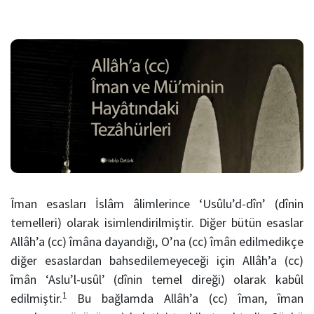
Îman esasları İslâm âlimlerince ‘Usûlu’d-dîn’ (dînin
temelleri) olarak isimlendirilmiştir. Diğer bütün esaslar
Allâh’a (cc) îmâna dayandığı, O’na (cc) îmân edilmedikçe
diğer esaslardan bahsedilemeyeceği için Allâh’a (cc)
îmân ‘Aslu’l-usûl’ (dînin temel direği) olarak kabûl
1
edilmiştir.
Bu bağlamda Allâh’a (cc) îman, îman