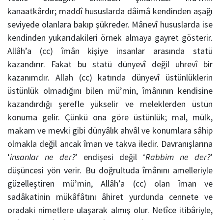
kanaatkârdır; maddî hususlarda dâimâ kendinden aşağı
seviyede olanlara bakıp şükreder. Mânevî hususlarda ise
kendinden yukarıdakileri örnek almaya gayret gösterir.
Allâh’a (cc) îmân kişiye insanlar arasında statü
kazandırır. Fakat bu statü dünyevî değil uhrevî bir
kazanımdır. Allah (cc) katında dünyevî üstünlüklerin
üstünlük olmadığını bilen mü’min, îmânının kendisine
kazandırdığı şerefle yükselir ve meleklerden üstün
konuma gelir. Çünkü ona göre üstünlük; mal, mülk,
makam ve mevki gibi dünyâlık ahvâl ve konumlara sâhip
olmakla değil ancak îman ve takva iledir. Davranışlarına
‘
insanlar ne der?
’ endişesi değil ‘
Rabbim ne der?
’
düşüncesi yön verir. Bu doğrultuda îmânını amelleriyle
güzelleştiren mü’min, Allâh’a (cc) olan îman ve
sadâkatinin mükâfâtını âhiret yurdunda cennete ve
oradaki nimetlere ulaşarak almış olur. Netîce itibâriyle,