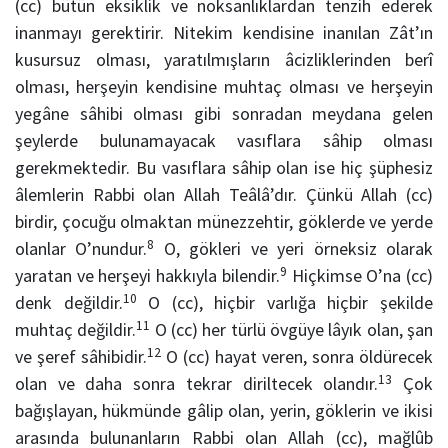
(cc) bütün eksiklik ve noksanlıklardan tenzih ederek
inanmayı gerektirir. Nitekim kendisine inanılan Zât’ın
kusursuz olması, yaratılmışların âcizliklerinden berî
olması, herşeyin kendisine muhtaç olması ve herşeyin
yegâne sâhibi olması gibi sonradan meydana gelen
şeylerde bulunamayacak vasıflara sâhip olması
gerekmektedir. Bu vasıflara sâhip olan ise hiç şüphesiz
âlemlerin Rabbi olan Allah Teâlâ’dır. Çünkü Allah (cc)
birdir, çocuğu olmaktan münezzehtir, göklerde ve yerde
8
olanlar O’nundur.
O, gökleri ve yeri örneksiz olarak
9
yaratan ve herşeyi hakkıyla bilendir.
Hiçkimse O’na (cc)
10
denk değildir.
O (cc), hiçbir varlığa hiçbir şekilde
11
muhtaç değildir.
O (cc) her türlü övgüye lâyık olan, şan
12
ve şeref sâhibidir.
O (cc) hayat veren, sonra öldürecek
13
olan ve daha sonra tekrar diriltecek olandır.
Çok
bağışlayan, hükmünde gâlip olan, yerin, göklerin ve ikisi
arasında bulunanların Rabbi olan Allah (cc), mağlûb