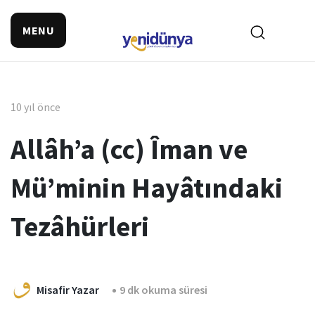
MENU
10 yıl önce
Allâh’a (cc) Îman ve
Mü’minin Hayâtındaki
Tezâhürleri
Misafir Yazar
9 dk okuma süresi