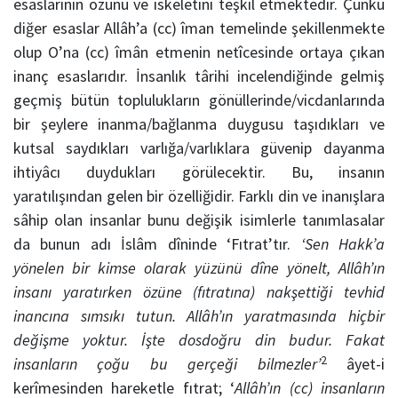
esaslarının özünü ve iskeletini teşkil etmektedir. Çünkü
diğer esaslar Allâh’a (cc) îman temelinde şekillenmekte
olup O’na (cc) îmân etmenin netîcesinde ortaya çıkan
inanç esaslarıdır. İnsanlık târihi incelendiğinde gelmiş
geçmiş bütün toplulukların gönüllerinde/vicdanlarında
bir şeylere inanma/bağlanma duygusu taşıdıkları ve
kutsal saydıkları varlığa/varlıklara güvenip dayanma
ihtiyâcı duydukları görülecektir. Bu, insanın
yaratılışından gelen bir özelliğidir. Farklı din ve inanışlara
sâhip olan insanlar bunu değişik isimlerle tanımlasalar
da bunun adı İslâm dîninde ‘Fıtrat’tır.
‘Sen Hakk’a
yönelen bir kimse olarak yüzünü dîne yönelt, Allâh’ın
insanı yaratırken özüne (fıtratına) nakşettiği tevhid
inancına sımsıkı tutun. Allâh’ın yaratmasında hiçbir
değişme yoktur. İşte dosdoğru din budur. Fakat
2
insanların çoğu bu gerçeği bilmezler’
âyet-i
kerîmesinden hareketle fıtrat; ‘
Allâh’ın (cc) insanların