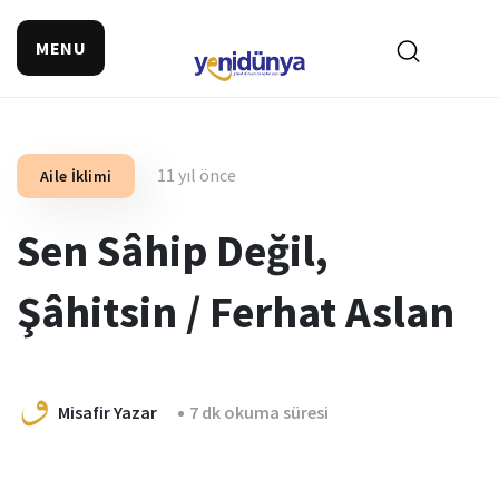
MENU
11 yıl önce
Aile İklimi
Sen Sâhip Değil,
Şâhitsin / Ferhat Aslan
Misafir Yazar
7 dk okuma süresi