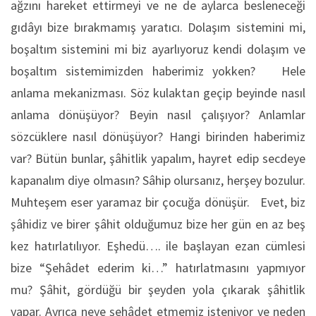
ağzını hareket ettirmeyi ve ne de aylarca besleneceği
gıdâyı bize bırakmamış yaratıcı. Dolaşım sistemini mi,
boşaltım sistemini mi biz ayarlıyoruz kendi dolaşım ve
boşaltım sistemimizden haberimiz yokken? Hele
anlama mekanizması. Söz kulaktan geçip beyinde nasıl
anlama dönüşüyor? Beyin nasıl çalışıyor? Anlamlar
sözcüklere nasıl dönüşüyor? Hangi birinden haberimiz
var? Bütün bunlar, şâhitlik yapalım, hayret edip secdeye
kapanalım diye olmasın? Sâhip olursanız, herşey bozulur.
Muhteşem eser yaramaz bir çocuğa dönüşür. Evet, biz
şâhidiz ve birer şâhit olduğumuz bize her gün en az beş
kez hatırlatılıyor. Eşhedü…. ile başlayan ezan cümlesi
bize “Şehâdet ederim ki…” hatırlatmasını yapmıyor
mu? Şâhit, gördüğü bir şeyden yola çıkarak şâhitlik
yapar. Ayrıca neye şehâdet etmemiz isteniyor ve neden