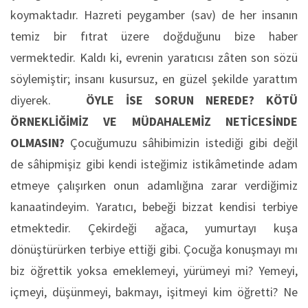
koymaktadır. Hazreti peygamber (sav) de her insanın
temiz bir fıtrat üzere doğduğunu bize haber
vermektedir. Kaldı ki, evrenin yaratıcısı zâten son sözü
söylemiştir; insanı kusursuz, en güzel şekilde yarattım
diyerek.
ÖYLE İSE SORUN NEREDE? KÖTÜ
ÖRNEKLİĞİMİZ VE MÜDAHALEMİZ NETİCESİNDE
OLMASIN?
Çocuğumuzu sâhibimizin istediği gibi değil
de sâhipmişiz gibi kendi isteğimiz istikâmetinde adam
etmeye çalışırken onun adamlığına zarar verdiğimiz
kanaatindeyim. Yaratıcı, bebeği bizzat kendisi terbiye
etmektedir. Çekirdeği ağaca, yumurtayı kuşa
dönüştürürken terbiye ettiği gibi. Çocuğa konuşmayı mı
biz öğrettik yoksa emeklemeyi, yürümeyi mi? Yemeyi,
içmeyi, düşünmeyi, bakmayı, işitmeyi kim öğretti? Ne