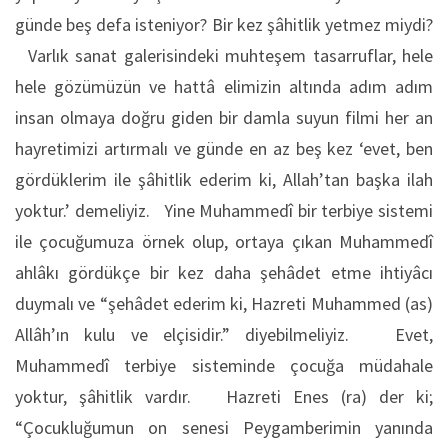
günde beş defa isteniyor? Bir kez şâhitlik yetmez miydi?
Varlık sanat galerisindeki muhteşem tasarruflar, hele
hele gözümüzün ve hattâ elimizin altında adım adım
insan olmaya doğru giden bir damla suyun filmi her an
hayretimizi artırmalı ve günde en az beş kez ‘evet, ben
gördüklerim ile şâhitlik ederim ki, Allah’tan başka ilah
yoktur.’ demeliyiz. Yine Muhammedî bir terbiye sistemi
ile çocuğumuza örnek olup, ortaya çıkan Muhammedî
ahlâkı gördükçe bir kez daha şehâdet etme ihtiyâcı
duymalı ve “şehâdet ederim ki, Hazreti Muhammed (as)
Allâh’ın kulu ve elçisidir.” diyebilmeliyiz. Evet,
Muhammedî terbiye sisteminde çocuğa müdahale
yoktur, şâhitlik vardır. Hazreti Enes (ra) der ki;
“Çocukluğumun on senesi Peygamberimin yanında