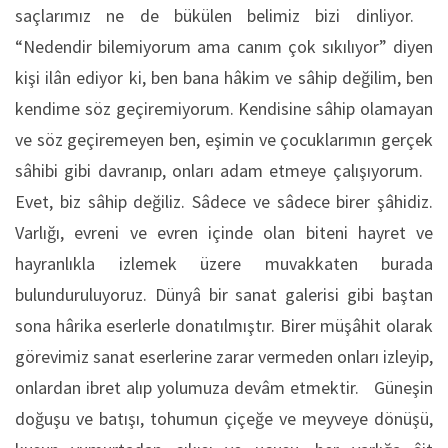
saçlarımız ne de bükülen belimiz bizi dinliyor.
“Nedendir bilemiyorum ama canım çok sıkılıyor” diyen
kişi ilân ediyor ki, ben bana hâkim ve sâhip değilim, ben
kendime söz geçiremiyorum. Kendisine sâhip olamayan
ve söz geçiremeyen ben, eşimin ve çocuklarımın gerçek
sâhibi gibi davranıp, onları adam etmeye çalışıyorum.
Evet, biz sâhip değiliz. Sâdece ve sâdece birer şâhidiz.
Varlığı, evreni ve evren içinde olan biteni hayret ve
hayranlıkla izlemek üzere muvakkaten burada
bulunduruluyoruz. Dünyâ bir sanat galerisi gibi baştan
sona hârika eserlerle donatılmıştır. Birer müşâhit olarak
görevimiz sanat eserlerine zarar vermeden onları izleyip,
onlardan ibret alıp yolumuza devâm etmektir. Güneşin
doğuşu ve batışı, tohumun çiçeğe ve meyveye dönüşü,