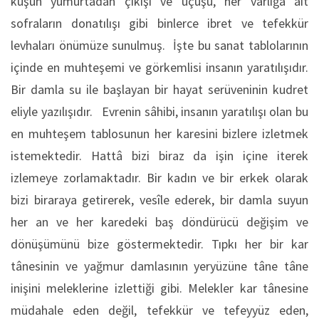
kuşun yumurtadan çıkışı ve uçuşu, her varlığa âit
sofraların donatılışı gibi binlerce ibret ve tefekkür
levhaları önümüze sunulmuş. İşte bu sanat tablolarının
içinde en muhteşemi ve görkemlisi insanın yaratılışıdır.
Bir damla su ile başlayan bir hayat serüveninin kudret
eliyle yazılışıdır. Evrenin sâhibi, insanın yaratılışı olan bu
en muhteşem tablosunun her karesini bizlere izletmek
istemektedir. Hattâ bizi biraz da işin içine iterek
izlemeye zorlamaktadır. Bir kadın ve bir erkek olarak
bizi biraraya getirerek, vesîle ederek, bir damla suyun
her an ve her karedeki baş döndürücü değişim ve
dönüşümünü bize göstermektedir. Tıpkı her bir kar
tânesinin ve yağmur damlasının yeryüzüne tâne tâne
inişini meleklerine izlettiği gibi. Melekler kar tânesine
müdahale eden değil, tefekkür ve tefeyyüz eden,