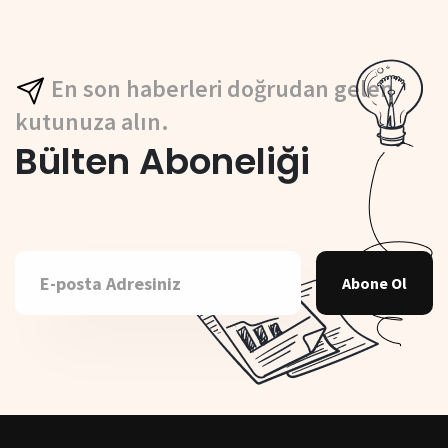
En son haberleri doğrudan gelen
kutunuza alın.
Bülten Aboneliği
Abone Ol