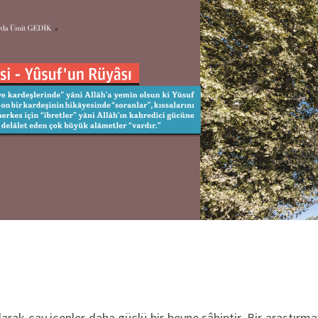
larak çay içenler daha güçlü bir beyne sâhiptir. Bir araştırm