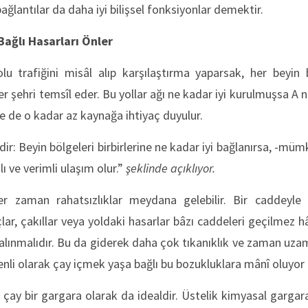
bağlantılar da daha iyi bilişsel fonksiyonlar demektir.
Bağlı Hasarları Önler
u trafiğini misâl alıp karşılaştırma yaparsak, her beyin 
rer şehri temsîl eder. Bu yollar ağı ne kadar iyi kurulmuşsa 
 ve de o kadar az kaynağa ihtiyaç duyulur.
ir: Beyin bölgeleri birbirlerine ne kadar iyi bağlanırsa, -mü
ı ve verimli ulaşım olur.”
şeklinde açıklıyor.
r zaman rahatsızlıklar meydana gelebilir. Bir caddeyle
lar, çakıllar veya yoldaki hasarlar bâzı caddeleri geçilmez hâ
alınmalıdır. Bu da giderek daha çok tıkanıklık ve zaman uzam
nli olarak çay içmek yaşa bağlı bu bozukluklara mânî oluyo
il çay bir gargara olarak da idealdir. Üstelik kimyasal gargaral