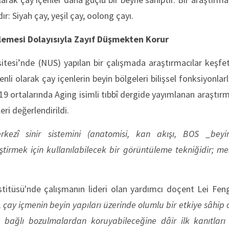
ır: Siyah çay, yeşil çay, oolong çayı.
rlemesi Dolayısıyla Zayıf Düşmekten Korur
itesi’nde (NUS) yapılan bir çalışmada araştırmacılar keşfet
enli olarak çay içenlerin beyin bölgeleri bilişsel fonksiyonlar
019 ortalarında Aging isimli tıbbî dergide yayımlanan araştırma
ri değerlendirildi.
kezî sinir sistemini (anatomisi, kan akışı, BOS _beyin-o
leştirmek için kullanılabilecek bir görüntüleme tekniğidir; 
titüsü'nde çalışmanın lideri olan yardımcı doçent Lei Feng
r, çay içmenin beyin yapıları üzerinde olumlu bir etkiye sâhip
 bağlı bozulmalardan koruyabileceğine dâir ilk kanıtları