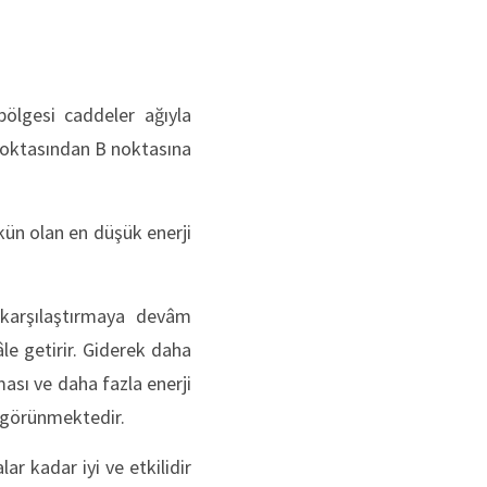
bölgesi caddeler ağıyla
A noktasından B noktasına
mkün olan en düşük enerji
 karşılaştırmaya devâm
le getirir. Giderek daha
ası ve daha fazla enerji
r görünmektedir.
ar kadar iyi ve etkilidir