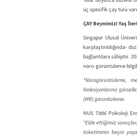
üç spesifik çay türü vard
ÇAY Beynimizi Yaş İle
Singapur Ulusal Ünivers
karşılaştırıldığında- düz
bağlantılara sâhiptir. 2
nöro-görüntüleme bilgile
*Nörogörüntüleme, mer
fonksiyonlarını) görsel
(MR) görüntüleme.
NUS Tıbbî Psikoloji Ens
“Elde ettiğimiz sonuçla
tüketiminin beyni yaşa