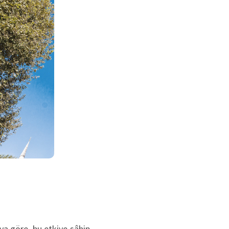
aya göre, bu etkiye sâhip