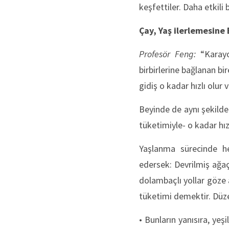
keşfettiler. Daha etkili 
Çay, Yaş ilerlemesine 
Profesör Feng:
“Karayol
birbirlerine bağlanan bi
gidiş o kadar hızlı olur
Beyinde de aynı şekilded
tüketimiyle- o kadar hızl
Yaşlanma sürecinde he
edersek: Devrilmiş ağaç
dolambaçlı yollar göze 
tüketimi demektir. Düze
• Bunların yanısıra, yeş