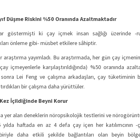
ayıf Düşme Riskini %50 Oranında Azaltmaktadır
ar göstermişti ki çay içmek insan sağlığı üzerinde -r
ları önleme gibi- müsbet etkilere sâhiptir.
ir araştırma yayımladı. Bu araştırmada, her gün çay içmenin y
(çay içmeyenlerle karşılaştırıldığında) %50 oranında azalta
onra Lei Feng ve çalışma arkadaşları, çay tüketiminin be
tırdıkları bir çalışma daha yürüttüler.
 Kez İçildiğinde Beyni Korur
a yer alan deneklerin nöropsikolojik testlerini ve nörogörünt
5 yılda haftada en az 4 defa çay içen her katılımcının -
birbiriyle daha etkili şekilde bağlantıları olan beyin böl