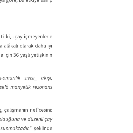
ti ki, -çay içmeyenlerle
la alâkalı olarak daha iyi
 için 36 yaşlı yetişkinin
murilik sıvısı_ akışı,
meselâ manyetik rezonans
, çalışmanın netîcesini:
 olduğuna ve düzenli çay
 sunmaktadır.”
şeklinde