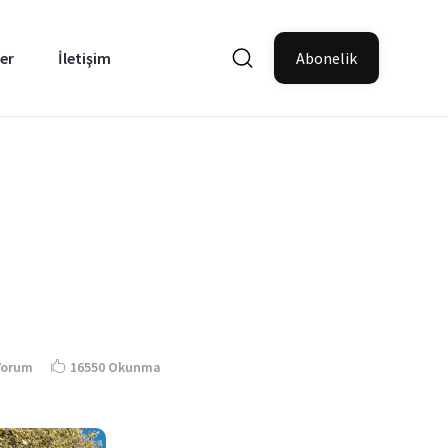
er
İletişim
Abonelik
Yorum
16550 Okunma