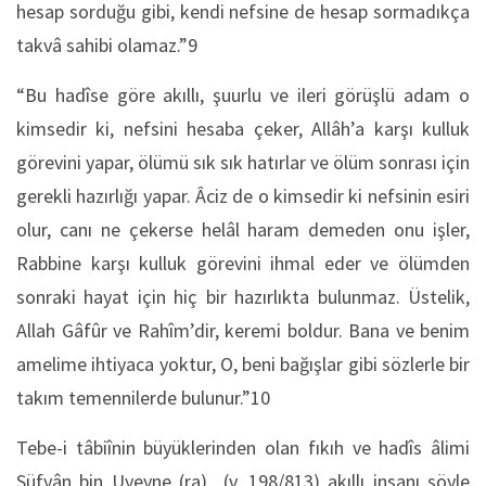
hesap sorduğu gibi, kendi nefsine de hesap sormadıkça
takvâ sahibi olamaz.”9
“Bu hadîse göre akıllı, şuurlu ve ileri görüşlü adam o
kimsedir ki, nefsini hesaba çeker, Allâh’a karşı kulluk
görevini yapar, ölümü sık sık hatırlar ve ölüm sonrası için
gerekli hazırlığı yapar. Âciz de o kimsedir ki nefsinin esiri
olur, canı ne çekerse helâl haram demeden onu işler,
Rabbine karşı kulluk görevini ihmal eder ve ölümden
sonraki hayat için hiç bir hazırlıkta bulunmaz. Üstelik,
Allah Gâfûr ve Rahîm’dir, keremi boldur. Bana ve benim
amelime ih­tiyaca yoktur, O, beni bağışlar gibi sözlerle bir
takım temennilerde bu­lunur.”10
Tebe-i tâbiînin büyüklerinden olan fıkıh ve hadîs âlimi
Süfyân bin Uyeyne (ra) (v. 198/813) akıllı insanı şöyle