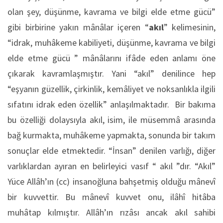
olan şey, düşünme, kavrama ve bilgi elde etme gücü”
gibi birbirine yakın mânâlar içeren “
akıl
” kelimesinin,
“idrak, muhâkeme kabiliyeti, düşünme, kavrama ve bilgi
elde etme gücü ” mânâlarını ifâde eden anlamı öne
çıkarak kavramlaşmıştır. Yani “akıl” denilince hep
“eşyanın güzellik, çirkinlik, kemâliyet ve noksanlıkla ilgili
sıfatını idrak eden özellik” anlaşılmaktadır. Bir bakıma
bu özelliği dolaysıyla akıl, isim, ile müsemmâ arasında
bağ kurmakta, muhâkeme yapmakta, sonunda bir takım
sonuçlar elde etmektedir. “İnsan” denilen varlığı, diğer
varlıklardan ayıran en belirleyici vasıf “ akıl ”dır. “Akıl”
Yüce Allâh’ın (cc) insanoğluna bahşetmiş olduğu mânevî
bir kuvvettir. Bu mânevî kuvvet onu, ilâhî hitâba
muhâtap kılmıştır. Allâh’ın rızâsı ancak akıl sahibi