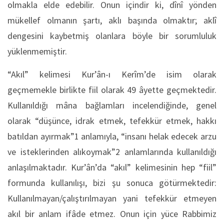
olmakla elde edebilir. Onun içindir ki, dînî yönden
mükellef olmanın şartı, aklı başında olmaktır; aklî
dengesini kaybetmiş olanlara böyle bir sorumluluk
yüklenmemiştir.
“Akıl” kelimesi Kur’ân-ı Kerîm’de isim olarak
geçmemekle birlikte fiil olarak 49 âyette geçmektedir.
Kullanıldığı mâna bağlamları incelendiğinde, genel
olarak “düşünce, idrak etmek, tefekkür etmek, hakkı
batıldan ayırmak”1 anlamıyla, “insanı helak edecek arzu
ve isteklerinden alıkoymak”2 anlamlarında kullanıldığı
anlaşılmaktadır. Kur’ân’da “akıl” kelimesinin hep “fiil”
formunda kullanılışı, bizi şu sonuca götürmektedir:
Kullanılmayan/çalıştırılmayan yani tefekkür etmeyen
akıl bir anlam ifâde etmez. Onun için yüce Rabbimiz