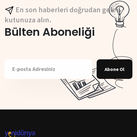
En son haberleri doğrudan gelen
kutunuza alın.
Bülten Aboneliği
Abone Ol