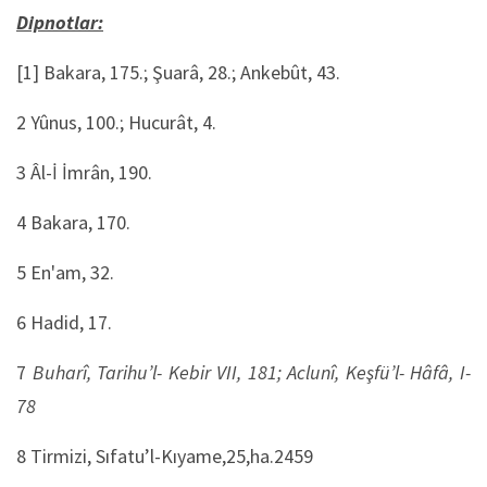
Dipnotlar:
[1] Bakara, 175.; Şuarâ, 28.; Ankebût, 43.
2 Yûnus, 100.; Hucurât, 4.
3 Âl-İ İmrân, 190.
4 Bakara, 170.
5 En'am, 32.
6 Hadid, 17.
7
Buharî, Tarihu’l- Kebir VII, 181; Aclunî, Keşfü’l- Hâfâ, I-
78
8 Tirmizi, Sıfatu’l-Kıyame,25,ha.2459