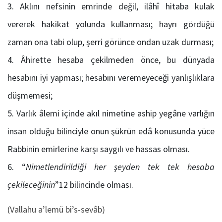
Aklını nefsinin emrinde değil, ilâhî hitaba kulak
vererek hakikat yolunda kullanması; hayrı gördüğü
zaman ona tabi olup, şerri görünce ondan uzak durması;
Âhirette hesaba çekilmeden önce, bu dünyada
hesabını iyi yapması; hesabını veremeyeceği yanlışlıklara
düşmemesi;
Varlık âlemi içinde akıl nimetine aship yegâne varlığın
insan olduğu bilinciyle onun şükrün edâ konusunda yüce
Rabbinin emirlerine karşı saygılı ve hassas olması.
“
Nimetlendirildiği her şeyden tek tek hesaba
çekileceğinin
”12 bilincinde olması.
(Vallahu a’lemü bi’s-sevâb)