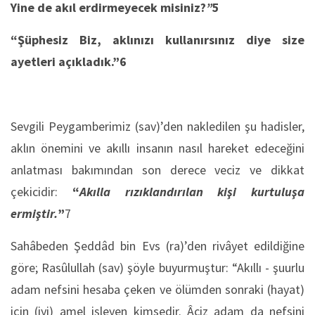
Yine de akıl erdirmeyecek misiniz?
”
5
“Şüphesiz Biz, aklınızı kullanırsınız diye size
ayetleri açıkladık.”
6
Sevgili Peygamberimiz (sav)’den nakledilen şu hadisler,
aklın önemini ve akıllı insanın nasıl hareket edeceğini
anlatması bakımından son derece veciz ve dikkat
çekicidir:
“
Akılla rızıklandırılan kişi kurtuluşa
ermiştir.
”
7
Sahâbeden Şeddâd bin Evs (ra)’den rivâyet edil­diğine
göre; Rasûlullah (sav) şöyle buyurmuştur: “Akıllı - şuurlu
adam nefsini hesaba çeken ve ölümden sonraki (hayat)
için (iyi) amel işleyen kimsedir. Âciz adam da nefsini