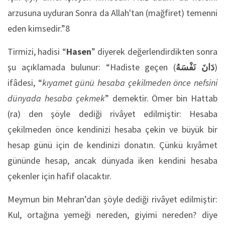
arzusu­na uyduran Sonra da Allah'tan (mağfiret) temenni
eden kimsedir.”8
Tirmizi, hadisi “
Hasen
” diyerek değerlendirdikten sonra
şu açıklamada bulunur: “Hadiste geçen (
نَفْسَهُ
دَانَ
)
ifâdesi, “
kıyamet günü hesaba çekilmeden önce nefsini
dünyada hesaba çekmek
” demektir. Ömer bin Hattab
(ra) den şöyle dediği rivâyet edilmiştir: Hesaba
çekilmeden önce kendinizi hesaba çekin ve büyük bir
hesap günü için de kendinizi donatın. Çünkü kıyâmet
gününde hesap, ancak dünyada iken kendini hesaba
çekenler için hafif olacaktır.
Meymun bin Mehran’dan şöyle dediği rivâyet edilmiştir:
Kul, ortağına yemeği nereden, giyimi nereden? diye